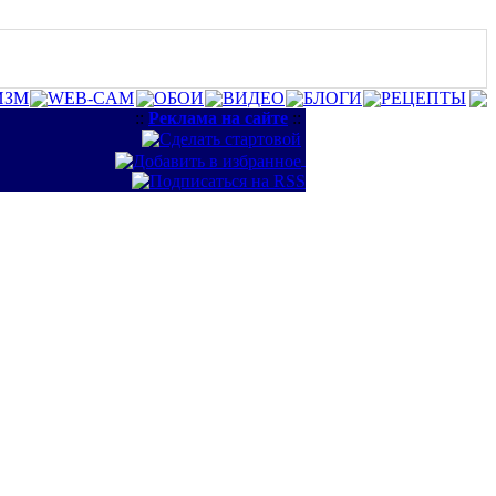
ИЗМ
WEB-CAM
ОБОИ
ВИДЕО
БЛОГИ
РЕЦЕПТЫ
::
Реклама на сайте
::