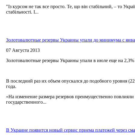
"Із курсом не так все просто. Те, що він стабільний, – то Укр
стабільності. І...
Золотовалютные резервы Украины упали до минимума с янва
07 Августа 2013
Золотовалютные резервы Украины упали в июле еще на 2,3% 
В последний раз их объем опускался до подобного уровня (22
года.
«На изменение размера резервов преимущественно повлияли
государственного...
В Украине появится новый сервис приема платежей через см