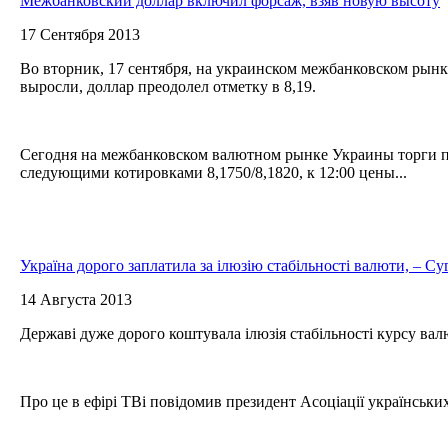
Межбанковский доллар включил форсаж, взяв новую высоту
17 Сентября 2013
Во вторник, 17 сентября, на украинском межбанковском рын
выросли, доллар преодолел отметку в 8,19.
Сегодня на межбанковском валютном рынке Украины торги 
следующими котировками 8,1750/8,1820, к 12:00 цены...
Україна дорого заплатила за ілюзію стабільності валюти, – Су
14 Августа 2013
Державі дуже дорого коштувала ілюзія стабільності курсу ва
Про це в ефірі ТВі повідомив президент Асоціації українськ