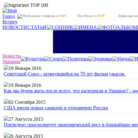
Мобильные телефоны
от $44
Ноутбуки
от $319
Цифровые к
НОВОСТИ
СТАТЬИ
СОННИК
ИМЕНА
ФОТОАЛЬБОМ
Новости
Культура
Спорт
Политика
Здоровье
Наука
И
Украина
19 Января 2016
Советский Союз - затянувшийся на 70 лет фильм ужасов.
19 Января 2016
Как мы будем жить после всего, что натворили в Украине? - р
02 Сентября 2015
США ввели новые санкции в отношении России
27 Августа 2015
Президент прогнозирует экономический рост в ближайшие ме
26 Августа 2015