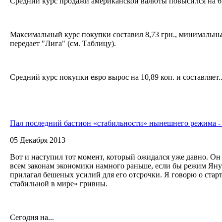
Средний курс продажи американской валюты повысился на 6,4
Максимальный курс покупки составил 8,73 грн., минимальный
передает "Лига" (см. Таблицу).
Средний курс покупки евро вырос на 10,89 коп. и составляет..
Пал последний бастион «стабильности» нынешнего режима -
05 Декабря 2013
Вот и наступил тот момент, который ожидался уже давно. Он 
всем законам экономики намного раньше, если бы режим Яну
прилагал бешеных усилий для его отсрочки. Я говорю о стар
стабильной в мире» гривны.
Сегодня на...