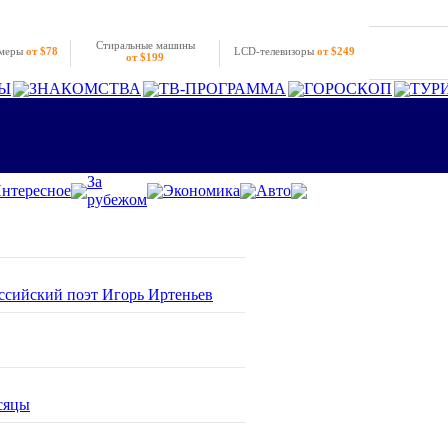
Стиральные машины
амеры
от $78
LCD-телевизоры
от $249
от $199
Ы
ЗНАКОМСТВА
ТВ-ПРОГРАММА
ГОРОСКОП
ТУР
За
нтересное
Экономика
Авто
рубежом
оссийский поэт Игорь Иртеньев
сяцы