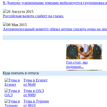
В Донецке ускоренными темпами мобилизуется группировка 
26 Августа 2015
Российская валюта слабеет на глазах.
08 Мая 2015
Антимонопольный комитет обязал аптеки снизить цены на лек
Гоп-стоп, мы
подошли...
Куда поехать в отпуск
Туры в Египет
от $649
Туры в ОАЭ
Подборка
от $989
фотопозитива 1
Туры в Турцию
от $810