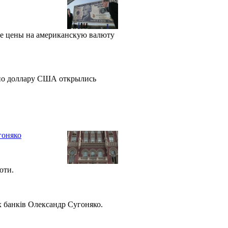
ке цены на американскую валюту
по доллару США открылись
гоняко
люти.
их банків Олександр Сугоняко.