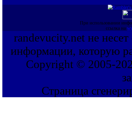
При использовании инфо
ссылка на
ww
randevucity.net не несе
информации, которую ра
Copyright © 2005-202
з
Страница сгенерир