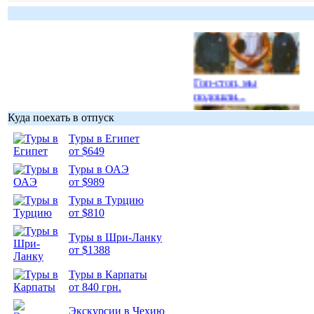
Гоп-стоп, мы
подошли...
Куда поехать в отпуск
Туры в Египет
от $649
Туры в ОАЭ
Подборка
от $989
фотопозитива 1
Туры в Турцию
от $810
Туры в Шри-Ланку
от $1388
Подборка
Туры в Карпаты
фотопозитива 2
от 840 грн.
Экскурсии в Чехию