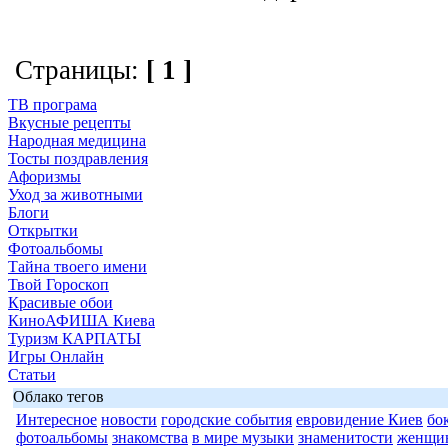
Страницы:
[ 1 ]
ТВ програма
Вкусные рецепты
Народная медицина
Тосты поздравления
Афоризмы
Уход за животными
Блоги
Открытки
Фотоальбомы
Тайна твоего имени
Твой Гороскоп
Красивые обои
КиноАФИША Киева
Туризм КАРПАТЫ
Игры Онлайн
Статьи
Облако тегов
Интересное
новости
городские события
евровидение Киев
бо
фотоальбомы
знакомства
в мире музыки
знаменитости
женщи