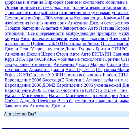
здоровье и питание
Киркоров
зрение и около него
мобильные 
Операционные системы
экология
планета земля цивилизация
здоровое питание
мобилки
отношения между парами
усталост
Семенович
выборы2006
мужчины
Контрацепция
Клаудия Ши
изобретения
генная инженерия
Анжелина Джоли
сетевые про
Табаков
бактерии
Анастасия Заворотнюк
Авто
Наташа Королё
отношения
Всё о беремености
возбуждающие препараты
муж
вирусы
Авто
интернет общение
Неродись красивой
Николай 
и около него
Цифровая ФОТОтехника
мобилки
Ольга Ломоно
Джоли
Нели Уварова
курение
Диана Гурцкая
Бритни СПИРС
Анжелина Джоли
Шерон Стоун
Авто
Авто
БИЛАЙН
Савиче
Круз
ВИА Гра
ФАБРИКА
мобильные технологии
Бритни СП
сексуальные отношения
Анжелина Джоли
Мадона
Лолита
Нел
технологии
Анжелина Джоли
Алла Пугачёва
Шарапова Мари
РефлекС
КТО в доме ХАЗЯИН
вино всё о винах
Бритни СП
Евровидение 2006
БлестящиЕ
Кристина Агилера
зубы и их л
Евровидение 2006
ДОМ2
Евровидение 2006
уход за кожей
Ди
Евровидение 2006
Елена Ксенофонтова
ЮЛИЯ 2 фильм
Тина 
Наталья Могилевская
Наталья Могилевская
птичий грип
Анж
Собчак
Андрей Шевченко
Всё о беремености
Плащ невидимк
Заворотнюк
Анжелина Джоли
А знаете ли Вы?