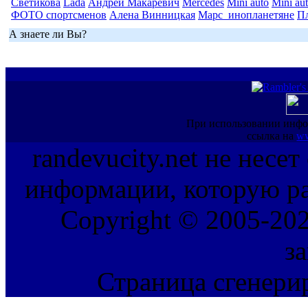
Светикова
Lada
Андрей Макаревич
Mercedes
Mini auto
Mini au
ФОТО спортсменов
Алена Винницкая
Марс_инопланетяне
П
А знаете ли Вы?
При использовании инфо
ссылка на
ww
randevucity.net не несе
информации, которую ра
Copyright © 2005-202
з
Страница сгенерир