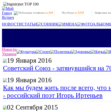
Мобильные телефоны
от $44
Ноутбуки
от $319
Цифровые к
НОВОСТИ
СТАТЬИ
СОННИК
ИМЕНА
ФОТОАЛЬБОМ
Новости
Культура
Спорт
Политика
Здоровье
Наука
И
Украина
19 Января 2016
Советский Союз - затянувшийся на 7
19 Января 2016
Как мы будем жить после всего, что 
- российский поэт Игорь Иртеньев
02 Сентября 2015