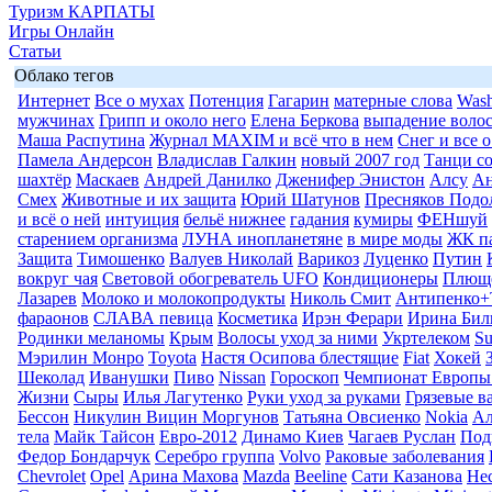
Туризм КАРПАТЫ
Игры Онлайн
Статьи
Облако тегов
Интернет
Все о мухах
Потенция
Гагарин
матерные слова
Wash
мужчинах
Грипп и около него
Елена Беркова
выпадение воло
Маша Распутина
Журнал MAXIM и всё что в нем
Снег и все 
Памела Андерсон
Владислав Галкин
новый 2007 год
Танци со
шахтёр
Маскаев
Андрей Данилко
Дженифер Энистон
Алсу
Ан
Смех
Животные и их защита
Юрий Шатунов
Пресняков Подо
и всё о ней
интуиция
бельё нижнее
гадания
кумиры
ФЕНшуй
старением организма
ЛУНА инопланетяне
в мире моды
ЖК п
Защита
Тимошенко
Валуев Николай
Варикоз
Луценко
Путин
вокруг чая
Световой обогреватель UFO
Кондиционеры
Плюще
Лазарев
Молоко и молокопродукты
Николь Смит
Антипенко+
фараонов
СЛАВА певица
Косметика
Ирэн Ферари
Ирина Бил
Родинки меланомы
Крым
Волосы уход за ними
Укртелеком
Su
Мэрилин Монро
Toyota
Настя Осипова блестящие
Fiat
Хокей
Шеколад
Иванушки
Пиво
Nissan
Гороскоп
Чемпионат Европы
Жизни
Сыры
Илья Лагутенко
Руки уход за руками
Грязевые в
Бессон
Никулин Вицин Моргунов
Татьяна Овсиенко
Nokia
Ал
тела
Майк Тайсон
Евро-2012
Динамо Киев
Чагаев Руслан
Под
Федор Бондарчук
Серебро группа
Volvo
Раковые заболевания
Chevrolet
Opel
Арина Махова
Mazda
Beeline
Сати Казанова
Не