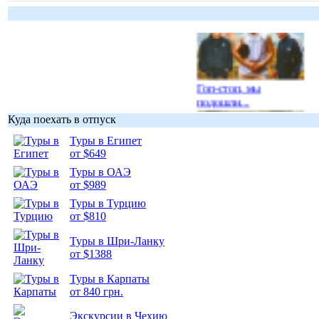
Гоп-стоп, мы
подошли...
Куда поехать в отпуск
Туры в Египет
от $649
Туры в ОАЭ
Подборка
от $989
фотопозитива 1
Туры в Турцию
от $810
Туры в Шри-Ланку
от $1388
Туры в Карпаты
Подборка
от 840 грн.
фотопозитива 2
Экскурсии в Чехию