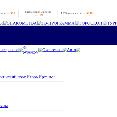
Стиральные машины
амеры
от $78
LCD-телевизоры
от $249
от $199
Ы
ЗНАКОМСТВА
ТВ-ПРОГРАММА
ГОРОСКОП
ТУР
За
нтересное
Экономика
Авто
рубежом
оссийский поэт Игорь Иртеньев
сяцы