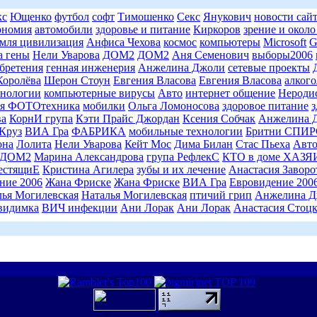
кс
Ющенко
футбол
софт
Тимошенко
Секс
Янукович
новости сай
ономия
автомобили
здоровье и питание
Киркоров
зрение и около
емля цивилизация
Анфиса Чехова
космос
компьютеры
Microsoft
G
а гены
Нели Уварова
ДОМ2
ДОМ2
Аня Семенович
выборы2006
бретения
генная инженерия
Анжелина Джоли
сетевые проекты
Королёва
Шерон Стоун
Евгения Власова
Евгения Власова
алкого
нологии
компьютерные вирусы
Авто
интернет общение
Нероди
я ФОТОтехника
мобилки
Ольга Ломоносова
здоровое питание
з
ва
КорнИ група
Кэти Прайс Джордан
Ксения Собчак
Анжелина 
Круз
ВИА Гра
ФАБРИКА
мобильные технологии
Бритни СПИР
она
Лолита
Нели Уварова
Кейт Мос
Дима Билан
Стас Пьеха
Авт
ДОМ2
Марина Александрова
група РефлекС
КТО в доме ХАЗ
естящиЕ
Кристина Агилера
зубы и их лечение
Анастасия Завор
ние 2006
Жана Фриске
Жана Фриске
ВИА Гра
Евровидение 200
лья Могилевская
Наталья Могилевская
птичий грип
Анжелина Д
видимка
ВИЧ инфекции
Ани Лорак
Ани Лорак
Анастасия Стоцк