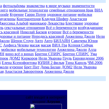
та
фотоальбомы
знакомства
в мире музыки
знаменитости
 него
мобильные технологии
семейные отношения брак
ВИА
oogle
Курение
Гарри Потер
здоровое питание
мобилки
мужчины
Контрацепция
Клаудия Шифер
Анастасия
Джессика Альбой
маникьюр
Лекарства
Блестящие
здоровье
ль
сексуальные отношения
Всё о беремености
возбуждающие
сь красивой
Николай Басков
курение
Всё о беремености
доровье и питание
Неродись красивой
Анжелина Джоли
Нели
Джоли
Шерон Стоун
Авто
Авто
БИЛАЙН
Савичева Юлия
С
Анфиса Чехова
масаж
масаж
ВИА Гра
Ксения Собчак
о
мобилки
мобильные технологии
Анжелина Джоли
Алла
ЯИН
вино всё о винах
Бритни СПИРС
Бритни СПИРС
Ума
отнюк
ДОМ2
Киркоров
Нели Уварова
Грудь
Евровидение 2006
6
Елена Ксенофонтова
ЮЛИЯ 2 фильм
Тина Кароль
ЧМ-2006
жоли
курение
Брет Пит
Дима Билан
ДОМ2
Нели Уварова
ая
Анастасия Заворотнюк
Анжелина Джоли
сайт входит в интернет-
холдинг
Агрупп