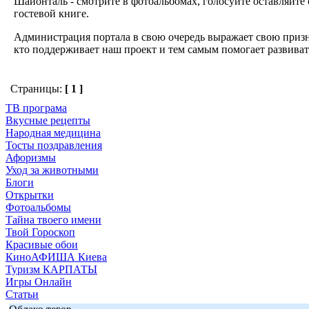
Шайонталь - смотрите в фотоальбомах, голосуйте оставляйте
гостевой книге.
Администрация портала в свою очередь выражает свою призн
кто поддерживает наш проект и тем самым помогает развиват
Страницы:
[ 1 ]
ТВ програма
Вкусные рецепты
Народная медицина
Тосты поздравления
Афоризмы
Уход за животными
Блоги
Открытки
Фотоальбомы
Тайна твоего имени
Твой Гороскоп
Красивые обои
КиноАФИША Киева
Туризм КАРПАТЫ
Игры Онлайн
Статьи