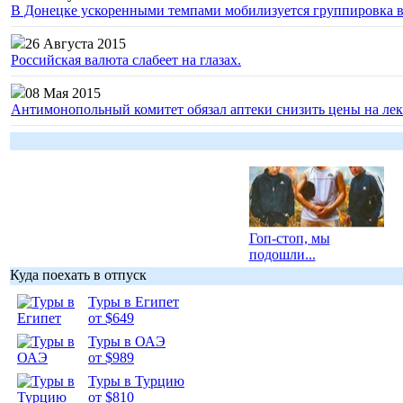
В Донецке ускоренными темпами мобилизуется группировка 
26 Августа 2015
Российская валюта слабеет на глазах.
08 Мая 2015
Антимонопольный комитет обязал аптеки снизить цены на лек
Гоп-стоп, мы
подошли...
Куда поехать в отпуск
Туры в Египет
от $649
Туры в ОАЭ
от $989
Подборка
фотопозитива 1
Туры в Турцию
от $810