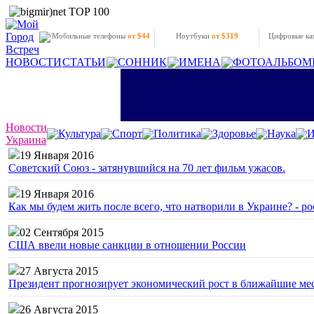
Мобильные телефоны
от $44
Ноутбуки
от $319
Цифровые к
НОВОСТИ
СТАТЬИ
СОННИК
ИМЕНА
ФОТОАЛЬБОМ
Новости
Культура
Спорт
Политика
Здоровье
Наука
И
Украина
19 Января 2016
Советский Союз - затянувшийся на 70 лет фильм ужасов.
19 Января 2016
Как мы будем жить после всего, что натворили в Украине? - р
02 Сентября 2015
США ввели новые санкции в отношении России
27 Августа 2015
Президент прогнозирует экономический рост в ближайшие ме
26 Августа 2015