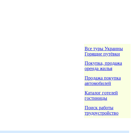
Все туры Украины
Горящие путёвки
Покупка, продажа
оренда жилья
Продажа покупка
автомобилей
Каталог готелей
гостиницы
Поиск работы
трудоустройство