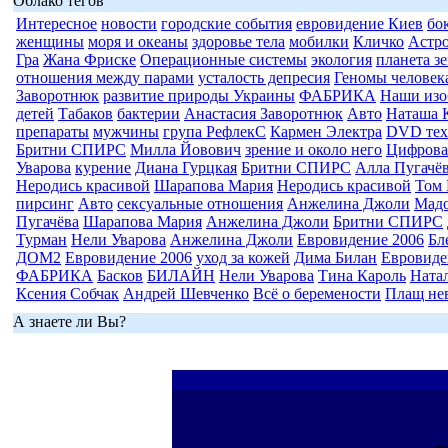
Облако тегов
Интересное
новости
городские события
евровидение Киев
бо
женщины
моря и океаны
здоровье тела
мобилки
Кличко
Астр
Гра
Жана Фриске
Операционные системы
экология
планета з
отношения между парами
усталость депресия
Геномы человек
Заворотнюк
развитие природы Украины
ФАБРИКА
Наши изо
детей
Табаков
бактерии
Анастасия Заворотнюк
Авто
Наташа 
препараты
мужчины
група РефлекС
Кармен Электра
DVD тех
Бритни СПИРС
Милла Йовович
зрение и около него
Цифрова
Уварова
курение
Диана Гурцкая
Бритни СПИРС
Алла Пугачё
Неродись красивой
Шарапова Мария
Неродись красивой
Том 
пирсинг
Авто
сексуальные отношения
Анжелина Джоли
Мад
Пугачёва
Шарапова Мария
Анжелина Джоли
Бритни СПИРС
Турман
Нели Уварова
Анжелина Джоли
Евровидение 2006
Бл
ДОМ2
Евровидение 2006
уход за кожей
Дима Билан
Евровиде
ФАБРИКА
Басков
БИЛАЙН
Нели Уварова
Тина Кароль
Ната
Ксения Собчак
Андрей Шевченко
Всё о беремености
Плащ не
А знаете ли Вы?