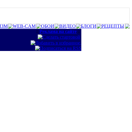
ИЗМ
WEB-CAM
ОБОИ
ВИДЕО
БЛОГИ
РЕЦЕПТЫ
::
Реклама на сайте
::