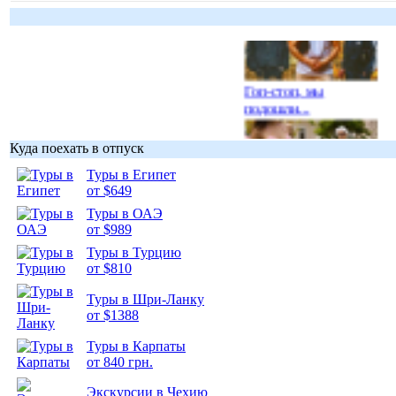
Гоп-стоп, мы
подошли...
Куда поехать в отпуск
Туры в Египет
от $649
Подборка
Туры в ОАЭ
фотопозитива 1
от $989
Туры в Турцию
от $810
Туры в Шри-Ланку
от $1388
Подборка
фотопозитива 2
Туры в Карпаты
от 840 грн.
Экскурсии в Чехию