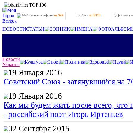
Мобильные телефоны
от $44
Ноутбуки
от $319
Цифровые к
НОВОСТИ
СТАТЬИ
СОННИК
ИМЕНА
ФОТОАЛЬБОМ
Новости
Культура
Спорт
Политика
Здоровье
Наука
И
Украина
19 Января 2016
Советский Союз - затянувшийся на 7
19 Января 2016
Как мы будем жить после всего, что 
- российский поэт Игорь Иртеньев
02 Сентября 2015