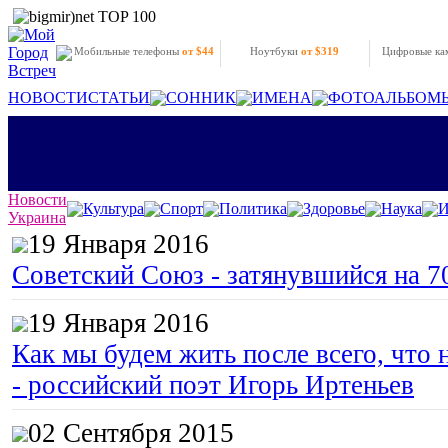
Мобильные телефоны
от $44
Ноутбуки
от $319
Цифровые к
НОВОСТИ
СТАТЬИ
СОННИК
ИМЕНА
ФОТОАЛЬБОМ
Новости
Культура
Спорт
Политика
Здоровье
Наука
И
Украина
19 Января 2016
Советский Союз - затянувшийся на 7
19 Января 2016
Как мы будем жить после всего, что 
- российский поэт Игорь Иртеньев
02 Сентября 2015