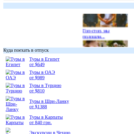
Гоп-стоп, мы
подошли...
Куда поехать в отпуск
Туры в Египет
от $649
Подборка
Туры в ОАЭ
фотопозитива 1
от $989
Туры в Турцию
от $810
Туры в Шри-Ланку
от $1388
Подборка
фотопозитива 2
Туры в Карпаты
от 840 грн.
Экскурсии в Чехию