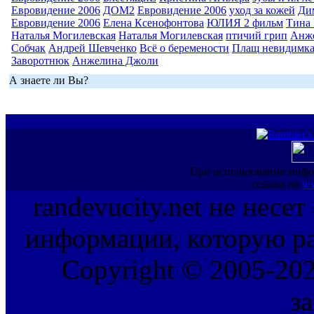
Евровидение 2006
ДОМ2
Евровидение 2006
уход за кожей
Ди
Евровидение 2006
Елена Ксенофонтова
ЮЛИЯ 2 фильм
Тина 
Наталья Могилевская
Наталья Могилевская
птичий грип
Анж
Собчак
Андрей Шевченко
Всё о беремености
Плащ невидимк
Заворотнюк
Анжелина Джоли
А знаете ли Вы?
При использовании инфо
ссылка на
ww
randevucity.net не несе
информации, которую ра
Copyright © 2005-202
з