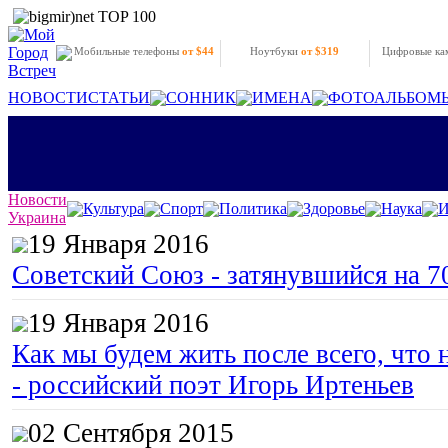
Мобильные телефоны
от $44
Ноутбуки
от $319
Цифровые к
НОВОСТИ
СТАТЬИ
СОННИК
ИМЕНА
ФОТОАЛЬБОМ
Новости
Культура
Спорт
Политика
Здоровье
Наука
И
Украина
19 Января 2016
Советский Союз - затянувшийся на 7
19 Января 2016
Как мы будем жить после всего, что 
- российский поэт Игорь Иртеньев
02 Сентября 2015