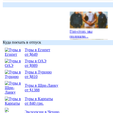
Гоп-стоп, мы
подошли...
Куда поехать в отпуск
Туры в Египет
от $649
Туры в ОАЭ
Подборка
от $989
фотопозитива 1
Туры в Турцию
от $810
Туры в Шри-Ланку
от $1388
Туры в Карпаты
Подборка
от 840 грн.
фотопозитива 2
Экскурсии в Чехию