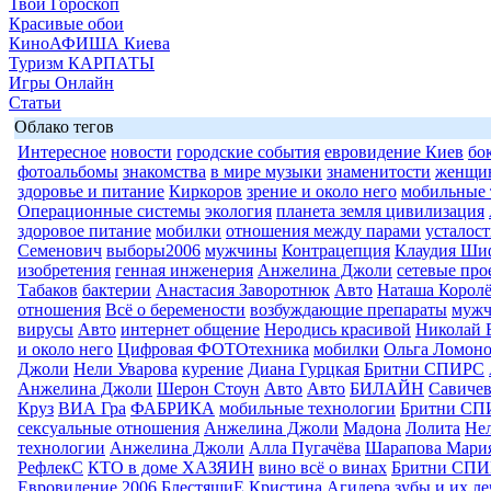
Твой Гороскоп
Красивые обои
КиноАФИША Киева
Туризм КАРПАТЫ
Игры Онлайн
Статьи
Облако тегов
Интересное
новости
городские события
евровидение Киев
бо
фотоальбомы
знакомства
в мире музыки
знаменитости
женщи
здоровье и питание
Киркоров
зрение и около него
мобильные 
Операционные системы
экология
планета земля цивилизация
здоровое питание
мобилки
отношения между парами
усталост
Семенович
выборы2006
мужчины
Контрацепция
Клаудия Ши
изобретения
генная инженерия
Анжелина Джоли
сетевые про
Табаков
бактерии
Анастасия Заворотнюк
Авто
Наташа Королё
отношения
Всё о беремености
возбуждающие препараты
муж
вирусы
Авто
интернет общение
Неродись красивой
Николай 
и около него
Цифровая ФОТОтехника
мобилки
Ольга Ломоно
Джоли
Нели Уварова
курение
Диана Гурцкая
Бритни СПИРС
Анжелина Джоли
Шерон Стоун
Авто
Авто
БИЛАЙН
Савиче
Круз
ВИА Гра
ФАБРИКА
мобильные технологии
Бритни СП
сексуальные отношения
Анжелина Джоли
Мадона
Лолита
Нел
технологии
Анжелина Джоли
Алла Пугачёва
Шарапова Мари
РефлекС
КТО в доме ХАЗЯИН
вино всё о винах
Бритни СП
Евровидение 2006
БлестящиЕ
Кристина Агилера
зубы и их л