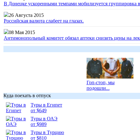
В Донецке ускоренными темпами мобилизуется группировка 
26 Августа 2015
Российская валюта слабеет на глазах.
08 Мая 2015
Антимонопольный комитет обязал аптеки снизить цены на лек
Гоп-стоп, мы
подошли...
Куда поехать в отпуск
Туры в Египет
от $649
Туры в ОАЭ
Подборка
от $989
фотопозитива 1
Туры в Турцию
от $810