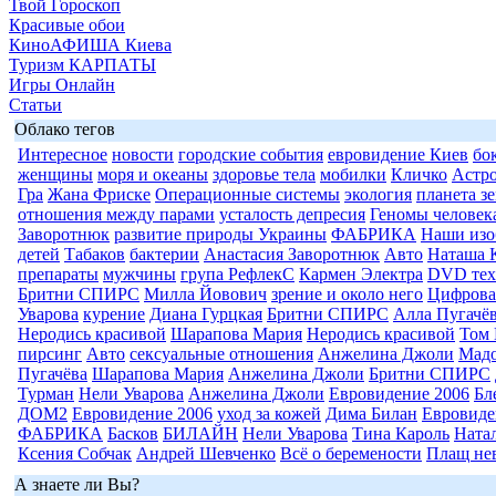
Твой Гороскоп
Красивые обои
КиноАФИША Киева
Туризм КАРПАТЫ
Игры Онлайн
Статьи
Облако тегов
Интересное
новости
городские события
евровидение Киев
бо
женщины
моря и океаны
здоровье тела
мобилки
Кличко
Астр
Гра
Жана Фриске
Операционные системы
экология
планета з
отношения между парами
усталость депресия
Геномы человек
Заворотнюк
развитие природы Украины
ФАБРИКА
Наши изо
детей
Табаков
бактерии
Анастасия Заворотнюк
Авто
Наташа 
препараты
мужчины
група РефлекС
Кармен Электра
DVD тех
Бритни СПИРС
Милла Йовович
зрение и около него
Цифрова
Уварова
курение
Диана Гурцкая
Бритни СПИРС
Алла Пугачё
Неродись красивой
Шарапова Мария
Неродись красивой
Том 
пирсинг
Авто
сексуальные отношения
Анжелина Джоли
Мад
Пугачёва
Шарапова Мария
Анжелина Джоли
Бритни СПИРС
Турман
Нели Уварова
Анжелина Джоли
Евровидение 2006
Бл
ДОМ2
Евровидение 2006
уход за кожей
Дима Билан
Евровиде
ФАБРИКА
Басков
БИЛАЙН
Нели Уварова
Тина Кароль
Ната
Ксения Собчак
Андрей Шевченко
Всё о беремености
Плащ не
А знаете ли Вы?