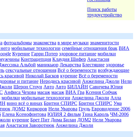
Поиск работы
трудоустройство
та
фотоальбомы
знакомства
в мире музыки
знаменитости
 него
мобильные технологии
семейные отношения брак
ВИА
oogle
Курение
Гарри Потер
здоровое питание
мобилки
мужчины
Контрацепция
Клаудия Шифер
Анастасия
Джессика Альбой
маникьюр
Лекарства
Блестящие
здоровье
ль
сексуальные отношения
Всё о беремености
возбуждающие
сь красивой
Николай Басков
курение
Всё о беремености
доровье и питание
Неродись красивой
Анжелина Джоли
Нели
Джоли
Шерон Стоун
Авто
Авто
БИЛАЙН
Савичева Юлия
С
Анфиса Чехова
масаж
масаж
ВИА Гра
Ксения Собчак
о
мобилки
мобильные технологии
Анжелина Джоли
Алла
ЯИН
вино всё о винах
Бритни СПИРС
Бритни СПИРС
Ума
отнюк
ДОМ2
Киркоров
Нели Уварова
Грудь
Евровидение 2006
6
Елена Ксенофонтова
ЮЛИЯ 2 фильм
Тина Кароль
ЧМ-2006
жоли
курение
Брет Пит
Дима Билан
ДОМ2
Нели Уварова
ая
Анастасия Заворотнюк
Анжелина Джоли