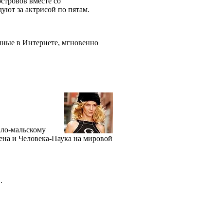
стровов вместе со
дуют за актрисой по пятам.
нные в Интернете, мгновенно
ало-мальскому
ена и Человека-Паука на мировой
.