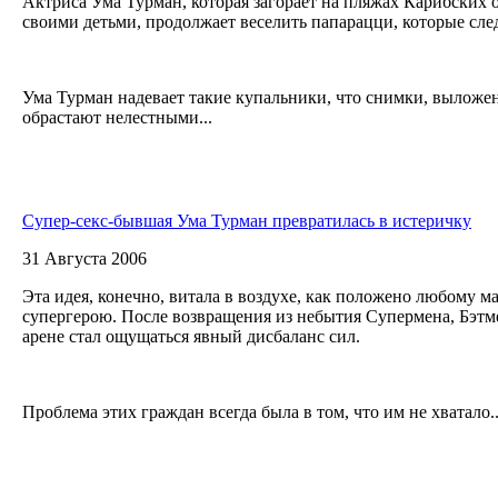
Актриса Ума Турман, которая загорает на пляжах Карибских о
своими детьми, продолжает веселить папарацци, которые сле
Ума Турман надевает такие купальники, что снимки, выложе
обрастают нелестными...
Супер-секс-бывшая Ума Турман превратилась в истеричку
31 Августа 2006
Эта идея, конечно, витала в воздухе, как положено любому м
супергерою. После возвращения из небытия Супермена, Бэтм
арене стал ощущаться явный дисбаланс сил.
Проблема этих граждан всегда была в том, что им не хватало..