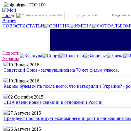
Мобильные телефоны
от $44
Ноутбуки
от $319
Цифровые к
НОВОСТИ
СТАТЬИ
СОННИК
ИМЕНА
ФОТОАЛЬБОМ
Новости
Культура
Спорт
Политика
Здоровье
Наука
И
Украина
19 Января 2016
Советский Союз - затянувшийся на 70 лет фильм ужасов.
19 Января 2016
Как мы будем жить после всего, что натворили в Украине? - р
02 Сентября 2015
США ввели новые санкции в отношении России
27 Августа 2015
Президент прогнозирует экономический рост в ближайшие ме
26 Августа 2015