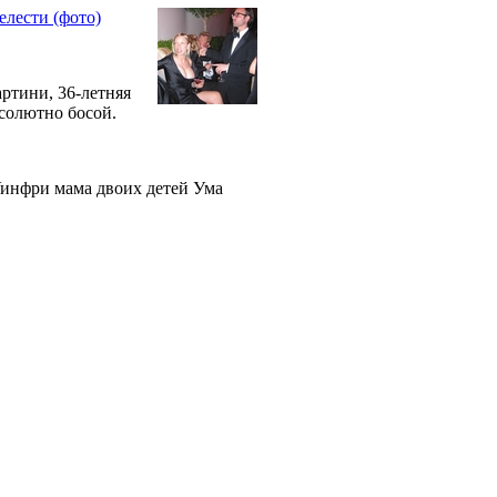
елести (фото)
артини, 36-летняя
бсолютно босой.
Уинфри мама двоих детей Ума