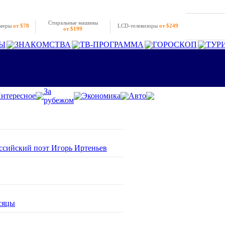
Стиральные машины
амеры
от $78
LCD-телевизоры
от $249
от $199
Ы
ЗНАКОМСТВА
ТВ-ПРОГРАММА
ГОРОСКОП
ТУР
За
нтересное
Экономика
Авто
рубежом
оссийский поэт Игорь Иртеньев
сяцы