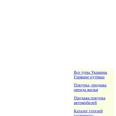
Все туры Украины
Горящие путёвки
Покупка, продажа
оренда жилья
Продажа покупка
автомобилей
Каталог готелей
гостиницы