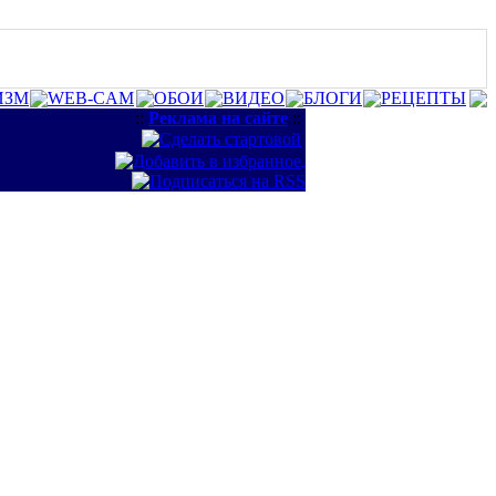
ИЗМ
WEB-CAM
ОБОИ
ВИДЕО
БЛОГИ
РЕЦЕПТЫ
::
Реклама на сайте
::