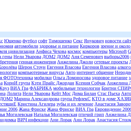
кс
Ющенко
футбол
софт
Тимошенко
Секс
Янукович
новости сай
ономия
автомобили
здоровье и питание
Киркоров
зрение и около
емля цивилизация
Анфиса Чехова
космос
компьютеры
Microsoft
G
а гены
Нели Уварова
ДОМ2
ДОМ2
Аня Семенович
выборы2006
бретения
генная инженерия
Анжелина Джоли
сетевые проекты
Королёва
Шерон Стоун
Евгения Власова
Евгения Власова
алкого
нологии
компьютерные вирусы
Авто
интернет общение
Нероди
я ФОТОтехника
мобилки
Ольга Ломоносова
здоровое питание
з
ва
КорнИ група
Кэти Прайс Джордан
Ксения Собчак
Анжелина 
Круз
ВИА Гра
ФАБРИКА
мобильные технологии
Бритни СПИР
она
Лолита
Нели Уварова
Кейт Мос
Дима Билан
Стас Пьеха
Авт
ДОМ2
Марина Александрова
група РефлекС
КТО в доме ХАЗ
естящиЕ
Кристина Агилера
зубы и их лечение
Анастасия Завор
ние 2006
Жана Фриске
Жана Фриске
ВИА Гра
Евровидение 200
лья Могилевская
Наталья Могилевская
птичий грип
Анжелина Д
видимка
ВИЧ инфекции
Ани Лорак
Ани Лорак
Анастасия Стоцк