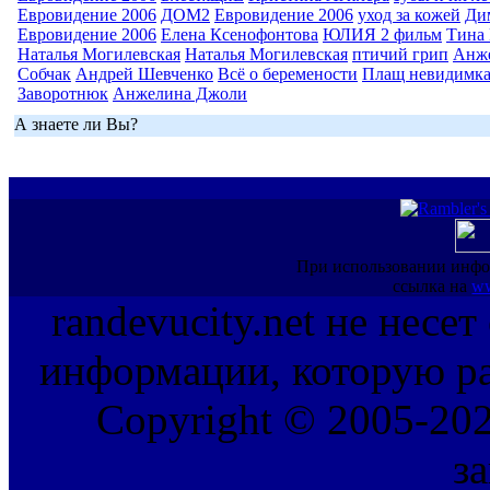
Евровидение 2006
ДОМ2
Евровидение 2006
уход за кожей
Ди
Евровидение 2006
Елена Ксенофонтова
ЮЛИЯ 2 фильм
Тина 
Наталья Могилевская
Наталья Могилевская
птичий грип
Анж
Собчак
Андрей Шевченко
Всё о беремености
Плащ невидимк
Заворотнюк
Анжелина Джоли
А знаете ли Вы?
При использовании инфо
ссылка на
ww
randevucity.net не несе
информации, которую ра
Copyright © 2005-202
з