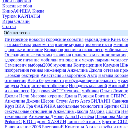
Твой Гороскоп
Красивые обои
КиноАФИША Киева
Туризм КАРПАТЫ
Игры Онлайн
Статьи
Облако тегов
Интересное
новости
городские события
евровидение Киев
бо
фотоальбомы
знакомства
в мире музыки
знаменитости
женщи
здоровье и питание
Киркоров
зрение и около него
мобильные 
Операционные системы
экология
планета земля цивилизация
здоровое питание
мобилки
отношения между парами
усталост
Семенович
выборы2006
мужчины
Контрацепция
Клаудия Ши
изобретения
генная инженерия
Анжелина Джоли
сетевые про
Табаков
бактерии
Анастасия Заворотнюк
Авто
Наташа Королё
отношения
Всё о беремености
возбуждающие препараты
муж
вирусы
Авто
интернет общение
Неродись красивой
Николай 
и около него
Цифровая ФОТОтехника
мобилки
Ольга Ломоно
Джоли
Нели Уварова
курение
Диана Гурцкая
Бритни СПИРС
Анжелина Джоли
Шерон Стоун
Авто
Авто
БИЛАЙН
Савиче
Круз
ВИА Гра
ФАБРИКА
мобильные технологии
Бритни СП
сексуальные отношения
Анжелина Джоли
Мадона
Лолита
Нел
технологии
Анжелина Джоли
Алла Пугачёва
Шарапова Мари
РефлекС
КТО в доме ХАЗЯИН
вино всё о винах
Бритни СП
Евровидение 2006
БлестящиЕ
Кристина Агилера
зубы и их л