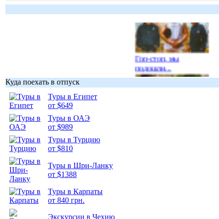
Гоп-стоп, мы
подошли...
Куда поехать в отпуск
Туры в Египет
от $649
Туры в ОАЭ
Подборка
от $989
фотопозитива 1
Туры в Турцию
от $810
Туры в Шри-Ланку
от $1388
Подборка
Туры в Карпаты
фотопозитива 2
от 840 грн.
Экскурсии в Чехию