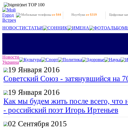
Мобильные телефоны
от $44
Ноутбуки
от $319
Цифровые к
НОВОСТИ
СТАТЬИ
СОННИК
ИМЕНА
ФОТОАЛЬБОМ
Новости
Культура
Спорт
Политика
Здоровье
Наука
И
Украина
19 Января 2016
Советский Союз - затянувшийся на 7
19 Января 2016
Как мы будем жить после всего, что 
- российский поэт Игорь Иртеньев
02 Сентября 2015