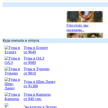
Гоп-стоп, мы
подошли...
Куда поехать в отпуск
Туры в Египет
от $649
Подборка
Туры в ОАЭ
фотопозитива 1
от $989
Туры в Турцию
от $810
Туры в Шри-Ланку
от $1388
Подборка
фотопозитива 2
Туры в Карпаты
от 840 грн.
Экскурсии в Чехию