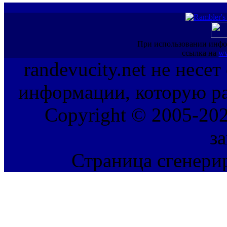
При использовании инфо
ссылка на
ww
randevucity.net не несе
информации, которую ра
Copyright © 2005-202
з
Страница сгенерир