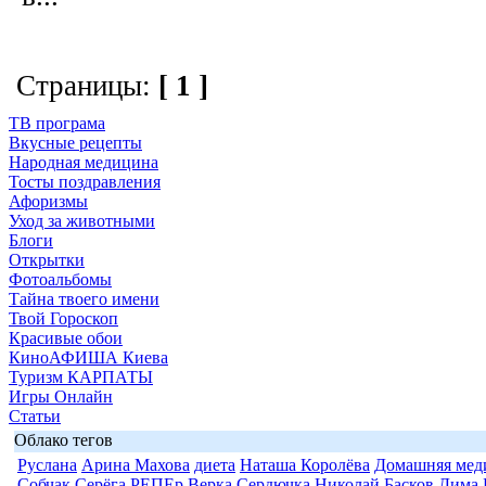
Страницы:
[ 1 ]
ТВ програма
Вкусные рецепты
Народная медицина
Тосты поздравления
Афоризмы
Уход за животными
Блоги
Открытки
Фотоальбомы
Тайна твоего имени
Твой Гороскоп
Красивые обои
КиноАФИША Киева
Туризм КАРПАТЫ
Игры Онлайн
Статьи
Облако тегов
Руслана
Арина Махова
диета
Наташа Королёва
Домашняя мед
Собчак
Серёга РЕПЕр
Верка Сердючка
Николай Басков
Дима 