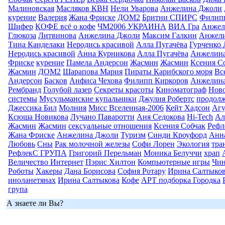
Малиновская
Масляков КВН
Нели Уварова
Анжелина Джоли
курение
Валерия
Жана Фриске
ДОМ2
Бритни СПИРС
Филип
Шифер
КОФЕ всё о кофе
ЧМ2006 УКРАИНА
ВИА Гра
Анжел
Глюкоза
Литвинова
Анжелина Джоли
Максим Галкин
Анжел
Тина Канделаки
Неродись красивой
Алла Пугачёва
Гурченко
Неродись красивой
Анна Курникова
Алла Пугачёва
Анжелин
Фриске
курение
Памела Андерсон
Жасмин
Жасмин
Ксения С
Жасмин
ДОМ2
Шарапова Мария
Пираты Карибского моря
Вс
Андерсон
Басков
Анфиса Чехова
Филипп Киркоров
Анжелин
Рембранд
Голубой лазер
Секреты красоты
Киноматограф
Ново
системы
Мусульманские купальники
Джулия Робертс
продолж
Джессика Бил
Молния
Мисс Вселенная-2006
Кейт Хадсон
Агу
Ксюша Новикова
Лучано Паваротти
Аня Седокова
Hi-Tech
Ал
Жасмин
Жасмин
сексуальные отношения
Ксения Собчак
Реф
Жана Фриске
Анжелина Джоли
Туризм
Синди Кроуфорд
Анна
Любовь
Сны
Рак молочной железы
Софи Лорен
Экология
тра
РефлекС ГРУПА
Григорий Перельман
Моника Белуччи
храп
Величество Интернет
Пэрис Хилтон
Компьютерные игры
Чин
Роботы
Хакеры
Дана Борисова
София Ротару
Ирина Салтыко
иноланетянах
Ирина Салтыкова
Кофе
АРТ подборка Городка
група
А знаете ли Вы?