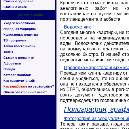
Статьи о здоровье
Кровля из этого материала, на
Статьи о сексе
аналогичных работ из кро
изготавливается путем смеши
Полезно знать:
портландцемента и асбеста.
Уход за животными
Водосчетчик
Народная медицина
Сегодня многие квартиры, не г
Кулинарные рецепты
переведены на индивидуальны
ТВ программа
воды. Водосчетчик действител
Тайна твоего имени
на коммунальных платежах, а
Тосты
довольно быстро. В нашей ст
Статьи о целюлите
недорогие механические водосч
Афоризмы
Проверка «арестованных» кв
Погода
Прежде чем купить квартиру от
Каталог мобилок
себя и убедиться, что на объе
Как раскрутить сайт
она не находится в обременени
Как заработать
на своём сайте?
из ЕГРП, обратившись в регис
Обмен электронных валют
взять документ, удостоверяю
подтверждает, что госпошлина 
Полиграфия, графи
Фотография из всех увлечени
Теперь, как и раньше, люди л