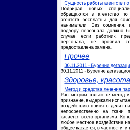
Сущность работы агентств по
Подбирая новых специали
обращаются в агентство по 
агентств бесплатны для соис
наниматели. Без сомнения, 
подбору персонала должно б
случае, если работник, пр
персонала, не проявил с
предоставлена замена.
Прочее
30.11.2011 - Бурение дегаза
30.11.2011 - Бурение дегазаци
Здоровье, красота
Метод и средства лечения па
Рассмотрим только те метод и
признание, выдержали испытан
воздействию принято делит н
непосредственно на ткани п
касается всего организма. Коне
любое местное воздействие на
общее касается, в частности, и