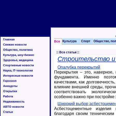
Главная
Культура
Спорт
Общество, по
Все
Свежие новости
Общество, политика
::
Все статьи
::
Культура, шоу-бизнес
Строительство и
Здоровье, медицина
Спортивные новости
Опалубка перекрытий
Наука, IT-технологии
Перекрытия – это, наверное,
Интересные новости
фундамента. Именно поэт
Гороскоп
качествами, как долговечность
Анекдоты
влияние внешней среды, прочн
соответствовать экологичес
Открытки
особенно важно при постройке 
Работа
Недвижимость
Широкий выбор асбестоцемен
АВТО новости
Асбестоцементные изделия 
Статьи
благодаря своим техническим 