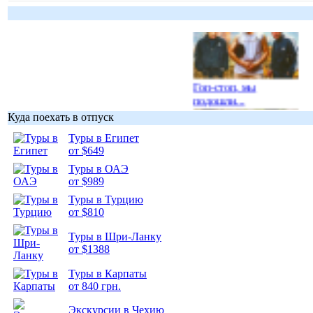
Гоп-стоп, мы
подошли...
Куда поехать в отпуск
Туры в Египет
от $649
Туры в ОАЭ
Подборка
от $989
фотопозитива 1
Туры в Турцию
от $810
Туры в Шри-Ланку
от $1388
Туры в Карпаты
Подборка
от 840 грн.
фотопозитива 2
Экскурсии в Чехию