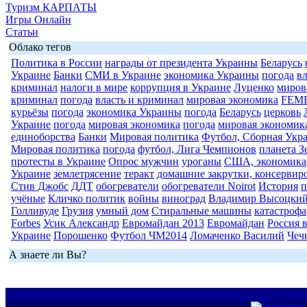
Туризм КАРПАТЫ
Игры Онлайн
Статьи
Облако тегов
Политика в России
награды от президента Украины
Беларусь
Украине
Банки
СМИ в Украине
экономика Украины
погода
в
криминал
налоги в мире
коррупция в Украине
Луценко
миров
криминал
погода
власть и криминал
мировая экономика
FEM
курьёзы
погода
экономика Украины
погода
Беларусь
церковь
Украине
погода
мировая экономика
погода
мировая экономик
единоборства
Банки
Мировая политика
Футбол, Сборная Укр
Мировая политика
погода
футбол, Лига Чемпионов
планета З
протесты в Украине
Опрос мужчин
уроганы
США, экономика
Украине
землетрясение
теракт
домашние закрутки, консервир
Стив Джобс
ДДТ
обогреватели
обогреватели Noirot
История
п
учёные
Кличко политик
войны
виноград
Владимир Высоцки
Голливуде
Грузия
умный дом
Стиральные машины
катастрофа
Forbes
Усик Александр
Евромайдан 2013
Евромайдан
Россия 
Украине
Порошенко
Футбол ЧМ2014
Ломаченко Василий
Чеч
А знаете ли Вы?