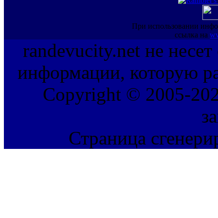
При использовании инфо
ссылка на
ww
randevucity.net не несе
информации, которую ра
Copyright © 2005-202
з
Страница сгенерир