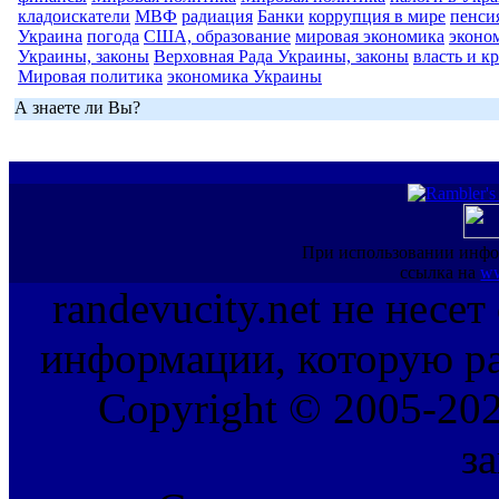
кладоискатели
МВФ
радиация
Банки
коррупция в мире
пенси
Украина
погода
США, образование
мировая экономика
эконо
Украины, законы
Верховная Рада Украины, законы
власть и к
Мировая политика
экономика Украины
А знаете ли Вы?
При использовании инфо
ссылка на
ww
randevucity.net не несе
информации, которую ра
Copyright © 2005-202
з