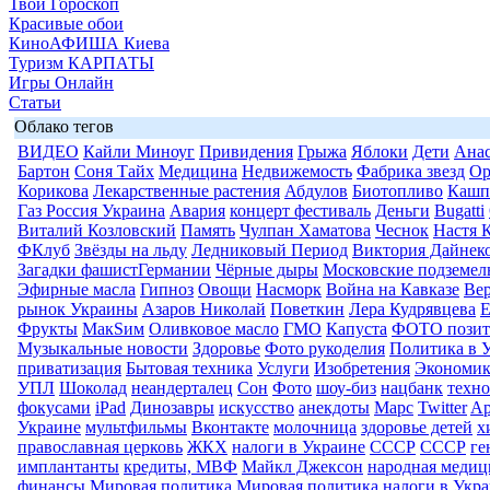
Твой Гороскоп
Красивые обои
КиноАФИША Киева
Туризм КАРПАТЫ
Игры Онлайн
Статьи
Облако тегов
ВИДЕО
Кайли Миноуг
Привидения
Грыжа
Яблоки
Дети
Анас
Бартон
Соня Тайх
Медицина
Недвижемость
Фабрика звезд
Ор
Корикова
Лекарственные растения
Абдулов
Биотопливо
Кашп
Газ Россия Украина
Авария
концерт фестиваль
Деньги
Bugatti
Виталий Козловский
Память
Чулпан Хаматова
Чеснок
Настя 
ФКлуб
Звёзды на льду
Ледниковый Период
Виктория Дайнек
Загадки фашистГермании
Чёрные дыры
Московские подземел
Эфирные масла
Гипноз
Овощи
Насморк
Война на Кавказе
Вер
рынок Украины
Азаров Николай
Поветкин
Лера Кудрявцева
Е
Фрукты
МакSим
Оливковое масло
ГМО
Капуста
ФОТО позит
Музыкальные новости
Здоровье
Фото рукоделия
Политика в 
приватизация
Бытовая техника
Услуги
Изобретения
Экономик
УПЛ
Шоколад
неандерталец
Сон
Фото
шоу-биз
нацбанк
техн
фокусами
iPad
Динозавры
искусство
анекдоты
Марс
Twitter
Ap
Украине
мультфильмы
Вконтакте
молочница
здоровье детей
х
православная церковь
ЖКХ
налоги в Украине
СССР
СССР
ге
имплантанты
кредиты, МВФ
Майкл Джексон
народная медиц
финансы
Мировая политика
Мировая политика
налоги в Укр