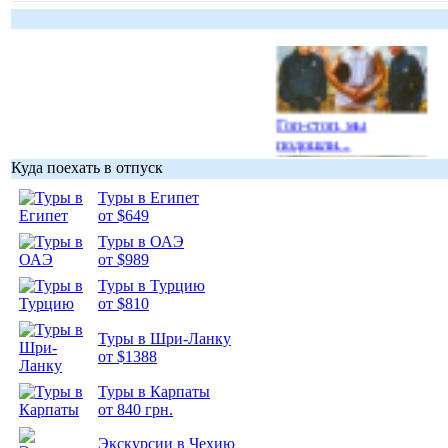
Гоп-стоп, мы
подошли...
Куда поехать в отпуск
Туры в Египет
от $649
Туры в ОАЭ
Подборка
от $989
фотопозитива 1
Туры в Турцию
от $810
Туры в Шри-Ланку
от $1388
Туры в Карпаты
Подборка
от 840 грн.
фотопозитива 2
Экскурсии в Чехию