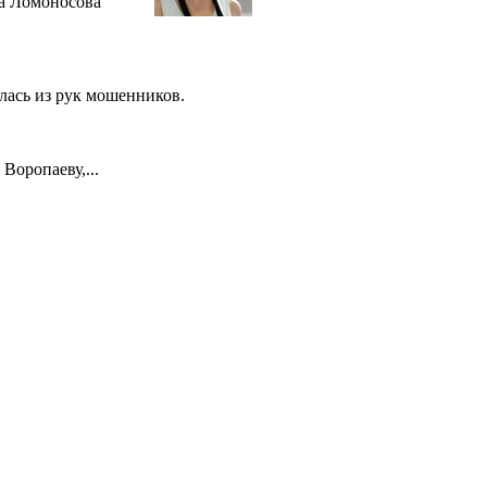
га Ломоносова
алась из рук мошенников.
оропаеву,...