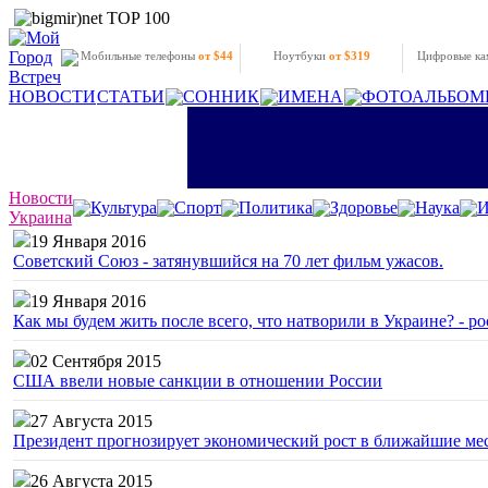
Мобильные телефоны
от $44
Ноутбуки
от $319
Цифровые к
НОВОСТИ
СТАТЬИ
СОННИК
ИМЕНА
ФОТОАЛЬБОМ
Новости
Культура
Спорт
Политика
Здоровье
Наука
И
Украина
19 Января 2016
Советский Союз - затянувшийся на 70 лет фильм ужасов.
19 Января 2016
Как мы будем жить после всего, что натворили в Украине? - р
02 Сентября 2015
США ввели новые санкции в отношении России
27 Августа 2015
Президент прогнозирует экономический рост в ближайшие ме
26 Августа 2015