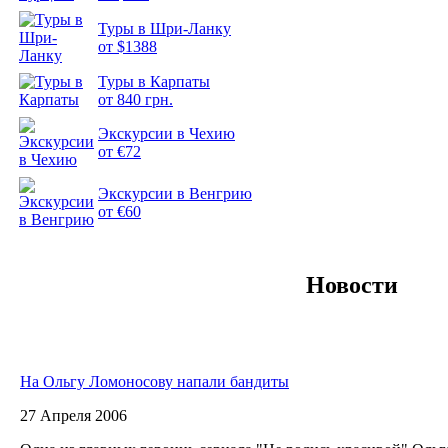
Туры в Шри-Ланку
от $1388
Туры в Карпаты
от 840 грн.
Подборка
фотопозитива 2
Экскурсии в Чехию
от €72
Экскурсии в Венгрию
от €60
Новости
На Ольгу Ломоносову напали бандиты
27 Апреля 2006