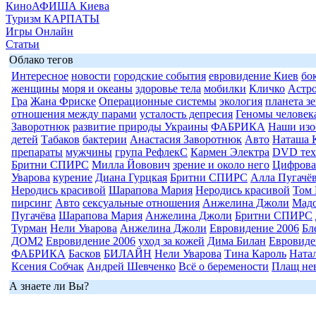
КиноАФИША Киева
Туризм КАРПАТЫ
Игры Онлайн
Статьи
Облако тегов
Интересное
новости
городские события
евровидение Киев
бо
женщины
моря и океаны
здоровье тела
мобилки
Кличко
Астр
Гра
Жана Фриске
Операционные системы
экология
планета з
отношения между парами
усталость депресия
Геномы человек
Заворотнюк
развитие природы Украины
ФАБРИКА
Наши изо
детей
Табаков
бактерии
Анастасия Заворотнюк
Авто
Наташа 
препараты
мужчины
група РефлекС
Кармен Электра
DVD тех
Бритни СПИРС
Милла Йовович
зрение и около него
Цифрова
Уварова
курение
Диана Гурцкая
Бритни СПИРС
Алла Пугачё
Неродись красивой
Шарапова Мария
Неродись красивой
Том 
пирсинг
Авто
сексуальные отношения
Анжелина Джоли
Мад
Пугачёва
Шарапова Мария
Анжелина Джоли
Бритни СПИРС
Турман
Нели Уварова
Анжелина Джоли
Евровидение 2006
Бл
ДОМ2
Евровидение 2006
уход за кожей
Дима Билан
Евровиде
ФАБРИКА
Басков
БИЛАЙН
Нели Уварова
Тина Кароль
Ната
Ксения Собчак
Андрей Шевченко
Всё о беремености
Плащ не
А знаете ли Вы?