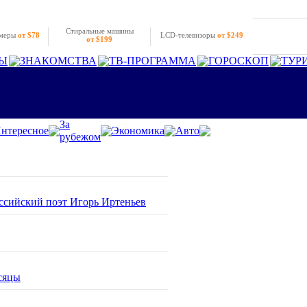
Стиральные машины
амеры
от $78
LCD-телевизоры
от $249
от $199
Ы
ЗНАКОМСТВА
ТВ-ПРОГРАММА
ГОРОСКОП
ТУР
За
нтересное
Экономика
Авто
рубежом
оссийский поэт Игорь Иртеньев
сяцы