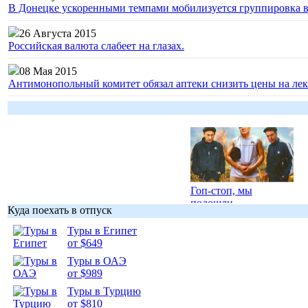
В Донецке ускоренными темпами мобилизуется группировка 
26 Августа 2015
Российская валюта слабеет на глазах.
08 Мая 2015
Антимонопольный комитет обязал аптеки снизить цены на лек
Гоп-стоп, мы
подошли...
Куда поехать в отпуск
Туры в Египет
от $649
Туры в ОАЭ
от $989
Подборка
Туры в Турцию
фотопозитива 1
от $810