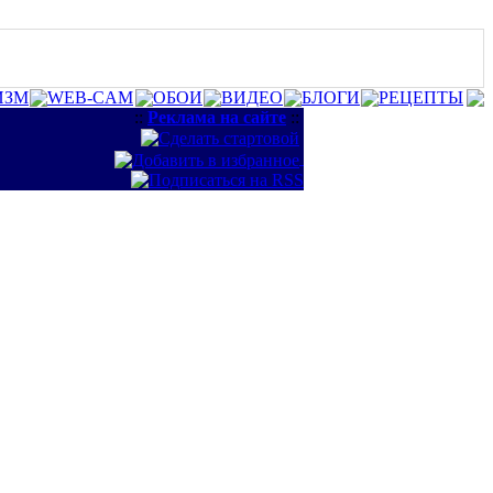
ИЗМ
WEB-CAM
ОБОИ
ВИДЕО
БЛОГИ
РЕЦЕПТЫ
::
Реклама на сайте
::