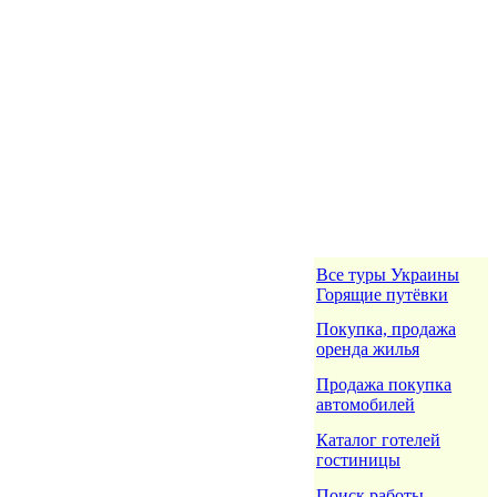
Все туры Украины
Горящие путёвки
Покупка, продажа
оренда жилья
Продажа покупка
автомобилей
Каталог готелей
гостиницы
Поиск работы