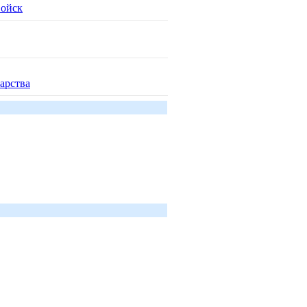
войск
арства