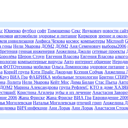
кс
Ющенко
футбол
софт
Тимошенко
Секс
Янукович
новости сай
ономия
автомобили
здоровье и питание
Киркоров
зрение и около
емля цивилизация
Анфиса Чехова
космос
компьютеры
Microsoft
G
а гены
Нели Уварова
ДОМ2
ДОМ2
Аня Семенович
выборы2006
бретения
генная инженерия
Анжелина Джоли
сетевые проекты
Королёва
Шерон Стоун
Евгения Власова
Евгения Власова
алкого
нологии
компьютерные вирусы
Авто
интернет общение
Нероди
я ФОТОтехника
мобилки
Ольга Ломоносова
здоровое питание
з
ва
КорнИ група
Кэти Прайс Джордан
Ксения Собчак
Анжелина 
Круз
ВИА Гра
ФАБРИКА
мобильные технологии
Бритни СПИР
она
Лолита
Нели Уварова
Кейт Мос
Дима Билан
Стас Пьеха
Авт
ДОМ2
Марина Александрова
група РефлекС
КТО в доме ХАЗ
естящиЕ
Кристина Агилера
зубы и их лечение
Анастасия Завор
ние 2006
Жана Фриске
Жана Фриске
ВИА Гра
Евровидение 200
лья Могилевская
Наталья Могилевская
птичий грип
Анжелина Д
видимка
ВИЧ инфекции
Ани Лорак
Ани Лорак
Анастасия Стоцк