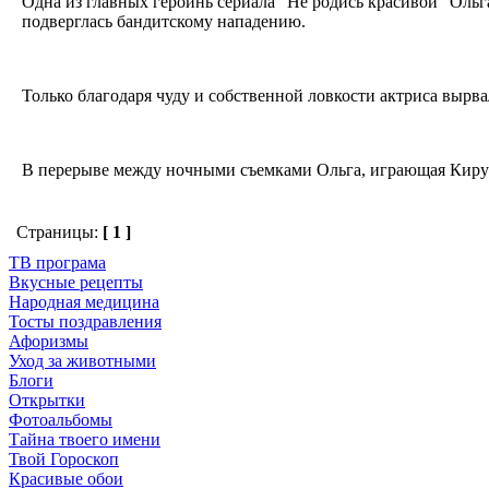
Одна из главных героинь сериала "Не родись красивой" Оль
подверглась бандитскому нападению.
Только благодаря чуду и собственной ловкости актриса вырв
В перерыве между ночными съемками Ольга, играющая Киру В
Страницы:
[ 1 ]
ТВ програма
Вкусные рецепты
Народная медицина
Тосты поздравления
Афоризмы
Уход за животными
Блоги
Открытки
Фотоальбомы
Тайна твоего имени
Твой Гороскоп
Красивые обои