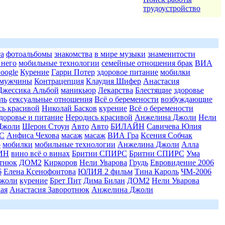
трудоустройство
та
фотоальбомы
знакомства
в мире музыки
знаменитости
 него
мобильные технологии
семейные отношения брак
ВИА
oogle
Курение
Гарри Потер
здоровое питание
мобилки
мужчины
Контрацепция
Клаудия Шифер
Анастасия
Джессика Альбой
маникьюр
Лекарства
Блестящие
здоровье
ль
сексуальные отношения
Всё о беремености
возбуждающие
сь красивой
Николай Басков
курение
Всё о беремености
доровье и питание
Неродись красивой
Анжелина Джоли
Нели
Джоли
Шерон Стоун
Авто
Авто
БИЛАЙН
Савичева Юлия
С
Анфиса Чехова
масаж
масаж
ВИА Гра
Ксения Собчак
о
мобилки
мобильные технологии
Анжелина Джоли
Алла
ЯИН
вино всё о винах
Бритни СПИРС
Бритни СПИРС
Ума
отнюк
ДОМ2
Киркоров
Нели Уварова
Грудь
Евровидение 2006
6
Елена Ксенофонтова
ЮЛИЯ 2 фильм
Тина Кароль
ЧМ-2006
жоли
курение
Брет Пит
Дима Билан
ДОМ2
Нели Уварова
ая
Анастасия Заворотнюк
Анжелина Джоли