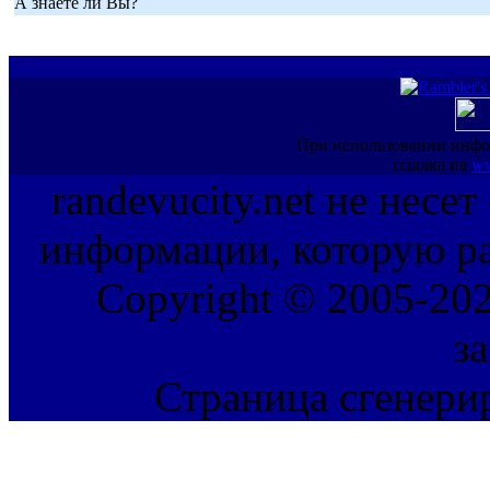
А знаете ли Вы?
При использовании инфо
ссылка на
ww
randevucity.net не несе
информации, которую ра
Copyright © 2005-202
з
Страница сгенерир