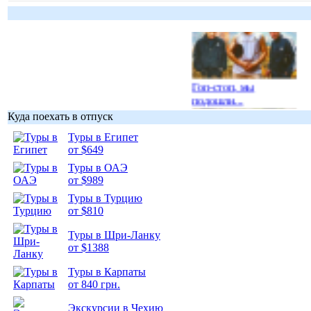
Гоп-стоп, мы
подошли...
Куда поехать в отпуск
Туры в Египет
от $649
Туры в ОАЭ
Подборка
от $989
фотопозитива 1
Туры в Турцию
от $810
Туры в Шри-Ланку
от $1388
Туры в Карпаты
Подборка
от 840 грн.
фотопозитива 2
Экскурсии в Чехию