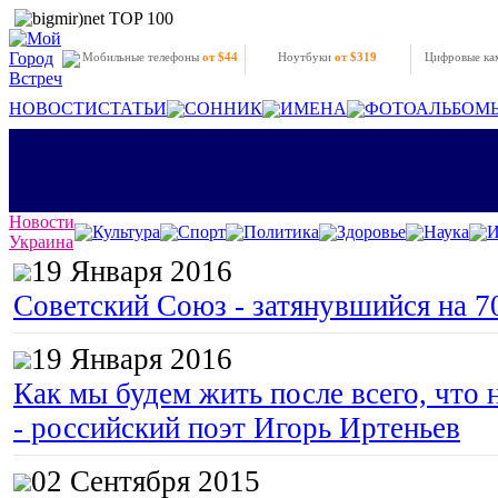
Мобильные телефоны
от $44
Ноутбуки
от $319
Цифровые к
НОВОСТИ
СТАТЬИ
СОННИК
ИМЕНА
ФОТОАЛЬБОМ
Новости
Культура
Спорт
Политика
Здоровье
Наука
И
Украина
19 Января 2016
Советский Союз - затянувшийся на 7
19 Января 2016
Как мы будем жить после всего, что 
- российский поэт Игорь Иртеньев
02 Сентября 2015