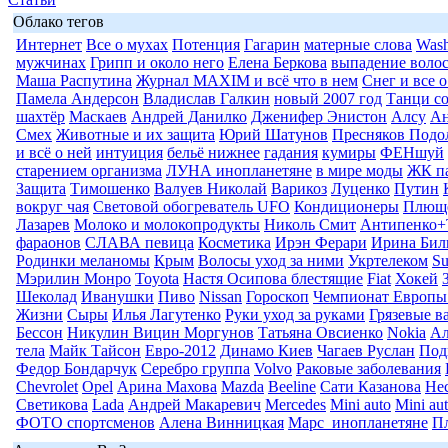
Облако тегов
Интернет
Все о мухах
Потенция
Гагарин
матерные слова
Wash
мужчинах
Грипп и около него
Елена Беркова
выпадение воло
Маша Распутина
Журнал MAXIM и всё что в нем
Снег и все 
Памела Андерсон
Владислав Галкин
новый 2007 год
Танци со
шахтёр
Маскаев
Андрей Данилко
Дженифер Энистон
Алсу
Ан
Смех
Животные и их защита
Юрий Шатунов
Пресняков Подо
и всё о ней
интуиция
бельё нижнее
гадания
кумиры
ФЕНшуй
старением организма
ЛУНА инопланетяне
в мире моды
ЖК п
Защита
Тимошенко
Валуев Николай
Варикоз
Луценко
Путин
вокруг чая
Световой обогреватель UFO
Кондиционеры
Плюще
Лазарев
Молоко и молокопродукты
Николь Смит
Антипенко+
фараонов
СЛАВА певица
Косметика
Ирэн Ферари
Ирина Бил
Родинки меланомы
Крым
Волосы уход за ними
Укртелеком
Su
Мэрилин Монро
Toyota
Настя Осипова блестящие
Fiat
Хокей
Шеколад
Иванушки
Пиво
Nissan
Гороскоп
Чемпионат Европы
Жизни
Сыры
Илья Лагутенко
Руки уход за руками
Грязевые в
Бессон
Никулин Вицин Моргунов
Татьяна Овсиенко
Nokia
Ал
тела
Майк Тайсон
Евро-2012
Динамо Киев
Чагаев Руслан
Под
Федор Бондарчук
Серебро группа
Volvo
Раковые заболевания
Chevrolet
Opel
Арина Махова
Mazda
Beeline
Сати Казанова
Не
Светикова
Lada
Андрей Макаревич
Mercedes
Mini auto
Mini au
ФОТО спортсменов
Алена Винницкая
Марс_инопланетяне
П