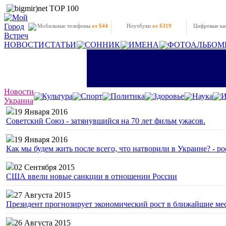
Мобильные телефоны
от $44
Ноутбуки
от $319
Цифровые к
НОВОСТИ
СТАТЬИ
СОННИК
ИМЕНА
ФОТОАЛЬБОМ
Новости
Культура
Спорт
Политика
Здоровье
Наука
И
Украина
19 Января 2016
Советский Союз - затянувшийся на 70 лет фильм ужасов.
19 Января 2016
Как мы будем жить после всего, что натворили в Украине? - р
02 Сентября 2015
США ввели новые санкции в отношении России
27 Августа 2015
Президент прогнозирует экономический рост в ближайшие ме
26 Августа 2015