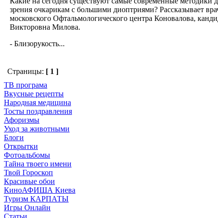
Какие на сегодня существуют самые современные методики 
зрения очкарикам с большими диоптриями? Рассказывает вр
московского Офтальмологического центра Коновалова, канди
Викторовна Милова.
- Близорукость...
Страницы:
[ 1 ]
ТВ програма
Вкусные рецепты
Народная медицина
Тосты поздравления
Афоризмы
Уход за животными
Блоги
Открытки
Фотоальбомы
Тайна твоего имени
Твой Гороскоп
Красивые обои
КиноАФИША Киева
Туризм КАРПАТЫ
Игры Онлайн
Статьи