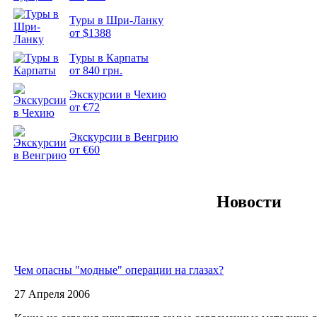
Туры в Шри-Ланку
от $1388
Туры в Карпаты
Подборка
от 840 грн.
фотопозитива 2
Экскурсии в Чехию
от €72
Экскурсии в Венгрию
от €60
Новости
Чем опасны "модные" операции на глазах?
27 Апреля 2006