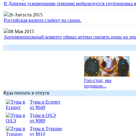
В Донецке ускоренными темпами мобилизуется группировка 
26 Августа 2015
Российская валюта слабеет на глазах.
08 Мая 2015
Антимонопольный комитет обязал аптеки снизить цены на лек
Гоп-стоп, мы
подошли...
Куда поехать в отпуск
Туры в Египет
от $649
Туры в ОАЭ
от $989
Подборка
фотопозитива 1
Туры в Турцию
от $810