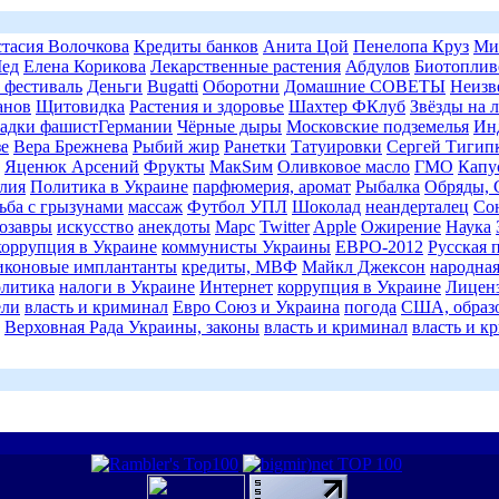
тасия Волочкова
Кредиты банков
Анита Цой
Пенелопа Круз
Ми
ед
Елена Корикова
Лекарственные растения
Абдулов
Биотоплив
 фестиваль
Деньги
Bugatti
Оборотни
Домашние СОВЕТЫ
Неиз
анов
Щитовидка
Растения и здоровье
Шахтер ФКлуб
Звёзды на 
гадки фашистГермании
Чёрные дыры
Московские подземелья
Ин
зе
Вера Брежнева
Рыбий жир
Ранетки
Татуировки
Сергей Тигип
Яценюк Арсений
Фрукты
МакSим
Оливковое масло
ГМО
Капу
лия
Политика в Украине
парфюмерия, аромат
Рыбалка
Обряды, 
ьба с грызунами
массаж
Футбол УПЛ
Шоколад
неандерталец
Со
озавры
искусство
анекдоты
Марс
Twitter
Apple
Ожирение
Наука
коррупция в Украине
коммунисты Украины
ЕВРО-2012
Русская 
иконовые имплантанты
кредиты, МВФ
Майкл Джексон
народна
олитика
налоги в Украине
Интернет
коррупция в Украине
Лицен
ели
власть и криминал
Евро Союз и Украина
погода
США, образ
Верховная Рада Украины, законы
власть и криминал
власть и к