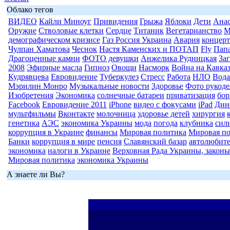
Облако тегов
ВИДЕО
Кайли Миноуг
Привидения
Грыжа
Яблоки
Дети
Анас
Оружие
Стволовые клетки
Сердце
Титаник
Вегетарианство
М
демографическом кризисе
Газ Россия Украина
Авария
концерт
Чулпан Хаматова
Чеснок
Настя Каменских и ПОТАП
Fly
Пап
Драгоценные камни
ФОТО девушки
Анжелика Рудницкая
За
2008
Эфирные масла
Гипноз
Овощи
Насморк
Война на Кавка
Кудрявцева
Евровидение
Туберкулез
Стресс
Работа
НЛО
Вода
Мэрилин Монро
Музыкальные новости
Здоровье
Фото рукоде
Изобретения
Экономика
солнечные батареи
приватизация
бор
Facebook
Евровидение 2011
iPhone
видео с фокусами
iPad
Дин
мультфильмы
Вконтакте
молочница
здоровье детей
хирургия
генетика
АЭС
экономика Украины
мода
погода
клубника
сил
коррупция в Украине
финансы
Мировая политика
Мировая п
Банки
коррупция в мире
пенсия
Славянский базар
автолюбит
экономика
налоги в Украине
Верховная Рада Украины, законы
Мировая политика
экономика Украины
А знаете ли Вы?