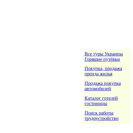
Все туры Украины
Горящие путёвки
Покупка, продажа
оренда жилья
Продажа покупка
автомобилей
Каталог готелей
гостиницы
Поиск работы
трудоустройство