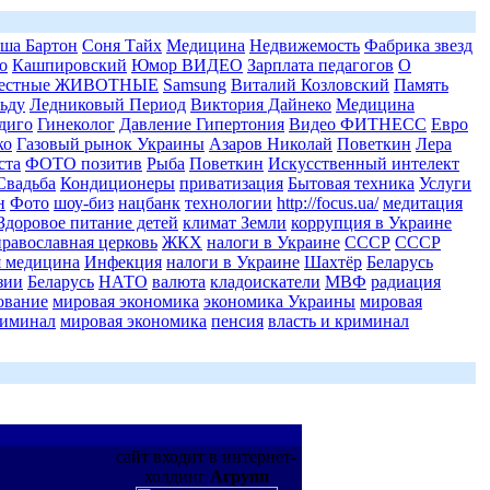
ша Бартон
Соня Тайх
Медицина
Недвижемость
Фабрика звезд
о
Кашпировский
Юмор ВИДЕО
Зарплата педагогов
О
вестные ЖИВОТНЫЕ
Samsung
Виталий Козловский
Память
льду
Ледниковый Период
Виктория Дайнеко
Медицина
диго
Гинеколог
Давление Гипертония
Видео ФИТНЕСС
Евро
ко
Газовый рынок Украины
Азаров Николай
Поветкин
Лера
ста
ФОТО позитив
Рыба
Поветкин
Искусственный интелект
Свадьба
Кондиционеры
приватизация
Бытовая техника
Услуги
н
Фото
шоу-биз
нацбанк
технологии
http://focus.ua/
медитация
Здоровое питание детей
климат Земли
коррупция в Украине
православная церковь
ЖКХ
налоги в Украине
СССР
СССР
я медицина
Инфекция
налоги в Украине
Шахтёр
Беларусь
зии
Беларусь
НАТО
валюта
кладоискатели
МВФ
радиация
ование
мировая экономика
экономика Украины
мировая
риминал
мировая экономика
пенсия
власть и криминал
сайт входит в интернет-
холдинг
Агрупп