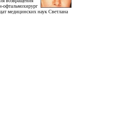
для возвращения
ач-офтальмохирург
дат медицинских наук Светлана