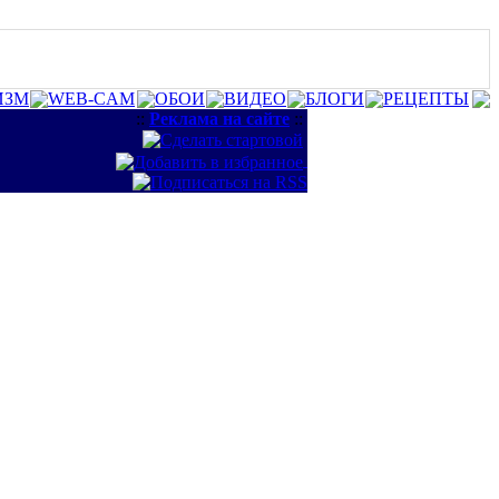
ИЗМ
WEB-CAM
ОБОИ
ВИДЕО
БЛОГИ
РЕЦЕПТЫ
::
Реклама на сайте
::