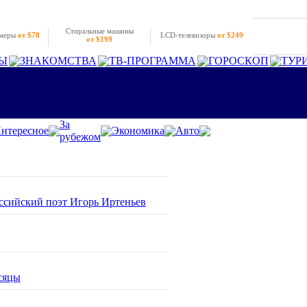
Стиральные машины
амеры
от $78
LCD-телевизоры
от $249
от $199
Ы
ЗНАКОМСТВА
ТВ-ПРОГРАММА
ГОРОСКОП
ТУР
За
нтересное
Экономика
Авто
рубежом
оссийский поэт Игорь Иртеньев
сяцы