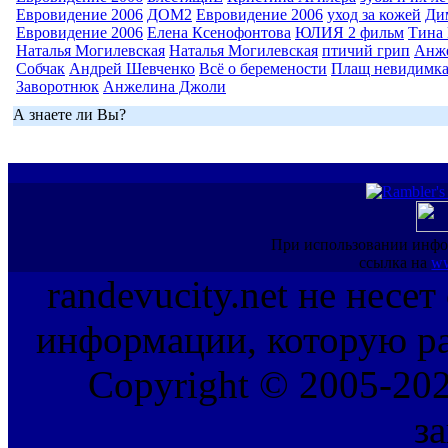
Евровидение 2006
ДОМ2
Евровидение 2006
уход за кожей
Ди
Евровидение 2006
Елена Ксенофонтова
ЮЛИЯ 2 фильм
Тина 
Наталья Могилевская
Наталья Могилевская
птичий грип
Анж
Собчак
Андрей Шевченко
Всё о беремености
Плащ невидимк
Заворотнюк
Анжелина Джоли
А знаете ли Вы?
При использовании инфо
ссылка на
ww
randevucity.net не несе
информации, которую ра
Copyright © 2005-202
з