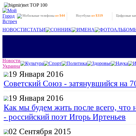
Мобильные телефоны
от $44
Ноутбуки
от $319
Цифровые к
НОВОСТИ
СТАТЬИ
СОННИК
ИМЕНА
ФОТОАЛЬБОМ
Новости
Культура
Спорт
Политика
Здоровье
Наука
И
Украина
19 Января 2016
Советский Союз - затянувшийся на 7
19 Января 2016
Как мы будем жить после всего, что 
- российский поэт Игорь Иртеньев
02 Сентября 2015