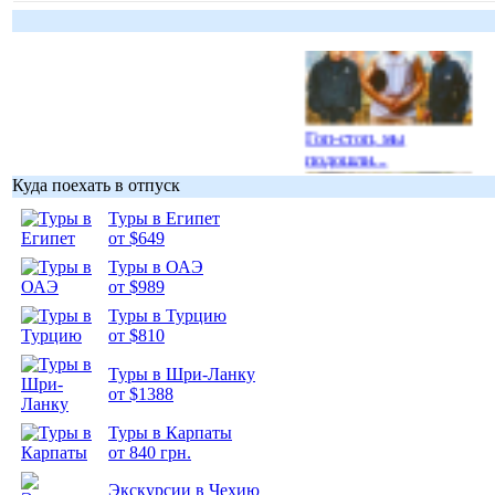
Гоп-стоп, мы
подошли...
Куда поехать в отпуск
Туры в Египет
от $649
Туры в ОАЭ
Подборка
от $989
фотопозитива 1
Туры в Турцию
от $810
Туры в Шри-Ланку
от $1388
Туры в Карпаты
Подборка
от 840 грн.
фотопозитива 2
Экскурсии в Чехию