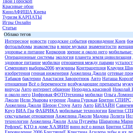
Твой Гороскоп
Красивые обои
КиноАФИША Киева
Туризм КАРПАТЫ
Игры Онлайн
Статьи
Облако тегов
Интересное
новости
городские события
евровидение Киев
бо
фотоальбомы
знакомства
в мире музыки
знаменитости
женщи
здоровье и питание
Киркоров
зрение и около него
мобильные 
Операционные системы
экология
планета земля цивилизация
здоровое питание
мобилки
отношения между парами
усталост
Семенович
выборы2006
мужчины
Контрацепция
Клаудия Ши
изобретения
генная инженерия
Анжелина Джоли
сетевые про
Табаков
бактерии
Анастасия Заворотнюк
Авто
Наташа Королё
отношения
Всё о беремености
возбуждающие препараты
муж
вирусы
Авто
интернет общение
Неродись красивой
Николай 
и около него
Цифровая ФОТОтехника
мобилки
Ольга Ломоно
Джоли
Нели Уварова
курение
Диана Гурцкая
Бритни СПИРС
Анжелина Джоли
Шерон Стоун
Авто
Авто
БИЛАЙН
Савиче
Круз
ВИА Гра
ФАБРИКА
мобильные технологии
Бритни СП
сексуальные отношения
Анжелина Джоли
Мадона
Лолита
Нел
технологии
Анжелина Джоли
Алла Пугачёва
Шарапова Мари
РефлекС
КТО в доме ХАЗЯИН
вино всё о винах
Бритни СП
Евровидение 2006
БлестящиЕ
Кристина Агилера
зубы и их л