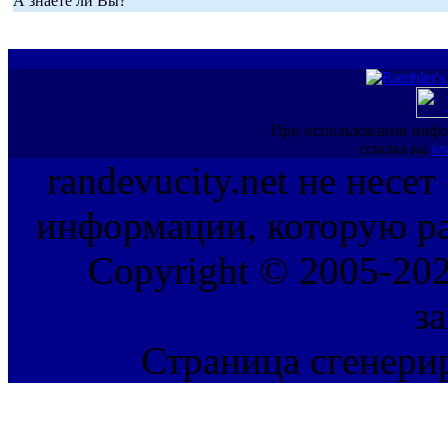
А знаете ли Вы?
При использовании инфо
ссылка на
ww
randevucity.net не несе
информации, которую ра
Copyright © 2005-202
з
Страница сгенерир