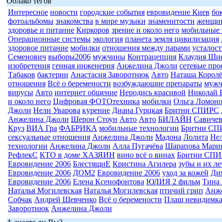
Облако тегов
Интересное
новости
городские события
евровидение Киев
бо
фотоальбомы
знакомства
в мире музыки
знаменитости
женщи
здоровье и питание
Киркоров
зрение и около него
мобильные 
Операционные системы
экология
планета земля цивилизация
здоровое питание
мобилки
отношения между парами
усталост
Семенович
выборы2006
мужчины
Контрацепция
Клаудия Ши
изобретения
генная инженерия
Анжелина Джоли
сетевые про
Табаков
бактерии
Анастасия Заворотнюк
Авто
Наташа Королё
отношения
Всё о беремености
возбуждающие препараты
муж
вирусы
Авто
интернет общение
Неродись красивой
Николай 
и около него
Цифровая ФОТОтехника
мобилки
Ольга Ломоно
Джоли
Нели Уварова
курение
Диана Гурцкая
Бритни СПИРС
Анжелина Джоли
Шерон Стоун
Авто
Авто
БИЛАЙН
Савиче
Круз
ВИА Гра
ФАБРИКА
мобильные технологии
Бритни СП
сексуальные отношения
Анжелина Джоли
Мадона
Лолита
Нел
технологии
Анжелина Джоли
Алла Пугачёва
Шарапова Мари
РефлекС
КТО в доме ХАЗЯИН
вино всё о винах
Бритни СП
Евровидение 2006
БлестящиЕ
Кристина Агилера
зубы и их л
Евровидение 2006
ДОМ2
Евровидение 2006
уход за кожей
Ди
Евровидение 2006
Елена Ксенофонтова
ЮЛИЯ 2 фильм
Тина 
Наталья Могилевская
Наталья Могилевская
птичий грип
Анж
Собчак
Андрей Шевченко
Всё о беремености
Плащ невидимк
Заворотнюк
Анжелина Джоли