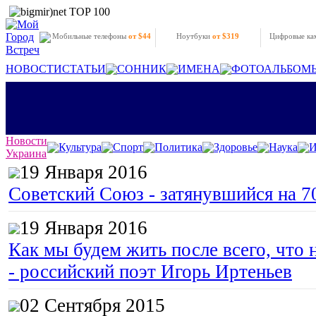
Мобильные телефоны
от $44
Ноутбуки
от $319
Цифровые к
НОВОСТИ
СТАТЬИ
СОННИК
ИМЕНА
ФОТОАЛЬБОМ
Новости
Культура
Спорт
Политика
Здоровье
Наука
И
Украина
19 Января 2016
Советский Союз - затянувшийся на 7
19 Января 2016
Как мы будем жить после всего, что 
- российский поэт Игорь Иртеньев
02 Сентября 2015