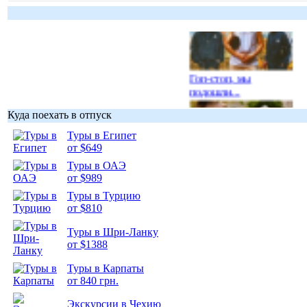
Гоп-стоп, мы
подошли...
Куда поехать в отпуск
Туры в Египет
от $649
Туры в ОАЭ
Подборка
от $989
фотопозитива 1
Туры в Турцию
от $810
Туры в Шри-Ланку
от $1388
Подборка
Туры в Карпаты
фотопозитива 2
от 840 грн.
Экскурсии в Чехию