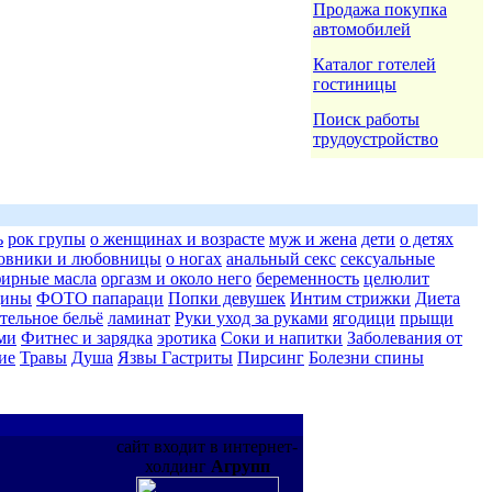
Продажа покупка
автомобилей
Каталог готелей
гостиницы
Поиск работы
трудоустройство
ь
рок групы
о женщинах и возрасте
муж и жена
дети
о детях
овники и любовницы
о ногах
анальный секс
сексуальные
ирные масла
оргазм и около него
беременность
целюлит
щины
ФОТО папараци
Попки девушек
Интим стрижки
Диета
тельное бельё
ламинат
Руки уход за руками
ягодици
прыщи
ми
Фитнес и зарядка
эротика
Соки и напитки
Заболевания от
ие
Травы
Душа
Язвы Гастриты
Пирсинг
Болезни спины
сайт входит в интернет-
холдинг
Агрупп