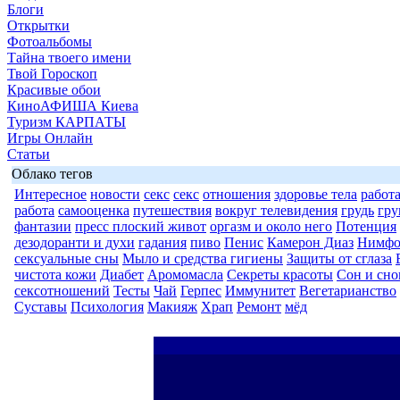
Блоги
Открытки
Фотоальбомы
Тайна твоего имени
Твой Гороскоп
Красивые обои
КиноАФИША Киева
Туризм КАРПАТЫ
Игры Онлайн
Статьи
Облако тегов
Интересное
новости
секс
секс
отношения
здоровье тела
работ
работа
самооценка
путешествия
вокруг телевидения
грудь
гру
фантазии
пресс плоский живот
оргазм и около него
Потенция
дезодоранти и духи
гадания
пиво
Пенис
Камерон Диаз
Нимфом
сексуальные сны
Мыло и средства гигиены
Защиты от сглаза
чистота кожи
Диабет
Аромомасла
Секреты красоты
Сон и сно
сексотношений
Тесты
Чай
Герпес
Иммунитет
Вегетарианство
Суставы
Психология
Макияж
Храп
Ремонт
мёд