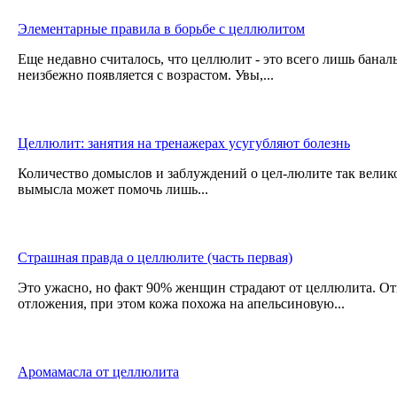
Элементарные правила в борьбе с целлюлитом
Еще недавно считалось, что целлюлит - это всего лишь банал
неизбежно появляется с возрастом. Увы,...
Целлюлит: занятия на тренажерах усугубляют болезнь
Количество домыслов и заблуждений о цел-люлите так велико
вымысла может помочь лишь...
Страшная правда о целлюлите (часть первая)
Это ужасно, но факт 90% женщин страдают от целлюлита. О
отложения, при этом кожа похожа на апельсиновую...
Аромамасла от целлюлита