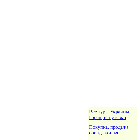
Все туры Украины
Горящие путёвки
Покупка, продажа
оренда жилья