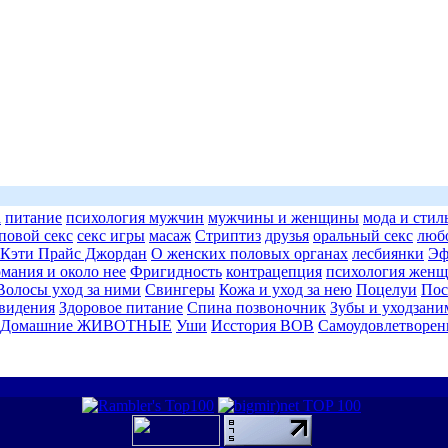
а
питание
психология мужчин
мужчины и женщины
мода и стил
повой секс
секс игры
масаж
Стриптиз
друзья
оральный секс
люб
Кэти Прайс Джордан
О женских половых органах
лесбиянки
Эф
ания и около нее
Фригидность
контрацепция
психология жен
Волосы уход за ними
Свингеры
Кожа и уход за нею
Поцелуи
Пос
видения
Здоровое питание
Спина позвоночник
Зубы и уходзани
Домашние ЖИВОТНЫЕ
Уши
Исстория ВОВ
Самоудовлетворен