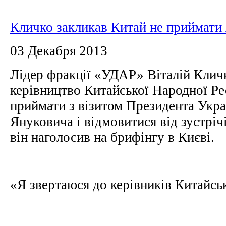
Кличко закликав Китай не приймати
03 Декабря 2013
Лідер фракції «УДАР» Віталій Клич
керівництво Китайської Народної Ре
приймати з візитом Президента Укра
Януковича і відмовитися від зустріч
він наголосив на брифінгу в Києві.
«Я звертаюся до керівників Китайськ