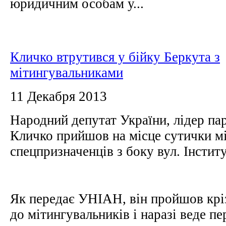
юридичним особам у...
Кличко втрутився у бійку Беркута з
мітингувальниками
11 Декабря 2013
Народний депутат України, лідер па
Кличко прийшов на місце сутички мі
спецпризначенців з боку вул. Інсти
Як передає УНІАН, він пройшов крі
до мітингувальників і наразі веде п