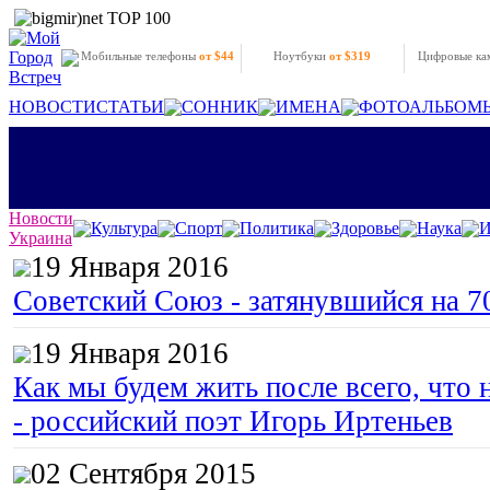
Мобильные телефоны
от $44
Ноутбуки
от $319
Цифровые к
НОВОСТИ
СТАТЬИ
СОННИК
ИМЕНА
ФОТОАЛЬБОМ
Новости
Культура
Спорт
Политика
Здоровье
Наука
И
Украина
19 Января 2016
Советский Союз - затянувшийся на 7
19 Января 2016
Как мы будем жить после всего, что 
- российский поэт Игорь Иртеньев
02 Сентября 2015