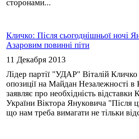
сторонами...
Кличко: Після сьогоднішньої ночі Я
Азаровим повинні піти
11 Декабря 2013
Лідер партії "УДАР" Віталій Кличко
опозиції на Майдан Незалежності в К
заявляє про необхідність відставки 
України Віктора Януковича "Після ц
що нам треба вимагати не тільки відс