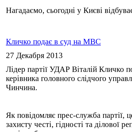
Нагадаємо, сьогодні у Києві відбуває
Кличко подає в суд на МВС
27 Декабря 2013
Лідер партії УДАР Віталій Кличко по
керівника головного слідчого упра
Чинчина.
Як повідомляє прес-служба партії, 
захисту честі, гідності та ділової ре