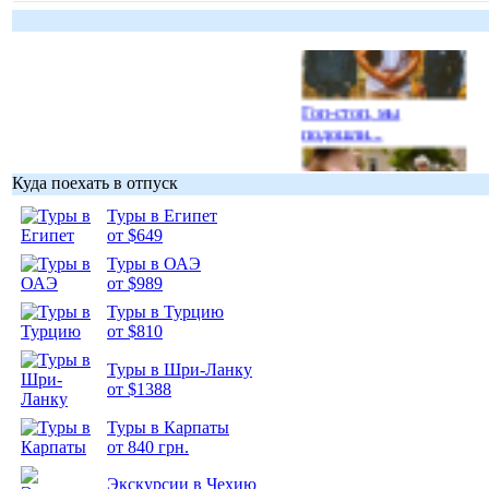
Гоп-стоп, мы
подошли...
Куда поехать в отпуск
Туры в Египет
от $649
Подборка
Туры в ОАЭ
фотопозитива 1
от $989
Туры в Турцию
от $810
Туры в Шри-Ланку
от $1388
Подборка
фотопозитива 2
Туры в Карпаты
от 840 грн.
Экскурсии в Чехию