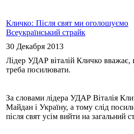
Кличко: Після свят ми оголошуємо
Всеукраїнський страйк
30 Декабря 2013
Лідер УДАР віталій Кличко вважає, 
треба посилювати.
За словами лідера УДАР Віталія Клич
Майдан і Україну, а тому слід посили
після свят усім вийти на загальний с