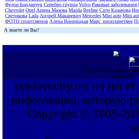
Федор Бондарчук
Серебро группа
Volvo
Раковые заболевания
Chevrolet
Opel
Арина Махова
Mazda
Beeline
Сати Казанова
Не
Светикова
Lada
Андрей Макаревич
Mercedes
Mini auto
Mini au
ФОТО спортсменов
Алена Винницкая
Марс_инопланетяне
П
А знаете ли Вы?
При использовании инфо
ссылка на
ww
randevucity.net не несе
информации, которую ра
Copyright © 2005-202
з