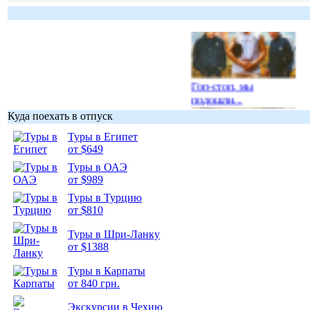
Гоп-стоп, мы
подошли...
Куда поехать в отпуск
Туры в Египет
от $649
Туры в ОАЭ
Подборка
от $989
фотопозитива 1
Туры в Турцию
от $810
Туры в Шри-Ланку
от $1388
Туры в Карпаты
Подборка
от 840 грн.
фотопозитива 2
Экскурсии в Чехию