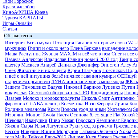
Твой Гороскоп
Красивые обои
КиноАФИША Киева
Туризм КАРПАТЫ
Игры Онлайн
Статьи
Облако тегов
Интернет
Все о мухах
Потенция
Гагарин
матерные слова
Wash
мужчинах
Грипп и около него
Елена Беркова
выпадение воло
Маша Распутина
Журнал MAXIM и всё что в нем
Снег и все 
Памела Андерсон
Владислав Галкин
новый 2007 год
Танци со
шахтёр
Маскаев
Андрей Данилко
Дженифер Энистон
Алсу
Ан
Смех
Животные и их защита
Юрий Шатунов
Пресняков Подо
и всё о ней
интуиция
бельё нижнее
гадания
кумиры
ФЕНшуй
старением организма
ЛУНА инопланетяне
в мире моды
ЖК п
Защита
Тимошенко
Валуев Николай
Варикоз
Луценко
Путин
вокруг чая
Световой обогреватель UFO
Кондиционеры
Плюще
Лазарев
Молоко и молокопродукты
Николь Смит
Антипенко+
фараонов
СЛАВА певица
Косметика
Ирэн Ферари
Ирина Бил
Родинки меланомы
Крым
Волосы уход за ними
Укртелеком
Su
Мэрилин Монро
Toyota
Настя Осипова блестящие
Fiat
Хокей
Шеколад
Иванушки
Пиво
Nissan
Гороскоп
Чемпионат Европы
Жизни
Сыры
Илья Лагутенко
Руки уход за руками
Грязевые в
Бессон
Никулин Вицин Моргунов
Татьяна Овсиенко
Nokia
Ал
тела
Майк Тайсон
Евро-2012
Динамо Киев
Чагаев Руслан
Под