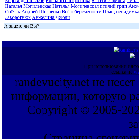
Евровидение 2006
Елена Ксенофонтова
ЮЛИЯ 2 фильм
Тина 
Наталья Могилевская
Наталья Могилевская
птичий грип
Анж
Собчак
Андрей Шевченко
Всё о беремености
Плащ невидимк
Заворотнюк
Анжелина Джоли
А знаете ли Вы?
При использовании инфо
ссылка на
ww
randevucity.net не несе
информации, которую ра
Copyright © 2005-202
з
Страница сгенерир