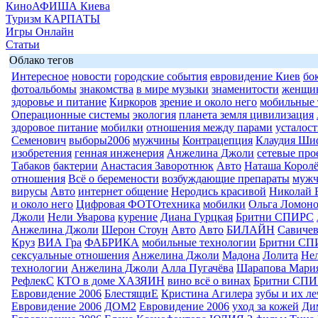
КиноАФИША Киева
Туризм КАРПАТЫ
Игры Онлайн
Статьи
Облако тегов
Интересное
новости
городские события
евровидение Киев
бо
фотоальбомы
знакомства
в мире музыки
знаменитости
женщи
здоровье и питание
Киркоров
зрение и около него
мобильные 
Операционные системы
экология
планета земля цивилизация
здоровое питание
мобилки
отношения между парами
усталост
Семенович
выборы2006
мужчины
Контрацепция
Клаудия Ши
изобретения
генная инженерия
Анжелина Джоли
сетевые про
Табаков
бактерии
Анастасия Заворотнюк
Авто
Наташа Королё
отношения
Всё о беремености
возбуждающие препараты
муж
вирусы
Авто
интернет общение
Неродись красивой
Николай 
и около него
Цифровая ФОТОтехника
мобилки
Ольга Ломоно
Джоли
Нели Уварова
курение
Диана Гурцкая
Бритни СПИРС
Анжелина Джоли
Шерон Стоун
Авто
Авто
БИЛАЙН
Савиче
Круз
ВИА Гра
ФАБРИКА
мобильные технологии
Бритни СП
сексуальные отношения
Анжелина Джоли
Мадона
Лолита
Нел
технологии
Анжелина Джоли
Алла Пугачёва
Шарапова Мари
РефлекС
КТО в доме ХАЗЯИН
вино всё о винах
Бритни СП
Евровидение 2006
БлестящиЕ
Кристина Агилера
зубы и их л
Евровидение 2006
ДОМ2
Евровидение 2006
уход за кожей
Ди