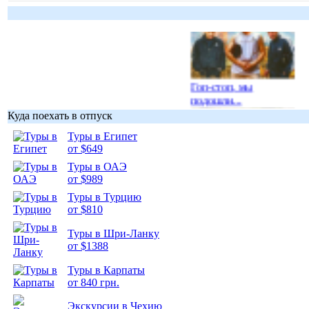
Гоп-стоп, мы
подошли...
Куда поехать в отпуск
Туры в Египет
от $649
Туры в ОАЭ
от $989
Подборка
фотопозитива 1
Туры в Турцию
от $810
Туры в Шри-Ланку
от $1388
Туры в Карпаты
Подборка
от 840 грн.
фотопозитива 2
Экскурсии в Чехию