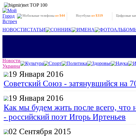
Мобильные телефоны
от $44
Ноутбуки
от $319
Цифровые к
НОВОСТИ
СТАТЬИ
СОННИК
ИМЕНА
ФОТОАЛЬБОМ
Новости
Культура
Спорт
Политика
Здоровье
Наука
И
Украина
19 Января 2016
Советский Союз - затянувшийся на 7
19 Января 2016
Как мы будем жить после всего, что 
- российский поэт Игорь Иртеньев
02 Сентября 2015