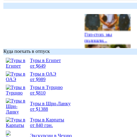
Гоп-стоп, мы
подошли...
Куда поехать в отпуск
Туры в Египет
от $649
Туры в ОАЭ
Подборка
от $989
фотопозитива 1
Туры в Турцию
от $810
Туры в Шри-Ланку
от $1388
Подборка
Туры в Карпаты
фотопозитива 2
от 840 грн.
Экскурсии в Чехию