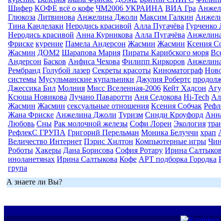
Шифер
КОФЕ всё о кофе
ЧМ2006 УКРАИНА
ВИА Гра
Анжел
Глюкоза
Литвинова
Анжелина Джоли
Максим Галкин
Анжел
Тина Канделаки
Неродись красивой
Алла Пугачёва
Гурченко
Неродись красивой
Анна Курникова
Алла Пугачёва
Анжелин
Фриске
курение
Памела Андерсон
Жасмин
Жасмин
Ксения С
Жасмин
ДОМ2
Шарапова Мария
Пираты Карибского моря
Вс
Андерсон
Басков
Анфиса Чехова
Филипп Киркоров
Анжелин
Рембранд
Голубой лазер
Секреты красоты
Киноматограф
Ново
системы
Мусульманские купальники
Джулия Робертс
продолж
Джессика Бил
Молния
Мисс Вселенная-2006
Кейт Хадсон
Агу
Ксюша Новикова
Лучано Паваротти
Аня Седокова
Hi-Tech
Ал
Жасмин
Жасмин
сексуальные отношения
Ксения Собчак
Реф
Жана Фриске
Анжелина Джоли
Туризм
Синди Кроуфорд
Анна
Любовь
Сны
Рак молочной железы
Софи Лорен
Экология
тра
РефлекС ГРУПА
Григорий Перельман
Моника Белуччи
храп
Величество Интернет
Пэрис Хилтон
Компьютерные игры
Чин
Роботы
Хакеры
Дана Борисова
София Ротару
Ирина Салтыко
иноланетянах
Ирина Салтыкова
Кофе
АРТ подборка Городка
група
А знаете ли Вы?