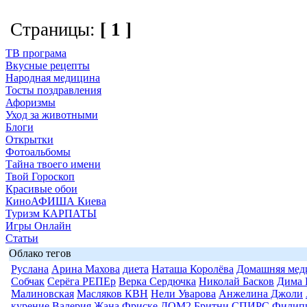
Страницы:
[ 1 ]
ТВ програма
Вкусные рецепты
Народная медицина
Тосты поздравления
Афоризмы
Уход за животными
Блоги
Открытки
Фотоальбомы
Тайна твоего имени
Твой Гороскоп
Красивые обои
КиноАФИША Киева
Туризм КАРПАТЫ
Игры Онлайн
Статьи
Облако тегов
Руслана
Арина Махова
диета
Наташа Королёва
Домашняя мед
Собчак
Серёга РЕПЕр
Верка Сердючка
Николай Басков
Дима 
Малиновская
Масляков КВН
Нели Уварова
Анжелина Джоли
курение
Валерия
Жана Фриске
ДОМ2
Бритни СПИРС
Филип