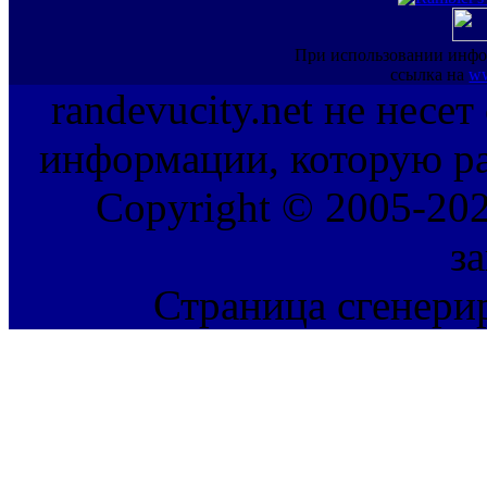
При использовании инфо
ссылка на
ww
randevucity.net не несе
информации, которую ра
Copyright © 2005-202
з
Страница сгенерир