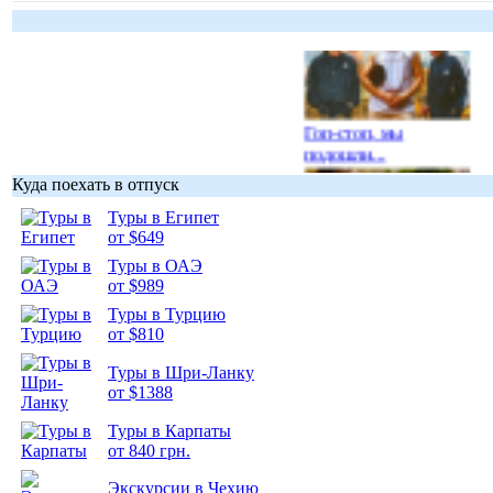
Гоп-стоп, мы
подошли...
Куда поехать в отпуск
Туры в Египет
от $649
Туры в ОАЭ
Подборка
от $989
фотопозитива 1
Туры в Турцию
от $810
Туры в Шри-Ланку
от $1388
Подборка
Туры в Карпаты
фотопозитива 2
от 840 грн.
Экскурсии в Чехию