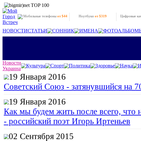
Мобильные телефоны
от $44
Ноутбуки
от $319
Цифровые к
НОВОСТИ
СТАТЬИ
СОННИК
ИМЕНА
ФОТОАЛЬБОМ
Новости
Культура
Спорт
Политика
Здоровье
Наука
И
Украина
19 Января 2016
Советский Союз - затянувшийся на 7
19 Января 2016
Как мы будем жить после всего, что 
- российский поэт Игорь Иртеньев
02 Сентября 2015