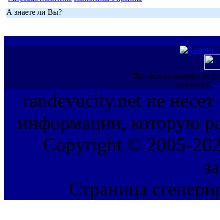
А знаете ли Вы?
При использовании инфо
ссылка на
ww
randevucity.net не несе
информации, которую ра
Copyright © 2005-202
з
Страница сгенерир