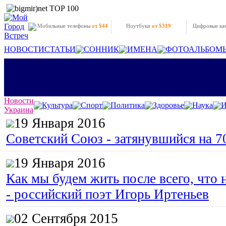
Мобильные телефоны
от $44
Ноутбуки
от $319
Цифровые к
НОВОСТИ
СТАТЬИ
СОННИК
ИМЕНА
ФОТОАЛЬБОМ
Новости
Культура
Спорт
Политика
Здоровье
Наука
И
Украина
19 Января 2016
Советский Союз - затянувшийся на 7
19 Января 2016
Как мы будем жить после всего, что 
- российский поэт Игорь Иртеньев
02 Сентября 2015