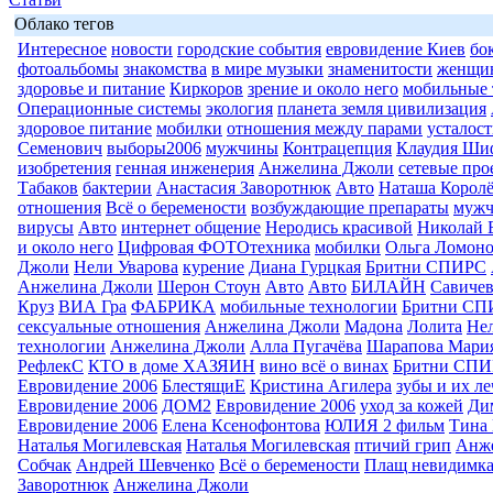
Облако тегов
Интересное
новости
городские события
евровидение Киев
бо
фотоальбомы
знакомства
в мире музыки
знаменитости
женщи
здоровье и питание
Киркоров
зрение и около него
мобильные 
Операционные системы
экология
планета земля цивилизация
здоровое питание
мобилки
отношения между парами
усталост
Семенович
выборы2006
мужчины
Контрацепция
Клаудия Ши
изобретения
генная инженерия
Анжелина Джоли
сетевые про
Табаков
бактерии
Анастасия Заворотнюк
Авто
Наташа Королё
отношения
Всё о беремености
возбуждающие препараты
муж
вирусы
Авто
интернет общение
Неродись красивой
Николай 
и около него
Цифровая ФОТОтехника
мобилки
Ольга Ломоно
Джоли
Нели Уварова
курение
Диана Гурцкая
Бритни СПИРС
Анжелина Джоли
Шерон Стоун
Авто
Авто
БИЛАЙН
Савиче
Круз
ВИА Гра
ФАБРИКА
мобильные технологии
Бритни СП
сексуальные отношения
Анжелина Джоли
Мадона
Лолита
Нел
технологии
Анжелина Джоли
Алла Пугачёва
Шарапова Мари
РефлекС
КТО в доме ХАЗЯИН
вино всё о винах
Бритни СП
Евровидение 2006
БлестящиЕ
Кристина Агилера
зубы и их л
Евровидение 2006
ДОМ2
Евровидение 2006
уход за кожей
Ди
Евровидение 2006
Елена Ксенофонтова
ЮЛИЯ 2 фильм
Тина 
Наталья Могилевская
Наталья Могилевская
птичий грип
Анж
Собчак
Андрей Шевченко
Всё о беремености
Плащ невидимк
Заворотнюк
Анжелина Джоли