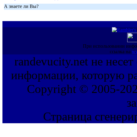
А знаете ли Вы?
При использовании инфо
ссылка на
ww
randevucity.net не несе
информации, которую ра
Copyright © 2005-202
з
Страница сгенерир