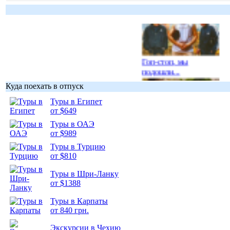
Гоп-стоп, мы
подошли...
Куда поехать в отпуск
Туры в Египет
от $649
Туры в ОАЭ
Подборка
от $989
фотопозитива 1
Туры в Турцию
от $810
Туры в Шри-Ланку
от $1388
Туры в Карпаты
Подборка
от 840 грн.
фотопозитива 2
Экскурсии в Чехию