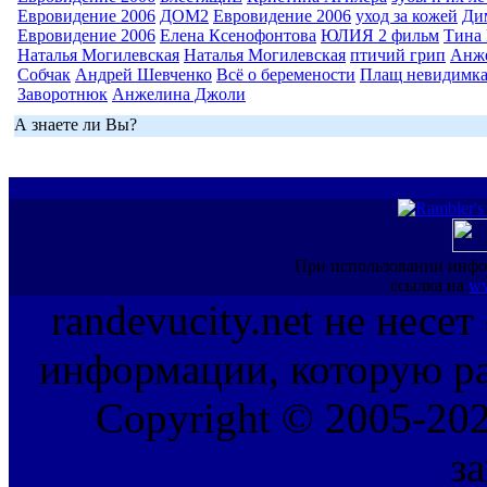
Евровидение 2006
ДОМ2
Евровидение 2006
уход за кожей
Ди
Евровидение 2006
Елена Ксенофонтова
ЮЛИЯ 2 фильм
Тина 
Наталья Могилевская
Наталья Могилевская
птичий грип
Анж
Собчак
Андрей Шевченко
Всё о беремености
Плащ невидимк
Заворотнюк
Анжелина Джоли
А знаете ли Вы?
При использовании инфо
ссылка на
ww
randevucity.net не несе
информации, которую ра
Copyright © 2005-202
з