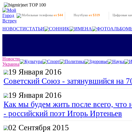
Мобильные телефоны
от $44
Ноутбуки
от $319
Цифровые к
НОВОСТИ
СТАТЬИ
СОННИК
ИМЕНА
ФОТОАЛЬБОМ
Новости
Культура
Спорт
Политика
Здоровье
Наука
И
Украина
19 Января 2016
Советский Союз - затянувшийся на 7
19 Января 2016
Как мы будем жить после всего, что 
- российский поэт Игорь Иртеньев
02 Сентября 2015