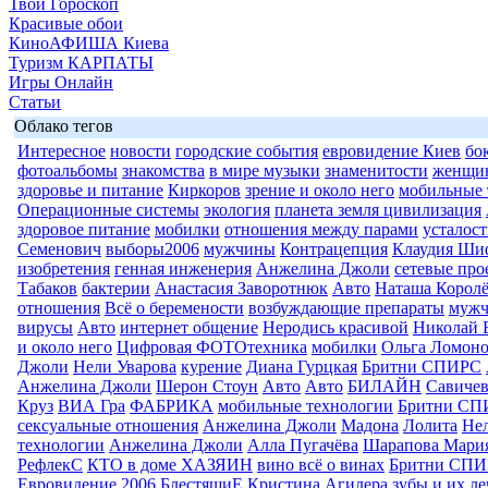
Твой Гороскоп
Красивые обои
КиноАФИША Киева
Туризм КАРПАТЫ
Игры Онлайн
Статьи
Облако тегов
Интересное
новости
городские события
евровидение Киев
бо
фотоальбомы
знакомства
в мире музыки
знаменитости
женщи
здоровье и питание
Киркоров
зрение и около него
мобильные 
Операционные системы
экология
планета земля цивилизация
здоровое питание
мобилки
отношения между парами
усталост
Семенович
выборы2006
мужчины
Контрацепция
Клаудия Ши
изобретения
генная инженерия
Анжелина Джоли
сетевые про
Табаков
бактерии
Анастасия Заворотнюк
Авто
Наташа Королё
отношения
Всё о беремености
возбуждающие препараты
муж
вирусы
Авто
интернет общение
Неродись красивой
Николай 
и около него
Цифровая ФОТОтехника
мобилки
Ольга Ломоно
Джоли
Нели Уварова
курение
Диана Гурцкая
Бритни СПИРС
Анжелина Джоли
Шерон Стоун
Авто
Авто
БИЛАЙН
Савиче
Круз
ВИА Гра
ФАБРИКА
мобильные технологии
Бритни СП
сексуальные отношения
Анжелина Джоли
Мадона
Лолита
Нел
технологии
Анжелина Джоли
Алла Пугачёва
Шарапова Мари
РефлекС
КТО в доме ХАЗЯИН
вино всё о винах
Бритни СП
Евровидение 2006
БлестящиЕ
Кристина Агилера
зубы и их л