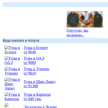
Гоп-стоп, мы
подошли...
Куда поехать в отпуск
Туры в Египет
от $649
Туры в ОАЭ
Подборка
от $989
фотопозитива 1
Туры в Турцию
от $810
Туры в Шри-Ланку
от $1388
Туры в Карпаты
Подборка
от 840 грн.
фотопозитива 2
Экскурсии в Чехию