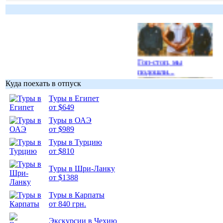
Гоп-стоп, мы
подошли...
Куда поехать в отпуск
Туры в Египет
от $649
Туры в ОАЭ
Подборка
от $989
фотопозитива 1
Туры в Турцию
от $810
Туры в Шри-Ланку
от $1388
Туры в Карпаты
Подборка
от 840 грн.
фотопозитива 2
Экскурсии в Чехию