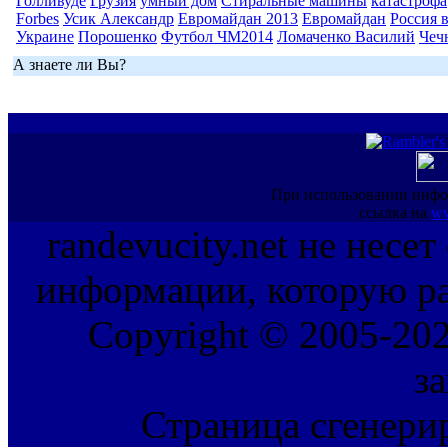
Голливуде
Грузия
умный дом
Стиральные машины
катастрофа
Forbes
Усик Александр
Евромайдан 2013
Евромайдан
Россия 
Украине
Порошенко
Футбол ЧМ2014
Ломаченко Василий
Чеч
А знаете ли Вы?
При использовании инфо
ссылка на
ww
randevucity.net не несе
информации, которую ра
Copyright © 2005-202
з
Страница сгенерир