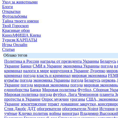
Уход за животными
Блоги
Открытки
Фотоальбомы
Тайна твоего имени
Твой Гороскоп
Красивые обои
КиноАФИША Киева
Туризм КАРПАТЫ
Игры Онлайн
Статьи
Облако тегов
Политика в России
награды от президента Украины
Беларусь
Украине
Банки
СМИ в Украине
экономика Украины
погода
в
криминал
налоги в мире
коррупция в Украине
Луценко
миров
криминал
погода
власть и криминал
мировая экономика
FEM
курьёзы
погода
экономика Украины
погода
Беларусь
церковь
Украине
погода
мировая экономика
погода
мировая экономик
единоборства
Банки
Мировая политика
Футбол, Сборная Укр
Мировая политика
погода
футбол, Лига Чемпионов
планета З
протесты в Украине
Опрос мужчин
уроганы
США, экономика
Украине
землетрясение
теракт
домашние закрутки, консервир
Стив Джобс
ДДТ
обогреватели
обогреватели Noirot
История
п
учёные
Кличко политик
войны
виноград
Владимир Высоцки