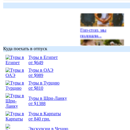
Гоп-стоп, мы
подошли...
Куда поехать в отпуск
Туры в Египет
от $649
Подборка
Туры в ОАЭ
фотопозитива 1
от $989
Туры в Турцию
от $810
Туры в Шри-Ланку
от $1388
Подборка
фотопозитива 2
Туры в Карпаты
от 840 грн.
Экскурсии в Чехию