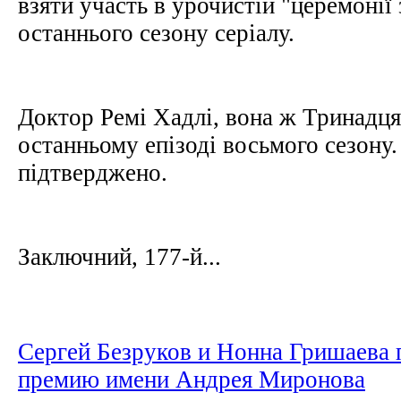
взяти участь в урочистій "церемонії
останнього сезону серіалу.
Доктор Ремі Хадлі, вона ж Тринадцят
останньому епізоді восьмого сезону.
підтверджено.
Заключний, 177-й...
Сергей Безруков и Нонна Гришаева
премию имени Андрея Миронова