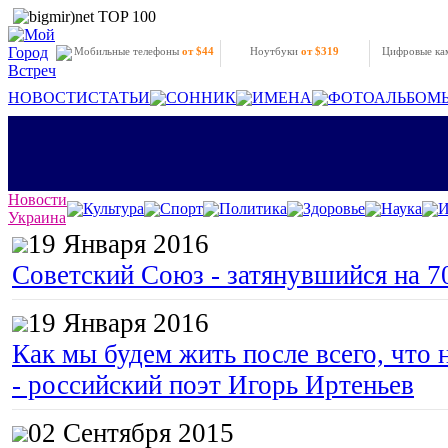
Мобильные телефоны
от $44
Ноутбуки
от $319
Цифровые к
НОВОСТИ
СТАТЬИ
СОННИК
ИМЕНА
ФОТОАЛЬБОМ
Новости
Культура
Спорт
Политика
Здоровье
Наука
И
Украина
19 Января 2016
Советский Союз - затянувшийся на 7
19 Января 2016
Как мы будем жить после всего, что 
- российский поэт Игорь Иртеньев
02 Сентября 2015