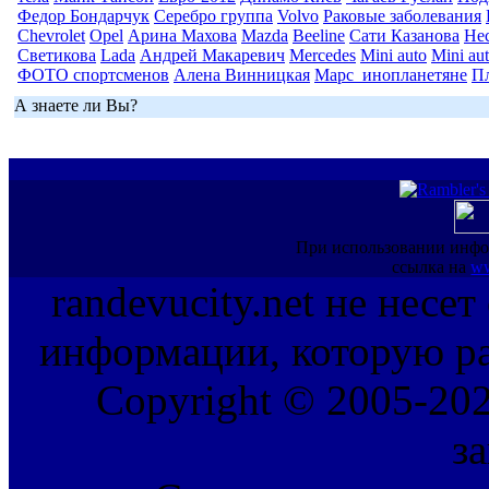
Федор Бондарчук
Серебро группа
Volvo
Раковые заболевания
Chevrolet
Opel
Арина Махова
Mazda
Beeline
Сати Казанова
Не
Светикова
Lada
Андрей Макаревич
Mercedes
Mini auto
Mini au
ФОТО спортсменов
Алена Винницкая
Марс_инопланетяне
П
А знаете ли Вы?
При использовании инфо
ссылка на
ww
randevucity.net не несе
информации, которую ра
Copyright © 2005-202
з