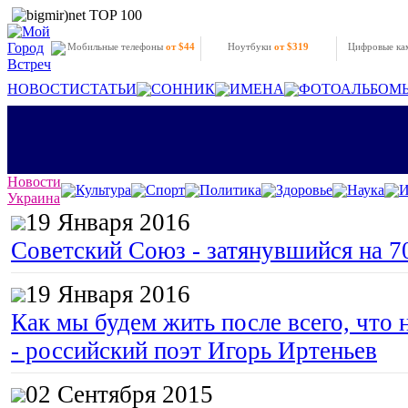
Мобильные телефоны
от $44
Ноутбуки
от $319
Цифровые к
НОВОСТИ
СТАТЬИ
СОННИК
ИМЕНА
ФОТОАЛЬБОМ
Новости
Культура
Спорт
Политика
Здоровье
Наука
И
Украина
19 Января 2016
Советский Союз - затянувшийся на 7
19 Января 2016
Как мы будем жить после всего, что 
- российский поэт Игорь Иртеньев
02 Сентября 2015