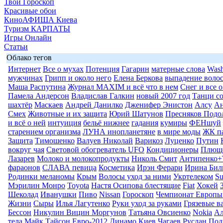
Твой Гороскоп
Красивые обои
КиноАФИША Киева
Туризм КАРПАТЫ
Игры Онлайн
Статьи
Облако тегов
Интернет
Все о мухах
Потенция
Гагарин
матерные слова
Wash
мужчинах
Грипп и около него
Елена Беркова
выпадение воло
Маша Распутина
Журнал MAXIM и всё что в нем
Снег и все 
Памела Андерсон
Владислав Галкин
новый 2007 год
Танци со
шахтёр
Маскаев
Андрей Данилко
Дженифер Энистон
Алсу
Ан
Смех
Животные и их защита
Юрий Шатунов
Пресняков Подо
и всё о ней
интуиция
бельё нижнее
гадания
кумиры
ФЕНшуй
старением организма
ЛУНА инопланетяне
в мире моды
ЖК п
Защита
Тимошенко
Валуев Николай
Варикоз
Луценко
Путин
вокруг чая
Световой обогреватель UFO
Кондиционеры
Плюще
Лазарев
Молоко и молокопродукты
Николь Смит
Антипенко+
фараонов
СЛАВА певица
Косметика
Ирэн Ферари
Ирина Бил
Родинки меланомы
Крым
Волосы уход за ними
Укртелеком
Su
Мэрилин Монро
Toyota
Настя Осипова блестящие
Fiat
Хокей
Шеколад
Иванушки
Пиво
Nissan
Гороскоп
Чемпионат Европы
Жизни
Сыры
Илья Лагутенко
Руки уход за руками
Грязевые в
Бессон
Никулин Вицин Моргунов
Татьяна Овсиенко
Nokia
Ал
тела
Майк Тайсон
Евро-2012
Динамо Киев
Чагаев Руслан
Под