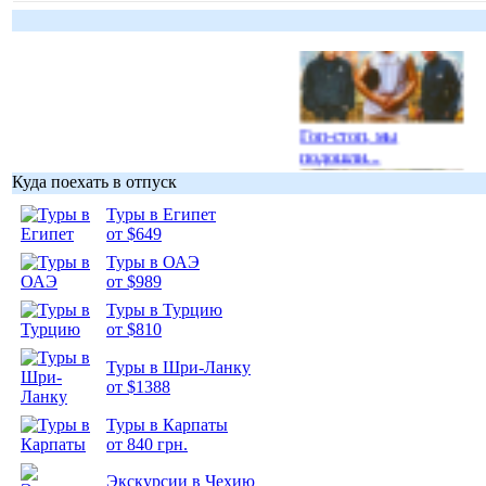
Гоп-стоп, мы
подошли...
Куда поехать в отпуск
Туры в Египет
от $649
Туры в ОАЭ
Подборка
от $989
фотопозитива 1
Туры в Турцию
от $810
Туры в Шри-Ланку
от $1388
Туры в Карпаты
Подборка
от 840 грн.
фотопозитива 2
Экскурсии в Чехию