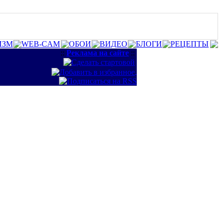
ИЗМ
WEB-CAM
ОБОИ
ВИДЕО
БЛОГИ
РЕЦЕПТЫ
::
Реклама на сайте
::