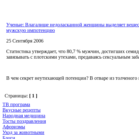
Ученые: Влагалище недоласканной женщины выделяет веще
мужскую импотенцию
25 Сентября 2006
Статистика утверждает, что 80,7 % мужчин, достигших семид
завязывать с плотскими утехами, предаваясь сексуальным за
В чем секрет неутихающей потенции? В отваре из толченого к
Страницы:
[ 1 ]
ТВ програма
Вкусные рецепты
Народная медицина
Тосты поздравления
Афоризмы
Уход за животными
Блоги