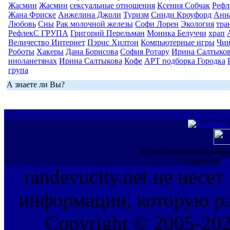
Жасмин
Жасмин
сексуальные отношения
Ксения Собчак
Реф
Жана Фриске
Анжелина Джоли
Туризм
Синди Кроуфорд
Анна
Любовь
Сны
Рак молочной железы
Софи Лорен
Экология
тра
РефлекС ГРУПА
Григорий Перельман
Моника Белуччи
храп
Величество Интернет
Пэрис Хилтон
Компьютерные игры
Чин
Роботы
Хакеры
Дана Борисова
София Ротару
Ирина Салтыко
иноланетянах
Ирина Салтыкова
Кофе
АРТ подборка Городка
група
А знаете ли Вы?
При использовании инфо
ссылка на
ww
randevucity.net не несе
информации, которую ра
Copyright © 2005-202