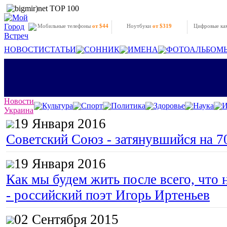
Мобильные телефоны
от $44
Ноутбуки
от $319
Цифровые к
НОВОСТИ
СТАТЬИ
СОННИК
ИМЕНА
ФОТОАЛЬБОМ
Новости
Культура
Спорт
Политика
Здоровье
Наука
И
Украина
19 Января 2016
Советский Союз - затянувшийся на 7
19 Января 2016
Как мы будем жить после всего, что 
- российский поэт Игорь Иртеньев
02 Сентября 2015