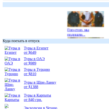
Гоп-стоп, мы
подошли...
Куда поехать в отпуск
Туры в Египет
от $649
Туры в ОАЭ
Подборка
от $989
фотопозитива 1
Туры в Турцию
от $810
Туры в Шри-Ланку
от $1388
Туры в Карпаты
Подборка
от 840 грн.
фотопозитива 2
Экскурсии в Чехию