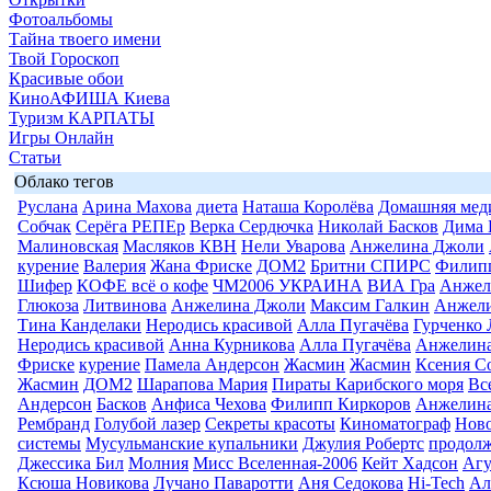
Фотоальбомы
Тайна твоего имени
Твой Гороскоп
Красивые обои
КиноАФИША Киева
Туризм КАРПАТЫ
Игры Онлайн
Статьи
Облако тегов
Руслана
Арина Махова
диета
Наташа Королёва
Домашняя мед
Собчак
Серёга РЕПЕр
Верка Сердючка
Николай Басков
Дима 
Малиновская
Масляков КВН
Нели Уварова
Анжелина Джоли
курение
Валерия
Жана Фриске
ДОМ2
Бритни СПИРС
Филип
Шифер
КОФЕ всё о кофе
ЧМ2006 УКРАИНА
ВИА Гра
Анжел
Глюкоза
Литвинова
Анжелина Джоли
Максим Галкин
Анжел
Тина Канделаки
Неродись красивой
Алла Пугачёва
Гурченко
Неродись красивой
Анна Курникова
Алла Пугачёва
Анжелин
Фриске
курение
Памела Андерсон
Жасмин
Жасмин
Ксения С
Жасмин
ДОМ2
Шарапова Мария
Пираты Карибского моря
Вс
Андерсон
Басков
Анфиса Чехова
Филипп Киркоров
Анжелин
Рембранд
Голубой лазер
Секреты красоты
Киноматограф
Ново
системы
Мусульманские купальники
Джулия Робертс
продолж
Джессика Бил
Молния
Мисс Вселенная-2006
Кейт Хадсон
Агу
Ксюша Новикова
Лучано Паваротти
Аня Седокова
Hi-Tech
Ал