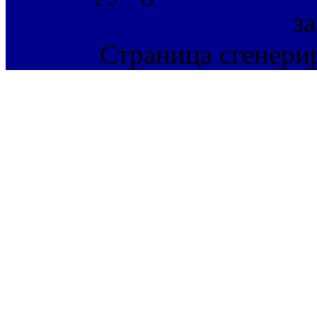
з
Страница сгенерир