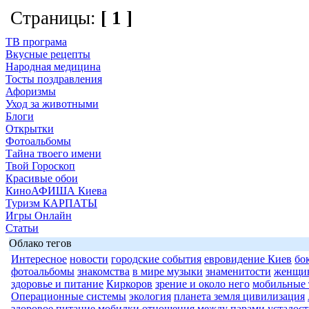
Страницы:
[ 1 ]
ТВ програма
Вкусные рецепты
Народная медицина
Тосты поздравления
Афоризмы
Уход за животными
Блоги
Открытки
Фотоальбомы
Тайна твоего имени
Твой Гороскоп
Красивые обои
КиноАФИША Киева
Туризм КАРПАТЫ
Игры Онлайн
Статьи
Облако тегов
Интересное
новости
городские события
евровидение Киев
бо
фотоальбомы
знакомства
в мире музыки
знаменитости
женщи
здоровье и питание
Киркоров
зрение и около него
мобильные 
Операционные системы
экология
планета земля цивилизация
здоровое питание
мобилки
отношения между парами
усталост