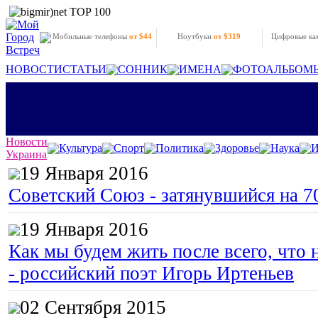
Мобильные телефоны
от $44
Ноутбуки
от $319
Цифровые к
НОВОСТИ
СТАТЬИ
СОННИК
ИМЕНА
ФОТОАЛЬБОМ
Новости
Культура
Спорт
Политика
Здоровье
Наука
И
Украина
19 Января 2016
Советский Союз - затянувшийся на 7
19 Января 2016
Как мы будем жить после всего, что 
- российский поэт Игорь Иртеньев
02 Сентября 2015