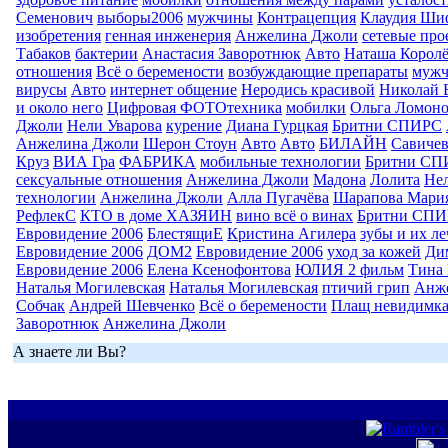
Семенович
выборы2006
мужчины
Контрацепция
Клаудия Ши
изобретения
генная инженерия
Анжелина Джоли
сетевые про
Табаков
бактерии
Анастасия Заворотнюк
Авто
Наташа Королё
отношения
Всё о беремености
возбуждающие препараты
муж
вирусы
Авто
интернет общение
Неродись красивой
Николай 
и около него
Цифровая ФОТОтехника
мобилки
Ольга Ломоно
Джоли
Нели Уварова
курение
Диана Гурцкая
Бритни СПИРС
Анжелина Джоли
Шерон Стоун
Авто
Авто
БИЛАЙН
Савиче
Круз
ВИА Гра
ФАБРИКА
мобильные технологии
Бритни СП
сексуальные отношения
Анжелина Джоли
Мадона
Лолита
Нел
технологии
Анжелина Джоли
Алла Пугачёва
Шарапова Мари
РефлекС
КТО в доме ХАЗЯИН
вино всё о винах
Бритни СП
Евровидение 2006
БлестящиЕ
Кристина Агилера
зубы и их л
Евровидение 2006
ДОМ2
Евровидение 2006
уход за кожей
Ди
Евровидение 2006
Елена Ксенофонтова
ЮЛИЯ 2 фильм
Тина 
Наталья Могилевская
Наталья Могилевская
птичий грип
Анж
Собчак
Андрей Шевченко
Всё о беремености
Плащ невидимк
Заворотнюк
Анжелина Джоли
А знаете ли Вы?