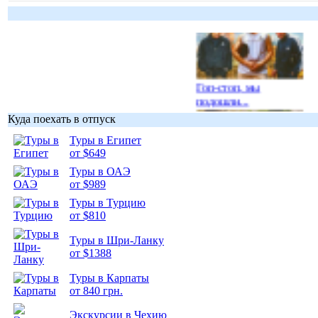
Гоп-стоп, мы
подошли...
Куда поехать в отпуск
Туры в Египет
от $649
Туры в ОАЭ
Подборка
от $989
фотопозитива 1
Туры в Турцию
от $810
Туры в Шри-Ланку
от $1388
Туры в Карпаты
Подборка
от 840 грн.
фотопозитива 2
Экскурсии в Чехию