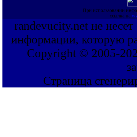
При использовании инфо
ссылка на
ww
randevucity.net не несе
информации, которую ра
Copyright © 2005-202
з
Страница сгенерир