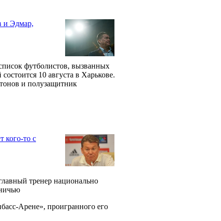
 и Эдмар,
список футболистов, вызванных
состоится 10 августа в Харькове.
нтонов и полузащитник
 кого-то с
 главный тренер национально
вничью
нбасс-Арене», проигранного его