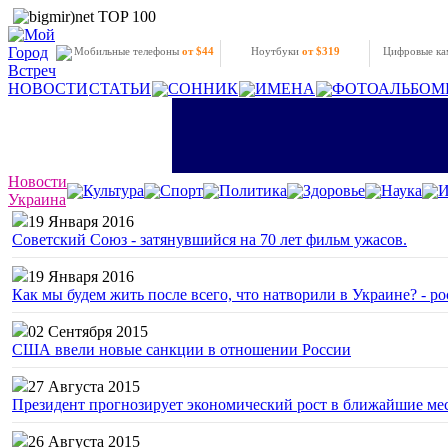
Мобильные телефоны
от $44
Ноутбуки
от $319
Цифровые к
НОВОСТИ
СТАТЬИ
СОННИК
ИМЕНА
ФОТОАЛЬБОМ
Новости
Культура
Спорт
Политика
Здоровье
Наука
И
Украина
19 Января 2016
Советский Союз - затянувшийся на 70 лет фильм ужасов.
19 Января 2016
Как мы будем жить после всего, что натворили в Украине? - р
02 Сентября 2015
США ввели новые санкции в отношении России
27 Августа 2015
Президент прогнозирует экономический рост в ближайшие ме
26 Августа 2015