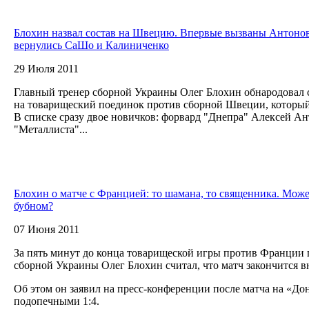
Блохин назвал состав на Швецию. Впервые вызваны Антонов
вернулись СаШо и Калиниченко
29 Июля 2011
Главный тренер сборной Украины Олег Блохин обнародовал 
на товарищеский поединок против сборной Швеции, который 
В списке сразу двое новичков: форвард "Днепра" Алексей А
"Металлиста"...
Блохин о матче с Францией: то шамана, то священника. Может
бубном?
07 Июня 2011
За пять минут до конца товарищеской игры против Франции
сборной Украины Олег Блохин считал, что матч закончится 
Об этом он заявил на пресс-конференции после матча на «До
подопечными 1:4.