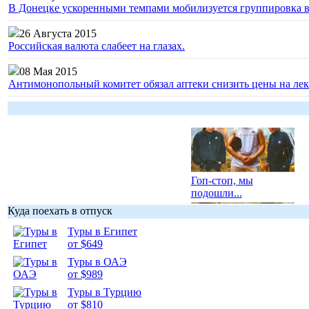
В Донецке ускоренными темпами мобилизуется группировка 
26 Августа 2015
Российская валюта слабеет на глазах.
08 Мая 2015
Антимонопольный комитет обязал аптеки снизить цены на лек
Гоп-стоп, мы
подошли...
Куда поехать в отпуск
Туры в Египет
от $649
Туры в ОАЭ
Подборка
от $989
фотопозитива 1
Туры в Турцию
от $810