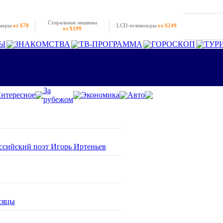
Стиральные машины
амеры
от $78
LCD-телевизоры
от $249
от $199
Ы
ЗНАКОМСТВА
ТВ-ПРОГРАММА
ГОРОСКОП
ТУР
За
нтересное
Экономика
Авто
рубежом
оссийский поэт Игорь Иртеньев
сяцы