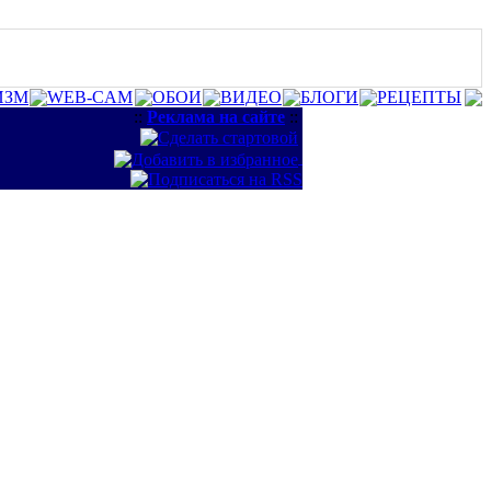
ИЗМ
WEB-CAM
ОБОИ
ВИДЕО
БЛОГИ
РЕЦЕПТЫ
::
Реклама на сайте
::