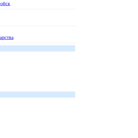
войск
арства