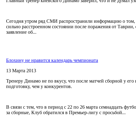
Главный тренер киевского Динамо заверил, что и не думал ух
Сегодня утром ряд СМИ распространили информацию о том, 
сильно расстроенном состоянии после поражения от Таврии, с
заявление об...
Блохину не нравится календарь чемпионата
13 Марта 2013
Тренеру Динамо не по вкусу, что после матчей сборной у его
подготовку, чем у конкурентов.
В связи с тем, что в период с 22 по 26 марта семнадцать фут
за сборные, Клуб обратился в Премьер-лигу с просьбой...