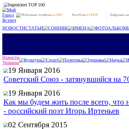
Мобильные телефоны
от $44
Ноутбуки
от $319
Цифровые к
НОВОСТИ
СТАТЬИ
СОННИК
ИМЕНА
ФОТОАЛЬБОМ
Новости
Культура
Спорт
Политика
Здоровье
Наука
И
Украина
19 Января 2016
Советский Союз - затянувшийся на 7
19 Января 2016
Как мы будем жить после всего, что 
- российский поэт Игорь Иртеньев
02 Сентября 2015