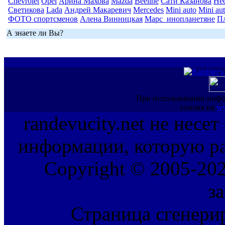
Chevrolet
Opel
Арина Махова
Mazda
Beeline
Сати Казанова
Не
Светикова
Lada
Андрей Макаревич
Mercedes
Mini auto
Mini au
ФОТО спортсменов
Алена Винницкая
Марс_инопланетяне
П
А знаете ли Вы?
При использовании инфо
ссылка на
ww
randevucity.net не несе
информации, которую ра
Copyright © 2005-202
з
Страница сгенерир