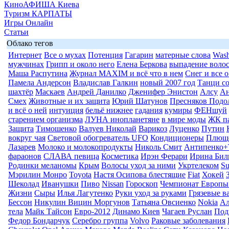
КиноАФИША Киева
Туризм КАРПАТЫ
Игры Онлайн
Статьи
Облако тегов
Интернет
Все о мухах
Потенция
Гагарин
матерные слова
Wash
мужчинах
Грипп и около него
Елена Беркова
выпадение воло
Маша Распутина
Журнал MAXIM и всё что в нем
Снег и все 
Памела Андерсон
Владислав Галкин
новый 2007 год
Танци со
шахтёр
Маскаев
Андрей Данилко
Дженифер Энистон
Алсу
Ан
Смех
Животные и их защита
Юрий Шатунов
Пресняков Подо
и всё о ней
интуиция
бельё нижнее
гадания
кумиры
ФЕНшуй
старением организма
ЛУНА инопланетяне
в мире моды
ЖК п
Защита
Тимошенко
Валуев Николай
Варикоз
Луценко
Путин
вокруг чая
Световой обогреватель UFO
Кондиционеры
Плюще
Лазарев
Молоко и молокопродукты
Николь Смит
Антипенко+
фараонов
СЛАВА певица
Косметика
Ирэн Ферари
Ирина Бил
Родинки меланомы
Крым
Волосы уход за ними
Укртелеком
Su
Мэрилин Монро
Toyota
Настя Осипова блестящие
Fiat
Хокей
Шеколад
Иванушки
Пиво
Nissan
Гороскоп
Чемпионат Европы
Жизни
Сыры
Илья Лагутенко
Руки уход за руками
Грязевые в
Бессон
Никулин Вицин Моргунов
Татьяна Овсиенко
Nokia
Ал
тела
Майк Тайсон
Евро-2012
Динамо Киев
Чагаев Руслан
Под
Федор Бондарчук
Серебро группа
Volvo
Раковые заболевания