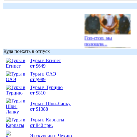
Гоп-стоп, мы
подошли...
Куда поехать в отпуск
Туры в Египет
от $649
Туры в ОАЭ
Подборка
от $989
фотопозитива 1
Туры в Турцию
от $810
Туры в Шри-Ланку
от $1388
Туры в Карпаты
Подборка
от 840 грн.
фотопозитива 2
Экскурсии в Чехию