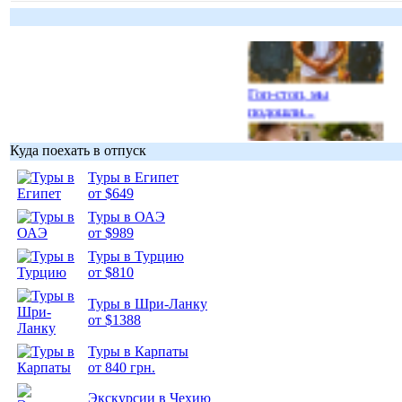
Гоп-стоп, мы
подошли...
Куда поехать в отпуск
Туры в Египет
от $649
Подборка
Туры в ОАЭ
фотопозитива 1
от $989
Туры в Турцию
от $810
Туры в Шри-Ланку
от $1388
Подборка
фотопозитива 2
Туры в Карпаты
от 840 грн.
Экскурсии в Чехию