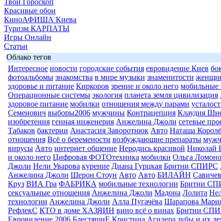
Твой Гороскоп
Красивые обои
КиноАФИША Киева
Туризм КАРПАТЫ
Игры Онлайн
Статьи
Облако тегов
Интересное
новости
городские события
евровидение Киев
бо
фотоальбомы
знакомства
в мире музыки
знаменитости
женщи
здоровье и питание
Киркоров
зрение и около него
мобильные 
Операционные системы
экология
планета земля цивилизация
здоровое питание
мобилки
отношения между парами
усталост
Семенович
выборы2006
мужчины
Контрацепция
Клаудия Ши
изобретения
генная инженерия
Анжелина Джоли
сетевые про
Табаков
бактерии
Анастасия Заворотнюк
Авто
Наташа Королё
отношения
Всё о беремености
возбуждающие препараты
муж
вирусы
Авто
интернет общение
Неродись красивой
Николай 
и около него
Цифровая ФОТОтехника
мобилки
Ольга Ломоно
Джоли
Нели Уварова
курение
Диана Гурцкая
Бритни СПИРС
Анжелина Джоли
Шерон Стоун
Авто
Авто
БИЛАЙН
Савиче
Круз
ВИА Гра
ФАБРИКА
мобильные технологии
Бритни СП
сексуальные отношения
Анжелина Джоли
Мадона
Лолита
Нел
технологии
Анжелина Джоли
Алла Пугачёва
Шарапова Мари
РефлекС
КТО в доме ХАЗЯИН
вино всё о винах
Бритни СП
Евровидение 2006
БлестящиЕ
Кристина Агилера
зубы и их л