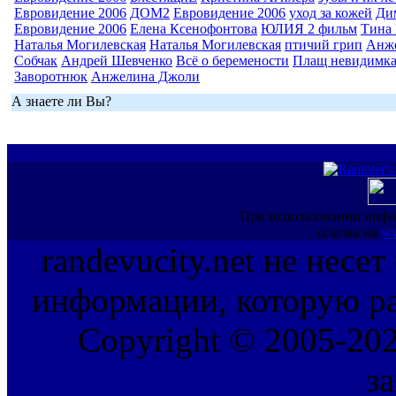
Евровидение 2006
ДОМ2
Евровидение 2006
уход за кожей
Ди
Евровидение 2006
Елена Ксенофонтова
ЮЛИЯ 2 фильм
Тина 
Наталья Могилевская
Наталья Могилевская
птичий грип
Анж
Собчак
Андрей Шевченко
Всё о беремености
Плащ невидимк
Заворотнюк
Анжелина Джоли
А знаете ли Вы?
При использовании инфо
ссылка на
ww
randevucity.net не несе
информации, которую ра
Copyright © 2005-202
з