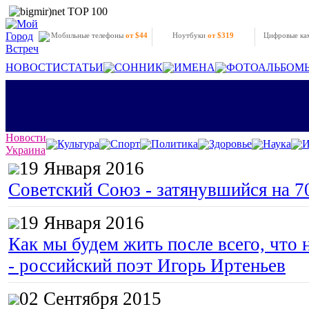
Мобильные телефоны
от $44
Ноутбуки
от $319
Цифровые к
НОВОСТИ
СТАТЬИ
СОННИК
ИМЕНА
ФОТОАЛЬБОМ
Новости
Культура
Спорт
Политика
Здоровье
Наука
И
Украина
19 Января 2016
Советский Союз - затянувшийся на 7
19 Января 2016
Как мы будем жить после всего, что 
- российский поэт Игорь Иртеньев
02 Сентября 2015