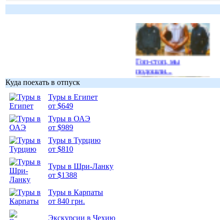
Гоп-стоп, мы
подошли...
Куда поехать в отпуск
Туры в Египет
от $649
Туры в ОАЭ
Подборка
от $989
фотопозитива 1
Туры в Турцию
от $810
Туры в Шри-Ланку
от $1388
Туры в Карпаты
Подборка
от 840 грн.
фотопозитива 2
Экскурсии в Чехию