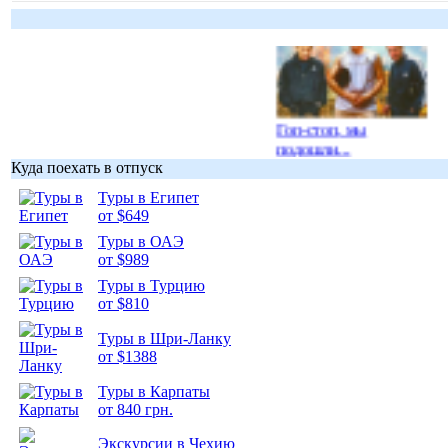
Гоп-стоп, мы
подошли...
Куда поехать в отпуск
Туры в Египет
от $649
Туры в ОАЭ
от $989
Подборка
фотопозитива 1
Туры в Турцию
от $810
Туры в Шри-Ланку
от $1388
Туры в Карпаты
Подборка
от 840 грн.
фотопозитива 2
Экскурсии в Чехию