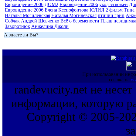
Евровидение 2006
ДОМ2
Евровидение 2006
уход за кожей
Ди
Евровидение 2006
Елена Ксенофонтова
ЮЛИЯ 2 фильм
Тина 
Наталья Могилевская
Наталья Могилевская
птичий грип
Анж
Собчак
Андрей Шевченко
Всё о беремености
Плащ невидимк
Заворотнюк
Анжелина Джоли
А знаете ли Вы?
При использовании инфо
ссылка на
ww
randevucity.net не несе
информации, которую ра
Copyright © 2005-202
з