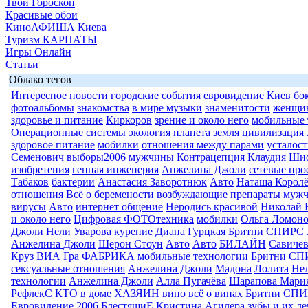
Твой Гороскоп
Красивые обои
КиноАФИША Киева
Туризм КАРПАТЫ
Игры Онлайн
Статьи
Облако тегов
Интересное
новости
городские события
евровидение Киев
бо
фотоальбомы
знакомства
в мире музыки
знаменитости
женщи
здоровье и питание
Киркоров
зрение и около него
мобильные 
Операционные системы
экология
планета земля цивилизация
здоровое питание
мобилки
отношения между парами
усталост
Семенович
выборы2006
мужчины
Контрацепция
Клаудия Ши
изобретения
генная инженерия
Анжелина Джоли
сетевые про
Табаков
бактерии
Анастасия Заворотнюк
Авто
Наташа Королё
отношения
Всё о беремености
возбуждающие препараты
муж
вирусы
Авто
интернет общение
Неродись красивой
Николай 
и около него
Цифровая ФОТОтехника
мобилки
Ольга Ломоно
Джоли
Нели Уварова
курение
Диана Гурцкая
Бритни СПИРС
Анжелина Джоли
Шерон Стоун
Авто
Авто
БИЛАЙН
Савиче
Круз
ВИА Гра
ФАБРИКА
мобильные технологии
Бритни СП
сексуальные отношения
Анжелина Джоли
Мадона
Лолита
Нел
технологии
Анжелина Джоли
Алла Пугачёва
Шарапова Мари
РефлекС
КТО в доме ХАЗЯИН
вино всё о винах
Бритни СП
Евровидение 2006
БлестящиЕ
Кристина Агилера
зубы и их л