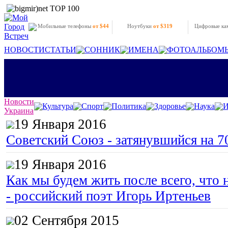
Мобильные телефоны
от $44
Ноутбуки
от $319
Цифровые к
НОВОСТИ
СТАТЬИ
СОННИК
ИМЕНА
ФОТОАЛЬБОМ
Новости
Культура
Спорт
Политика
Здоровье
Наука
И
Украина
19 Января 2016
Советский Союз - затянувшийся на 7
19 Января 2016
Как мы будем жить после всего, что 
- российский поэт Игорь Иртеньев
02 Сентября 2015