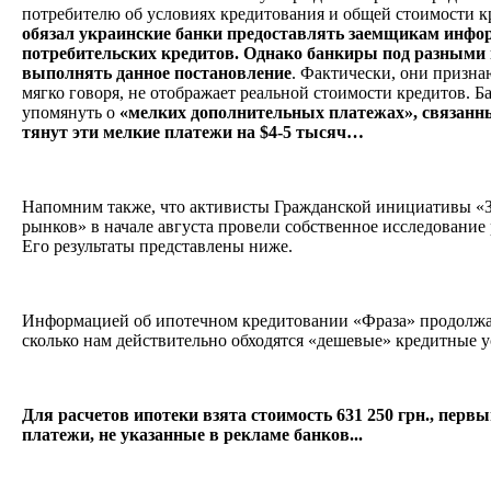
потребителю об условиях кредитования и общей стоимости к
обязал украинские банки предоставлять заемщикам инфо
потребительских кредитов. Однако банкиры под разными 
выполнять данное постановление
. Фактически, они признаю
мягко говоря, не отображает реальной стоимости кредитов. Б
упомянуть о
«мелких дополнительных платежах», связанны
тянут эти мелкие платежи на $4-5 тысяч…
Напомним также, что активисты Гражданской инициативы «З
рынков» в начале августа провели собственное исследование
Его результаты представлены ниже.
Информацией об ипотечном кредитовании «Фраза» продолжае
сколько нам действительно обходятся «дешевые» кредитные 
Для расчетов ипотеки взята стоимость 631 250 грн., перв
платежи, не указанные в рекламе банков...