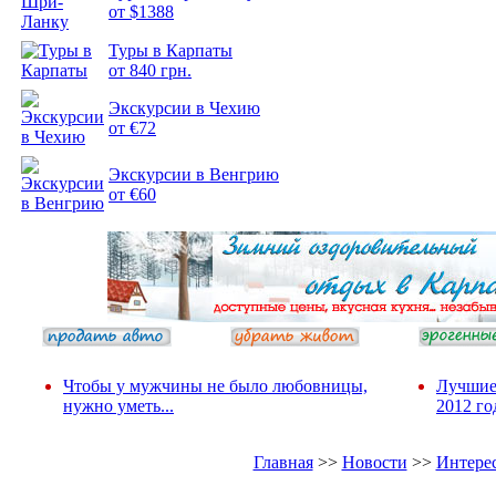
от $1388
Подборка
Туры в Карпаты
фотопозитива 2
от 840 грн.
Экскурсии в Чехию
от €72
Экскурсии в Венгрию
от €60
Чтобы у мужчины не было любовницы,
Лучшие
нужно уметь...
2012 го
Главная
>>
Новости
>>
Интере