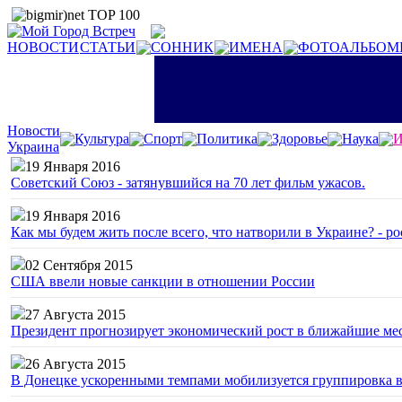
НОВОСТИ
СТАТЬИ
СОННИК
ИМЕНА
ФОТОАЛЬБОМ
Новости
Культура
Спорт
Политика
Здоровье
Наука
И
Украина
19 Января 2016
Советский Союз - затянувшийся на 70 лет фильм ужасов.
19 Января 2016
Как мы будем жить после всего, что натворили в Украине? - р
02 Сентября 2015
США ввели новые санкции в отношении России
27 Августа 2015
Президент прогнозирует экономический рост в ближайшие ме
26 Августа 2015
В Донецке ускоренными темпами мобилизуется группировка 