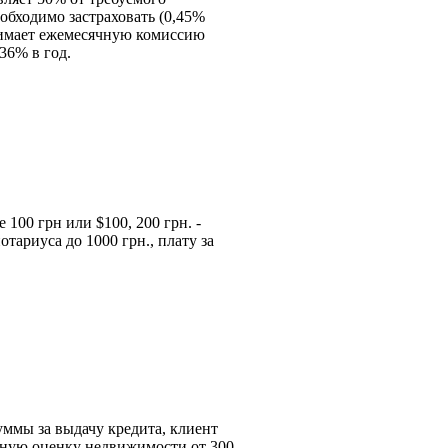
обходимо застраховать (0,45%
нимает ежемесячную комиссию
,36% в год.
100 грн или $100, 200 грн. -
тариуса до 1000 грн., плату за
суммы за выдачу кредита, клиент
ртную оценку недвижимости от 300