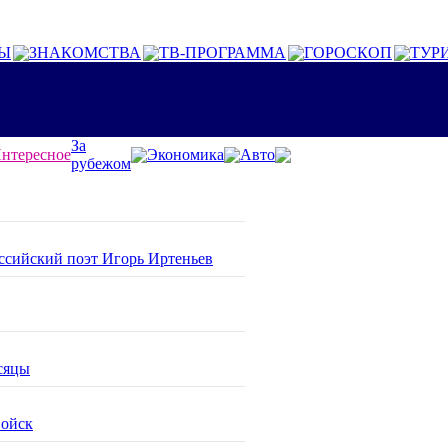
Ы
ЗНАКОМСТВА
ТВ-ПРОГРАММА
ГОРОСКОП
ТУР
За
нтересное
Экономика
Авто
рубежом
оссийский поэт Игорь Иртеньев
сяцы
войск