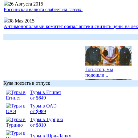
26 Августа 2015
Российская валюта слабеет на глазах.
08 Мая 2015
Антимонопольный комитет обязал аптеки снизить цены на лек
Гоп-стоп, мы
подошли...
Куда поехать в отпуск
Туры в Египет
от $649
Туры в ОАЭ
Подборка
от $989
фотопозитива 1
Туры в Турцию
от $810
Туры в Шри-Ланку