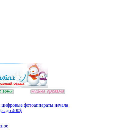
 цифровые фотоаппараты начала
да: до 400$
сное