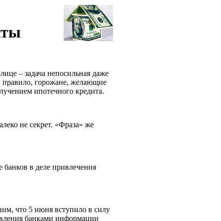
кты
лице – задача непосильная даже
ак правило, горожане, желающие
олучением ипотечного кредита.
леко не секрет. «Фраза» же
 банков в деле привлечения
ним, что 5 июня вступило в силу
авления банками информации