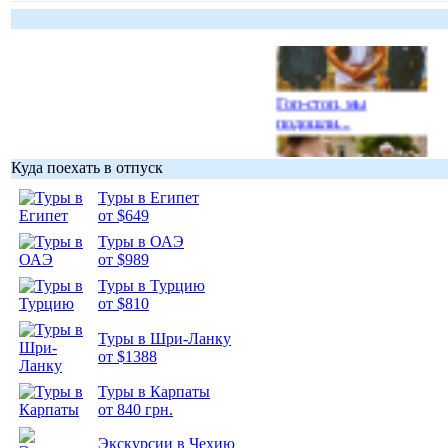
Гоп-стоп, мы
подошли...
Куда поехать в отпуск
Туры в Египет
от $649
Подборка
Туры в ОАЭ
фотопозитива 1
от $989
Туры в Турцию
от $810
Туры в Шри-Ланку
от $1388
Подборка
фотопозитива 2
Туры в Карпаты
от 840 грн.
Экскурсии в Чехию