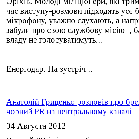
Оріхів. Молоді міліціонери, які три
час виступу-розмови підходять усе 
мікрофону, уважно слухають, а напри
забули про свою службову місію і, б
владу не голосуватимуть...
Енергодар. На зустріч...
Анатолій Гриценко розповів про бре
чорний PR на центральному каналі
04 Августа 2012