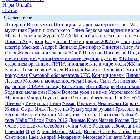
Игры Онлайн
Статьи
Облако тегов
Интернет
Все о мухах
Потенция
Гагарин
матерные слова
Wash
мужчинах
Грипп и около него
Елена Беркова
выпадение воло
Маша Распутина
Журнал MAXIM и всё что в нем
Снег и все 
Памела Андерсон
Владислав Галкин
новый 2007 год
Танци со
шахтёр
Маскаев
Андрей Данилко
Дженифер Энистон
Алсу
Ан
Смех
Животные и их защита
Юрий Шатунов
Пресняков Подо
и всё о ней
интуиция
бельё нижнее
гадания
кумиры
ФЕНшуй
старением организма
ЛУНА инопланетяне
в мире моды
ЖК п
Защита
Тимошенко
Валуев Николай
Варикоз
Луценко
Путин
вокруг чая
Световой обогреватель UFO
Кондиционеры
Плюще
Лазарев
Молоко и молокопродукты
Николь Смит
Антипенко+
фараонов
СЛАВА певица
Косметика
Ирэн Ферари
Ирина Бил
Родинки меланомы
Крым
Волосы уход за ними
Укртелеком
Su
Мэрилин Монро
Toyota
Настя Осипова блестящие
Fiat
Хокей
Шеколад
Иванушки
Пиво
Nissan
Гороскоп
Чемпионат Европы
Жизни
Сыры
Илья Лагутенко
Руки уход за руками
Грязевые в
Бессон
Никулин Вицин Моргунов
Татьяна Овсиенко
Nokia
Ал
тела
Майк Тайсон
Евро-2012
Динамо Киев
Чагаев Руслан
Под
Федор Бондарчук
Серебро группа
Volvo
Раковые заболевания
Chevrolet
Opel
Арина Махова
Mazda
Beeline
Сати Казанова
Не
Светикова
Lada
Андрей Макаревич
Mercedes
Mini auto
Mini au