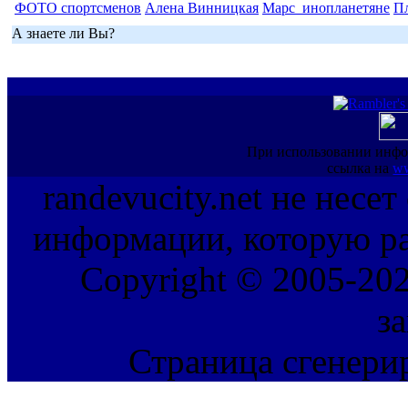
ФОТО спортсменов
Алена Винницкая
Марс_инопланетяне
П
А знаете ли Вы?
При использовании инфо
ссылка на
ww
randevucity.net не несе
информации, которую ра
Copyright © 2005-202
з
Страница сгенерир