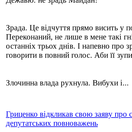
Зрада. Це відчуття прямо висить у по
Переконаний, не лише в мене такі гн
останніх трьох днів. І напевно про з
говорити в повний голос. Аби її зуп
Злочинна влада рухнула. Вибухи і...
Гриценко відкликав свою заяву про 
депутатських повноважень