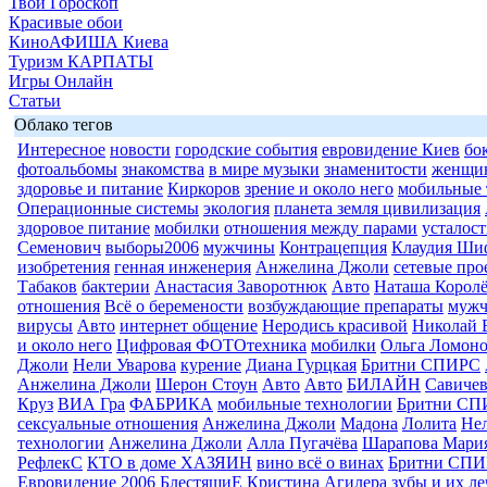
Твой Гороскоп
Красивые обои
КиноАФИША Киева
Туризм КАРПАТЫ
Игры Онлайн
Статьи
Облако тегов
Интересное
новости
городские события
евровидение Киев
бо
фотоальбомы
знакомства
в мире музыки
знаменитости
женщи
здоровье и питание
Киркоров
зрение и около него
мобильные 
Операционные системы
экология
планета земля цивилизация
здоровое питание
мобилки
отношения между парами
усталост
Семенович
выборы2006
мужчины
Контрацепция
Клаудия Ши
изобретения
генная инженерия
Анжелина Джоли
сетевые про
Табаков
бактерии
Анастасия Заворотнюк
Авто
Наташа Королё
отношения
Всё о беремености
возбуждающие препараты
муж
вирусы
Авто
интернет общение
Неродись красивой
Николай 
и около него
Цифровая ФОТОтехника
мобилки
Ольга Ломоно
Джоли
Нели Уварова
курение
Диана Гурцкая
Бритни СПИРС
Анжелина Джоли
Шерон Стоун
Авто
Авто
БИЛАЙН
Савиче
Круз
ВИА Гра
ФАБРИКА
мобильные технологии
Бритни СП
сексуальные отношения
Анжелина Джоли
Мадона
Лолита
Нел
технологии
Анжелина Джоли
Алла Пугачёва
Шарапова Мари
РефлекС
КТО в доме ХАЗЯИН
вино всё о винах
Бритни СП
Евровидение 2006
БлестящиЕ
Кристина Агилера
зубы и их л