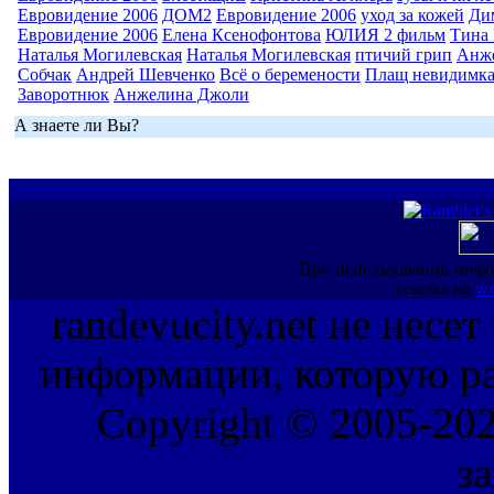
Евровидение 2006
ДОМ2
Евровидение 2006
уход за кожей
Ди
Евровидение 2006
Елена Ксенофонтова
ЮЛИЯ 2 фильм
Тина 
Наталья Могилевская
Наталья Могилевская
птичий грип
Анж
Собчак
Андрей Шевченко
Всё о беремености
Плащ невидимк
Заворотнюк
Анжелина Джоли
А знаете ли Вы?
При использовании инфо
ссылка на
ww
randevucity.net не несе
информации, которую ра
Copyright © 2005-202
з