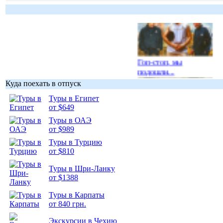
Гоп-стоп, мы
подошли...
Куда поехать в отпуск
Туры в Египет
от $649
Туры в ОАЭ
Подборка
от $989
фотопозитива 1
Туры в Турцию
от $810
Туры в Шри-Ланку
от $1388
Туры в Карпаты
Подборка
от 840 грн.
фотопозитива 2
Экскурсии в Чехию