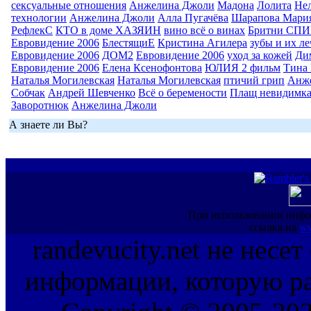
сексуальные отношения
Анжелина Джоли
Мадона
Лолита
Нел
технологии
Анжелина Джоли
Алла Пугачёва
Шарапова Мари
РефлекС
КТО в доме ХАЗЯИН
вино всё о винах
Бритни СП
Евровидение 2006
БлестящиЕ
Кристина Агилера
зубы и их л
Евровидение 2006
ДОМ2
Евровидение 2006
уход за кожей
Ди
Евровидение 2006
Елена Ксенофонтова
ЮЛИЯ 2 фильм
Тина 
Наталья Могилевская
Наталья Могилевская
птичий грип
Анж
Собчак
Андрей Шевченко
Всё о беремености
Плащ невидимк
Заворотнюк
Анжелина Джоли
А знаете ли Вы?
При использовании инфо
ссылка на
ww
randevucity.net не несе
информации, которую ра