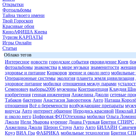
Открытки
Фотоальбомы
Тайна твоего имени
Твой Гороскоп
Красивые обои
КиноАФИША Киева
Туризм КАРПАТЫ
Игры Онлайн
Статьи
Облако тегов
Интересное
новости
городские события
евровидение Киев
бо
фотоальбомы
знакомства
в мире музыки
знаменитости
женщи
здоровье и питание
Киркоров
зрение и около него
мобильные 
Операционные системы
экология
планета земля цивилизация
здоровое питание
мобилки
отношения между парами
усталост
Семенович
выборы2006
мужчины
Контрацепция
Клаудия Ши
изобретения
генная инженерия
Анжелина Джоли
сетевые про
Табаков
бактерии
Анастасия Заворотнюк
Авто
Наташа Королё
отношения
Всё о беремености
возбуждающие препараты
муж
вирусы
Авто
интернет общение
Неродись красивой
Николай 
и около него
Цифровая ФОТОтехника
мобилки
Ольга Ломоно
Джоли
Нели Уварова
курение
Диана Гурцкая
Бритни СПИРС
Анжелина Джоли
Шерон Стоун
Авто
Авто
БИЛАЙН
Савиче
Круз
ВИА Гра
ФАБРИКА
мобильные технологии
Бритни СП