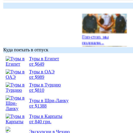
Гоп-стоп, мы
подошли...
Куда поехать в отпуск
Туры в Египет
от $649
Туры в ОАЭ
Подборка
от $989
фотопозитива 1
Туры в Турцию
от $810
Туры в Шри-Ланку
от $1388
Туры в Карпаты
Подборка
от 840 грн.
фотопозитива 2
Экскурсии в Чехию