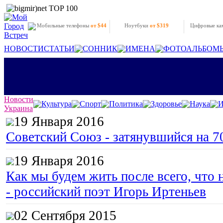
Мобильные телефоны
от $44
Ноутбуки
от $319
Цифровые к
НОВОСТИ
СТАТЬИ
СОННИК
ИМЕНА
ФОТОАЛЬБОМ
Новости
Культура
Спорт
Политика
Здоровье
Наука
И
Украина
19 Января 2016
Советский Союз - затянувшийся на 7
19 Января 2016
Как мы будем жить после всего, что 
- российский поэт Игорь Иртеньев
02 Сентября 2015