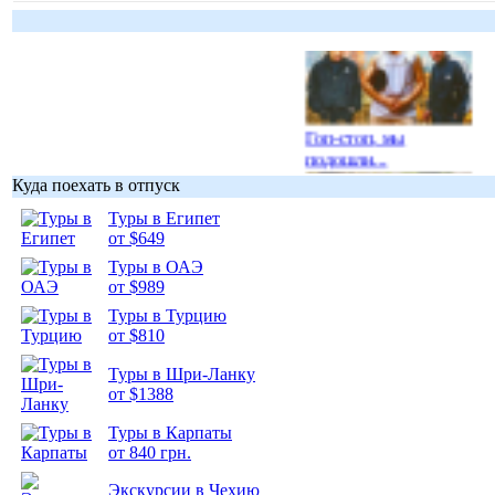
Гоп-стоп, мы
подошли...
Куда поехать в отпуск
Туры в Египет
от $649
Туры в ОАЭ
Подборка
от $989
фотопозитива 1
Туры в Турцию
от $810
Туры в Шри-Ланку
от $1388
Туры в Карпаты
Подборка
от 840 грн.
фотопозитива 2
Экскурсии в Чехию