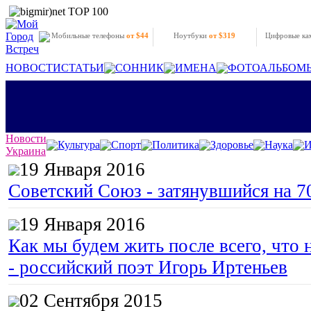
Мобильные телефоны
от $44
Ноутбуки
от $319
Цифровые к
НОВОСТИ
СТАТЬИ
СОННИК
ИМЕНА
ФОТОАЛЬБОМ
Новости
Культура
Спорт
Политика
Здоровье
Наука
И
Украина
19 Января 2016
Советский Союз - затянувшийся на 7
19 Января 2016
Как мы будем жить после всего, что 
- российский поэт Игорь Иртеньев
02 Сентября 2015