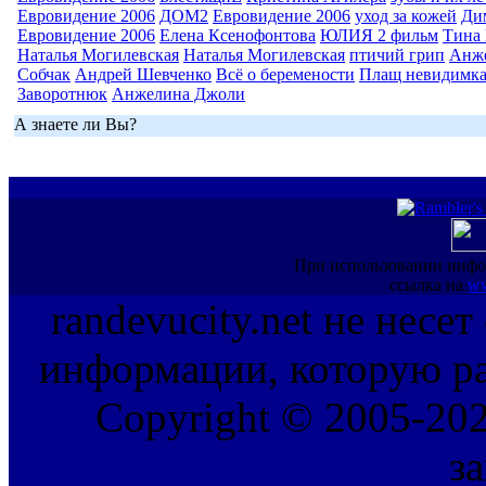
Евровидение 2006
ДОМ2
Евровидение 2006
уход за кожей
Ди
Евровидение 2006
Елена Ксенофонтова
ЮЛИЯ 2 фильм
Тина 
Наталья Могилевская
Наталья Могилевская
птичий грип
Анж
Собчак
Андрей Шевченко
Всё о беремености
Плащ невидимк
Заворотнюк
Анжелина Джоли
А знаете ли Вы?
При использовании инфо
ссылка на
ww
randevucity.net не несе
информации, которую ра
Copyright © 2005-202
з