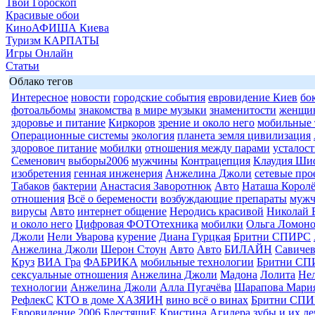
Твой Гороскоп
Красивые обои
КиноАФИША Киева
Туризм КАРПАТЫ
Игры Онлайн
Статьи
Облако тегов
Интересное
новости
городские события
евровидение Киев
бо
фотоальбомы
знакомства
в мире музыки
знаменитости
женщи
здоровье и питание
Киркоров
зрение и около него
мобильные 
Операционные системы
экология
планета земля цивилизация
здоровое питание
мобилки
отношения между парами
усталост
Семенович
выборы2006
мужчины
Контрацепция
Клаудия Ши
изобретения
генная инженерия
Анжелина Джоли
сетевые про
Табаков
бактерии
Анастасия Заворотнюк
Авто
Наташа Королё
отношения
Всё о беремености
возбуждающие препараты
муж
вирусы
Авто
интернет общение
Неродись красивой
Николай 
и около него
Цифровая ФОТОтехника
мобилки
Ольга Ломоно
Джоли
Нели Уварова
курение
Диана Гурцкая
Бритни СПИРС
Анжелина Джоли
Шерон Стоун
Авто
Авто
БИЛАЙН
Савиче
Круз
ВИА Гра
ФАБРИКА
мобильные технологии
Бритни СП
сексуальные отношения
Анжелина Джоли
Мадона
Лолита
Нел
технологии
Анжелина Джоли
Алла Пугачёва
Шарапова Мари
РефлекС
КТО в доме ХАЗЯИН
вино всё о винах
Бритни СП
Евровидение 2006
БлестящиЕ
Кристина Агилера
зубы и их л