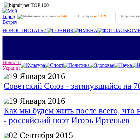
Мобильные телефоны
от $44
Ноутбуки
от $319
Цифровые к
НОВОСТИ
СТАТЬИ
СОННИК
ИМЕНА
ФОТОАЛЬБОМ
Новости
Культура
Спорт
Политика
Здоровье
Наука
И
Украина
19 Января 2016
Советский Союз - затянувшийся на 7
19 Января 2016
Как мы будем жить после всего, что 
- российский поэт Игорь Иртеньев
02 Сентября 2015