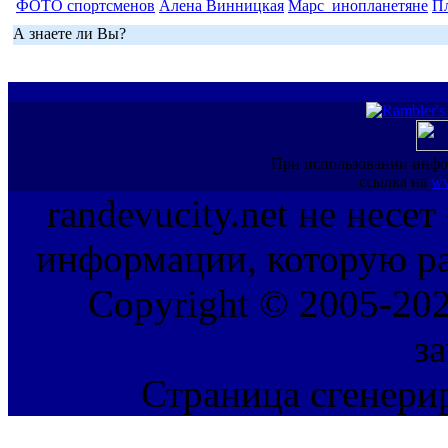
ФОТО спортсменов
Алена Винницкая
Марс_инопланетяне
П
А знаете ли Вы?
При использовании инфо
ссылка на
ww
randevucity.net не несе
информации, которую ра
Copyright © 2005-202
з
Страница сгенерир