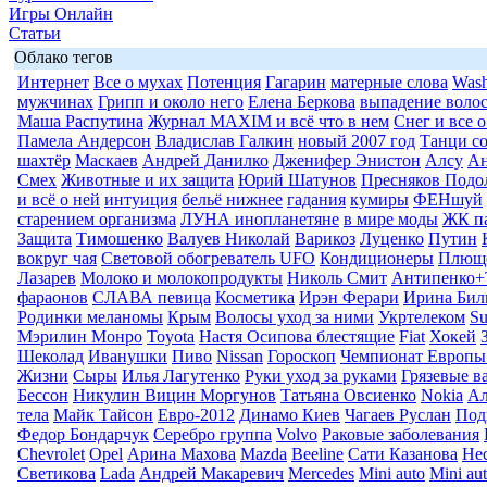
Игры Онлайн
Статьи
Облако тегов
Интернет
Все о мухах
Потенция
Гагарин
матерные слова
Wash
мужчинах
Грипп и около него
Елена Беркова
выпадение воло
Маша Распутина
Журнал MAXIM и всё что в нем
Снег и все 
Памела Андерсон
Владислав Галкин
новый 2007 год
Танци со
шахтёр
Маскаев
Андрей Данилко
Дженифер Энистон
Алсу
Ан
Смех
Животные и их защита
Юрий Шатунов
Пресняков Подо
и всё о ней
интуиция
бельё нижнее
гадания
кумиры
ФЕНшуй
старением организма
ЛУНА инопланетяне
в мире моды
ЖК п
Защита
Тимошенко
Валуев Николай
Варикоз
Луценко
Путин
вокруг чая
Световой обогреватель UFO
Кондиционеры
Плюще
Лазарев
Молоко и молокопродукты
Николь Смит
Антипенко+
фараонов
СЛАВА певица
Косметика
Ирэн Ферари
Ирина Бил
Родинки меланомы
Крым
Волосы уход за ними
Укртелеком
Su
Мэрилин Монро
Toyota
Настя Осипова блестящие
Fiat
Хокей
Шеколад
Иванушки
Пиво
Nissan
Гороскоп
Чемпионат Европы
Жизни
Сыры
Илья Лагутенко
Руки уход за руками
Грязевые в
Бессон
Никулин Вицин Моргунов
Татьяна Овсиенко
Nokia
Ал
тела
Майк Тайсон
Евро-2012
Динамо Киев
Чагаев Руслан
Под
Федор Бондарчук
Серебро группа
Volvo
Раковые заболевания
Chevrolet
Opel
Арина Махова
Mazda
Beeline
Сати Казанова
Не
Светикова
Lada
Андрей Макаревич
Mercedes
Mini auto
Mini au