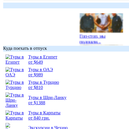
Гоп-стоп, мы
подошли...
Куда поехать в отпуск
Туры в Египет
от $649
Туры в ОАЭ
Подборка
от $989
фотопозитива 1
Туры в Турцию
от $810
Туры в Шри-Ланку
от $1388
Туры в Карпаты
Подборка
от 840 грн.
фотопозитива 2
Экскурсии в Чехию