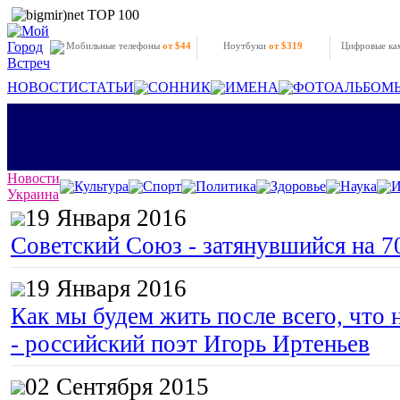
Мобильные телефоны
от $44
Ноутбуки
от $319
Цифровые к
НОВОСТИ
СТАТЬИ
СОННИК
ИМЕНА
ФОТОАЛЬБОМ
Новости
Культура
Спорт
Политика
Здоровье
Наука
И
Украина
19 Января 2016
Советский Союз - затянувшийся на 7
19 Января 2016
Как мы будем жить после всего, что 
- российский поэт Игорь Иртеньев
02 Сентября 2015