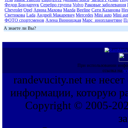
Федор Бондарчук
Серебро группа
Volvo
Раковые заболевания
Chevrolet
Opel
Арина Махова
Mazda
Beeline
Сати Казанова
Не
Светикова
Lada
Андрей Макаревич
Mercedes
Mini auto
Mini au
ФОТО спортсменов
Алена Винницкая
Марс_инопланетяне
П
А знаете ли Вы?
При использовании инфо
ссылка на
ww
randevucity.net не несе
информации, которую ра
Copyright © 2005-202
з