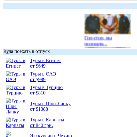
Гоп-стоп, мы
подошли...
Куда поехать в отпуск
Туры в Египет
от $649
Туры в ОАЭ
Подборка
от $989
фотопозитива 1
Туры в Турцию
от $810
Туры в Шри-Ланку
от $1388
Туры в Карпаты
Подборка
от 840 грн.
фотопозитива 2
Экскурсии в Чехию