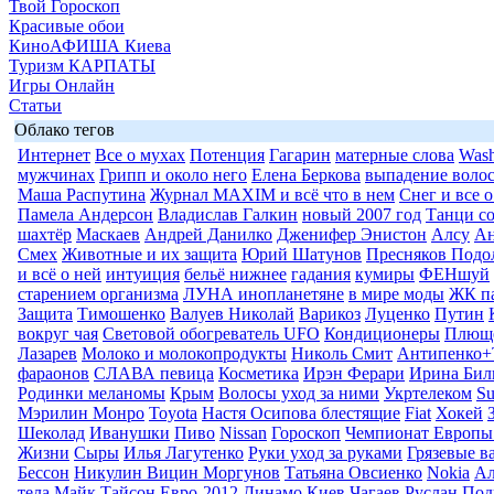
Твой Гороскоп
Красивые обои
КиноАФИША Киева
Туризм КАРПАТЫ
Игры Онлайн
Статьи
Облако тегов
Интернет
Все о мухах
Потенция
Гагарин
матерные слова
Wash
мужчинах
Грипп и около него
Елена Беркова
выпадение воло
Маша Распутина
Журнал MAXIM и всё что в нем
Снег и все 
Памела Андерсон
Владислав Галкин
новый 2007 год
Танци со
шахтёр
Маскаев
Андрей Данилко
Дженифер Энистон
Алсу
Ан
Смех
Животные и их защита
Юрий Шатунов
Пресняков Подо
и всё о ней
интуиция
бельё нижнее
гадания
кумиры
ФЕНшуй
старением организма
ЛУНА инопланетяне
в мире моды
ЖК п
Защита
Тимошенко
Валуев Николай
Варикоз
Луценко
Путин
вокруг чая
Световой обогреватель UFO
Кондиционеры
Плюще
Лазарев
Молоко и молокопродукты
Николь Смит
Антипенко+
фараонов
СЛАВА певица
Косметика
Ирэн Ферари
Ирина Бил
Родинки меланомы
Крым
Волосы уход за ними
Укртелеком
Su
Мэрилин Монро
Toyota
Настя Осипова блестящие
Fiat
Хокей
Шеколад
Иванушки
Пиво
Nissan
Гороскоп
Чемпионат Европы
Жизни
Сыры
Илья Лагутенко
Руки уход за руками
Грязевые в
Бессон
Никулин Вицин Моргунов
Татьяна Овсиенко
Nokia
Ал
тела
Майк Тайсон
Евро-2012
Динамо Киев
Чагаев Руслан
Под