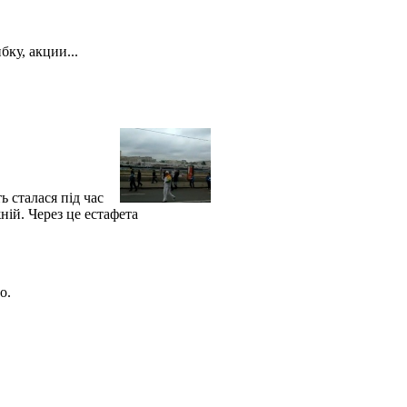
бку, акции...
ь сталася під час
ій. Через це естафета
го.