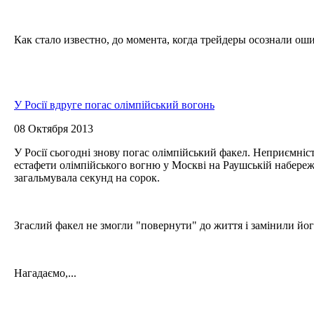
Как стало известно, до момента, когда трейдеры осознали оши
У Росії вдруге погас олімпійський вогонь
08 Октября 2013
У Росії сьогодні знову погас олімпійський факел. Неприємніст
естафети олімпійського вогню у Москві на Раушській набережн
загальмувала секунд на сорок.
Згаслий факел не змогли "повернути" до життя і замінили йо
Нагадаємо,...