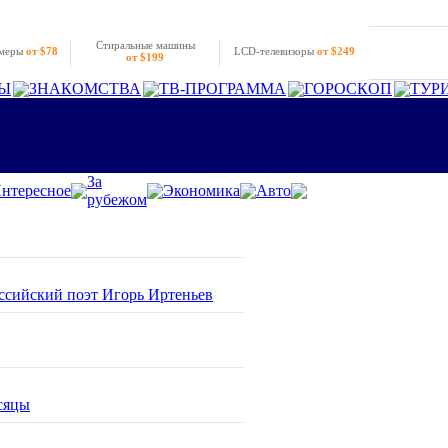
Стиральные машины
амеры
от $78
LCD-телевизоры
от $249
от $199
Ы
ЗНАКОМСТВА
ТВ-ПРОГРАММА
ГОРОСКОП
ТУР
За
нтересное
Экономика
Авто
рубежом
оссийский поэт Игорь Иртеньев
сяцы