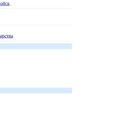
войск
арства