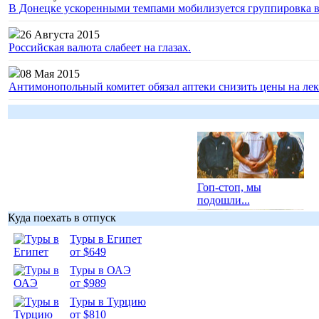
В Донецке ускоренными темпами мобилизуется группировка 
26 Августа 2015
Российская валюта слабеет на глазах.
08 Мая 2015
Антимонопольный комитет обязал аптеки снизить цены на лек
Гоп-стоп, мы
подошли...
Куда поехать в отпуск
Туры в Египет
от $649
Туры в ОАЭ
Подборка
от $989
фотопозитива 1
Туры в Турцию
от $810