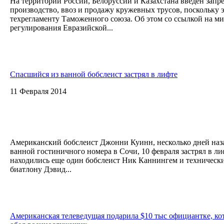
На территории России, Белоруссии и Казахстана введен запре
производство, ввоз и продажу кружевных трусов, поскольку э
техрегламенту Таможенного союза. Об этом со ссылкой на м
регулирования Евразийской...
Спасшийся из ванной бобслеист застрял в лифте
11 Февраля 2014
Американский бобслеист Джонни Куинн, несколько дней наз
ванной гостиничного номера в Сочи, 10 февраля застрял в ли
находились еще один бобслеист Ник Каннингем и техничес
биатлону Дэвид...
Американская телеведущая подарила $10 тыс официантке, ко