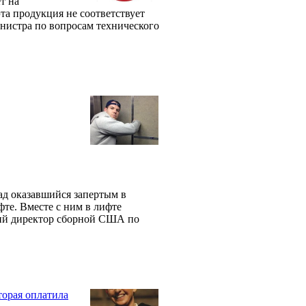
т на
та продукция не соответствует
инистра по вопросам технического
ад оказавшийся запертым в
фте. Вместе с ним в лифте
кий директор сборной США по
торая оплатила