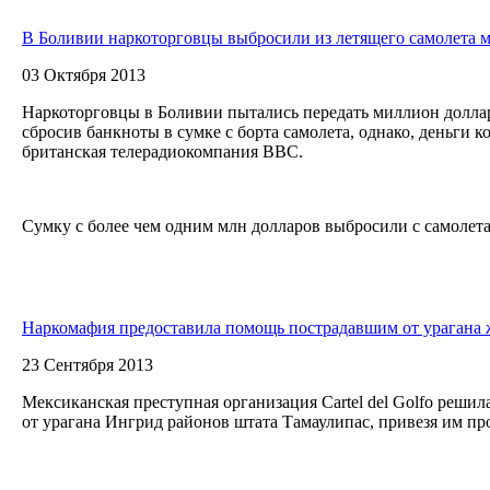
В Боливии наркоторговцы выбросили из летящего самолета 
03 Октября 2013
Наркоторговцы в Боливии пытались передать миллион долла
сбросив банкноты в сумке с борта самолета, однако, деньги 
британская телерадиокомпания ВВС.
Cумку с более чем одним млн долларов выбросили с самолета,
Наркомафия предоставила помощь пострадавшим от урагана
23 Сентября 2013
Мексиканская преступная организация Cartel del Golfo реши
от урагана Ингрид районов штата Тамаулипас, привезя им п