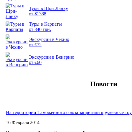
Туры в Шри-Ланку
от $1388
Туры в Карпаты
Подборка
от 840 грн.
фотопозитива 2
Экскурсии в Чехию
от €72
Экскурсии в Венгрию
от €60
Новости
На территории Таможенного союза запретили кружевные тр
16 Февраля 2014