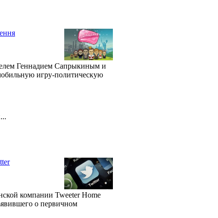
ення
телем Геннадием Сапрыкиным и
 мобильную игру-политическую
..
ter
онской компании Tweeter Home
 объявившего о первичном