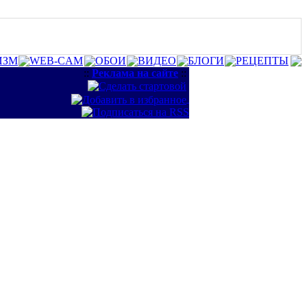
ИЗМ
WEB-CAM
ОБОИ
ВИДЕО
БЛОГИ
РЕЦЕПТЫ
::
Реклама на сайте
::