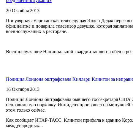
обед военнослужащих
20 Октября 2013
Популярная американская телеведущая Эллен Дедженерес вып
официантке и подарила телевизор девушке, которая заплатила
военнослужащих в ресторане.
Военнослужащие Национальной гвардии зашли на обед в рест
Полиция Лондона оштрафовала Хиллари Клинтон за неправ
16 Октября 2013
Полиция Лондона оштрафовала бывшего госсекретаря США 
неправильную парковку. Инцидент произошел на минувшей не
этом только сейчас.
Как сообщает ИТАР-ТАСС, Клинтон прибыла к зданию Корол
международных...