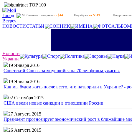
Мобильные телефоны
от $44
Ноутбуки
от $319
Цифровые к
НОВОСТИ
СТАТЬИ
СОННИК
ИМЕНА
ФОТОАЛЬБОМ
Новости
Культура
Спорт
Политика
Здоровье
Наука
И
Украина
19 Января 2016
Советский Союз - затянувшийся на 70 лет фильм ужасов.
19 Января 2016
Как мы будем жить после всего, что натворили в Украине? - р
02 Сентября 2015
США ввели новые санкции в отношении России
27 Августа 2015
Президент прогнозирует экономический рост в ближайшие ме
26 Августа 2015