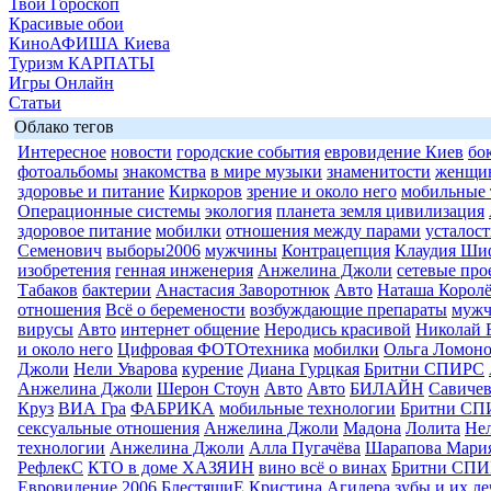
Твой Гороскоп
Красивые обои
КиноАФИША Киева
Туризм КАРПАТЫ
Игры Онлайн
Статьи
Облако тегов
Интересное
новости
городские события
евровидение Киев
бо
фотоальбомы
знакомства
в мире музыки
знаменитости
женщи
здоровье и питание
Киркоров
зрение и около него
мобильные 
Операционные системы
экология
планета земля цивилизация
здоровое питание
мобилки
отношения между парами
усталост
Семенович
выборы2006
мужчины
Контрацепция
Клаудия Ши
изобретения
генная инженерия
Анжелина Джоли
сетевые про
Табаков
бактерии
Анастасия Заворотнюк
Авто
Наташа Королё
отношения
Всё о беремености
возбуждающие препараты
муж
вирусы
Авто
интернет общение
Неродись красивой
Николай 
и около него
Цифровая ФОТОтехника
мобилки
Ольга Ломоно
Джоли
Нели Уварова
курение
Диана Гурцкая
Бритни СПИРС
Анжелина Джоли
Шерон Стоун
Авто
Авто
БИЛАЙН
Савиче
Круз
ВИА Гра
ФАБРИКА
мобильные технологии
Бритни СП
сексуальные отношения
Анжелина Джоли
Мадона
Лолита
Нел
технологии
Анжелина Джоли
Алла Пугачёва
Шарапова Мари
РефлекС
КТО в доме ХАЗЯИН
вино всё о винах
Бритни СП
Евровидение 2006
БлестящиЕ
Кристина Агилера
зубы и их л