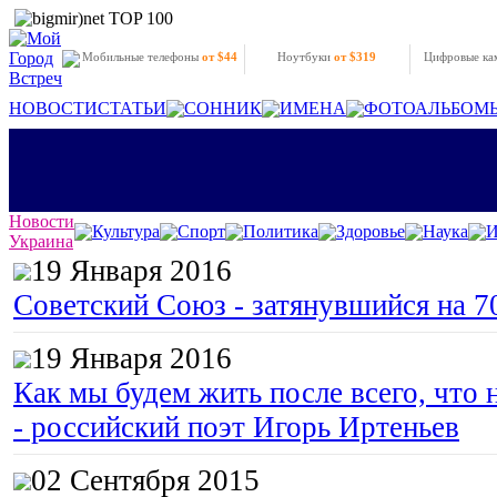
Мобильные телефоны
от $44
Ноутбуки
от $319
Цифровые к
НОВОСТИ
СТАТЬИ
СОННИК
ИМЕНА
ФОТОАЛЬБОМ
Новости
Культура
Спорт
Политика
Здоровье
Наука
И
Украина
19 Января 2016
Советский Союз - затянувшийся на 7
19 Января 2016
Как мы будем жить после всего, что 
- российский поэт Игорь Иртеньев
02 Сентября 2015