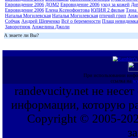
Евровидение 2006
ДОМ2
Евровидение 2006
уход за кожей
Ди
Евровидение 2006
Елена Ксенофонтова
ЮЛИЯ 2 фильм
Тина 
Наталья Могилевская
Наталья Могилевская
птичий грип
Анж
Собчак
Андрей Шевченко
Всё о беремености
Плащ невидимк
Заворотнюк
Анжелина Джоли
А знаете ли Вы?
При использовании инфо
ссылка на
ww
randevucity.net не несе
информации, которую ра
Copyright © 2005-202
з