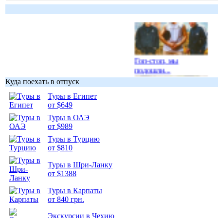
Гоп-стоп, мы
подошли...
Куда поехать в отпуск
Туры в Египет
от $649
Туры в ОАЭ
Подборка
от $989
фотопозитива 1
Туры в Турцию
от $810
Туры в Шри-Ланку
от $1388
Туры в Карпаты
Подборка
от 840 грн.
фотопозитива 2
Экскурсии в Чехию