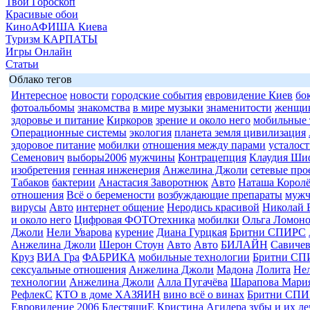
Твой Гороскоп
Красивые обои
КиноАФИША Киева
Туризм КАРПАТЫ
Игры Онлайн
Статьи
Облако тегов
Интересное
новости
городские события
евровидение Киев
бо
фотоальбомы
знакомства
в мире музыки
знаменитости
женщи
здоровье и питание
Киркоров
зрение и около него
мобильные 
Операционные системы
экология
планета земля цивилизация
здоровое питание
мобилки
отношения между парами
усталост
Семенович
выборы2006
мужчины
Контрацепция
Клаудия Ши
изобретения
генная инженерия
Анжелина Джоли
сетевые про
Табаков
бактерии
Анастасия Заворотнюк
Авто
Наташа Королё
отношения
Всё о беремености
возбуждающие препараты
муж
вирусы
Авто
интернет общение
Неродись красивой
Николай 
и около него
Цифровая ФОТОтехника
мобилки
Ольга Ломоно
Джоли
Нели Уварова
курение
Диана Гурцкая
Бритни СПИРС
Анжелина Джоли
Шерон Стоун
Авто
Авто
БИЛАЙН
Савиче
Круз
ВИА Гра
ФАБРИКА
мобильные технологии
Бритни СП
сексуальные отношения
Анжелина Джоли
Мадона
Лолита
Нел
технологии
Анжелина Джоли
Алла Пугачёва
Шарапова Мари
РефлекС
КТО в доме ХАЗЯИН
вино всё о винах
Бритни СП
Евровидение 2006
БлестящиЕ
Кристина Агилера
зубы и их л