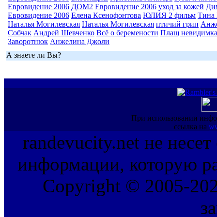
Евровидение 2006
ДОМ2
Евровидение 2006
уход за кожей
Ди
Евровидение 2006
Елена Ксенофонтова
ЮЛИЯ 2 фильм
Тина 
Наталья Могилевская
Наталья Могилевская
птичий грип
Анж
Собчак
Андрей Шевченко
Всё о беремености
Плащ невидимк
Заворотнюк
Анжелина Джоли
А знаете ли Вы?
При использовании инфо
ссылка на
ww
randevucity.net не несе
информации, которую ра
Copyright © 2005-202
з