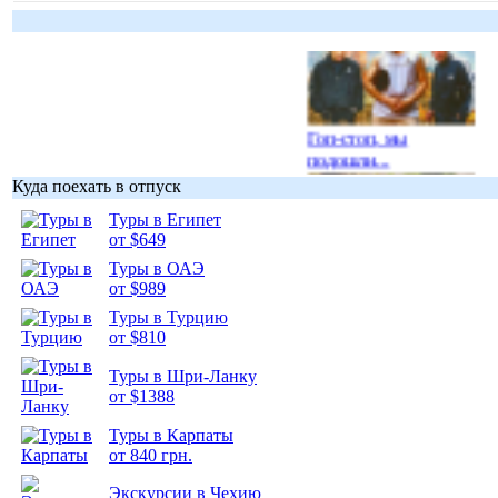
Гоп-стоп, мы
подошли...
Куда поехать в отпуск
Туры в Египет
от $649
Туры в ОАЭ
Подборка
от $989
фотопозитива 1
Туры в Турцию
от $810
Туры в Шри-Ланку
от $1388
Туры в Карпаты
Подборка
от 840 грн.
фотопозитива 2
Экскурсии в Чехию