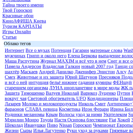
Тайна твоего имени
Твой Гороскоп
Красивые обои
КиноАФИША Киева
Туризм КАРПАТЫ
Игры Онлайн
Статьи
Облако тегов
Интернет
Все о мухах
Потенция
Гагарин
матерные слова
Wash
мужчинах
Грипп и около него
Елена Беркова
выпадение воло
Маша Распутина
Журнал MAXIM и всё что в нем
Снег и все 
Памела Андерсон
Владислав Галкин
новый 2007 год
Танци со
шахтёр
Маскаев
Андрей Данилко
Дженифер Энистон
Алсу
Ан
Смех
Животные и их защита
Юрий Шатунов
Пресняков Подо
и всё о ней
интуиция
бельё нижнее
гадания
кумиры
ФЕНшуй
старением организма
ЛУНА инопланетяне
в мире моды
ЖК п
Защита
Тимошенко
Валуев Николай
Варикоз
Луценко
Путин
вокруг чая
Световой обогреватель UFO
Кондиционеры
Плюще
Лазарев
Молоко и молокопродукты
Николь Смит
Антипенко+
фараонов
СЛАВА певица
Косметика
Ирэн Ферари
Ирина Бил
Родинки меланомы
Крым
Волосы уход за ними
Укртелеком
Su
Мэрилин Монро
Toyota
Настя Осипова блестящие
Fiat
Хокей
Шеколад
Иванушки
Пиво
Nissan
Гороскоп
Чемпионат Европы
Жизни
Сыры
Илья Лагутенко
Руки уход за руками
Грязевые в