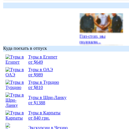
Гоп-стоп, мы
подошли...
Куда поехать в отпуск
Туры в Египет
от $649
Туры в ОАЭ
Подборка
от $989
фотопозитива 1
Туры в Турцию
от $810
Туры в Шри-Ланку
от $1388
Туры в Карпаты
Подборка
от 840 грн.
фотопозитива 2
Экскурсии в Чехию