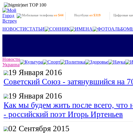
Мобильные телефоны
от $44
Ноутбуки
от $319
Цифровые к
НОВОСТИ
СТАТЬИ
СОННИК
ИМЕНА
ФОТОАЛЬБОМ
Новости
Культура
Спорт
Политика
Здоровье
Наука
И
Украина
19 Января 2016
Советский Союз - затянувшийся на 7
19 Января 2016
Как мы будем жить после всего, что 
- российский поэт Игорь Иртеньев
02 Сентября 2015