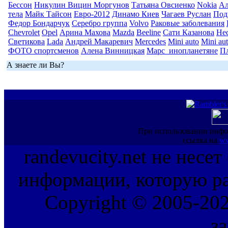
Бессон
Никулин Вицин Моргунов
Татьяна Овсиенко
Nokia
Ал
тела
Майк Тайсон
Евро-2012
Динамо Киев
Чагаев Руслан
Под
Федор Бондарчук
Серебро группа
Volvo
Раковые заболевания
Chevrolet
Opel
Арина Махова
Mazda
Beeline
Сати Казанова
Не
Светикова
Lada
Андрей Макаревич
Mercedes
Mini auto
Mini au
ФОТО спортсменов
Алена Винницкая
Марс_инопланетяне
П
А знаете ли Вы?
При использовании инфо
ссылка на
ww
randevucity.net не несе
информации, которую ра
Copyright © 2005-202
з