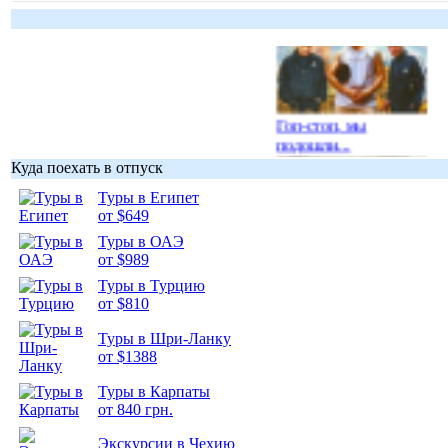
Гоп-стоп, мы
подошли...
Куда поехать в отпуск
Туры в Египет
от $649
Туры в ОАЭ
Подборка
от $989
фотопозитива 1
Туры в Турцию
от $810
Туры в Шри-Ланку
от $1388
Туры в Карпаты
Подборка
от 840 грн.
фотопозитива 2
Экскурсии в Чехию