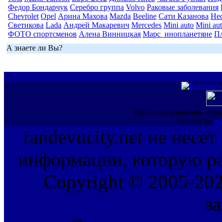
Федор Бондарчук
Серебро группа
Volvo
Раковые заболевания
Chevrolet
Opel
Арина Махова
Mazda
Beeline
Сати Казанова
Не
Светикова
Lada
Андрей Макаревич
Mercedes
Mini auto
Mini au
ФОТО спортсменов
Алена Винницкая
Марс_инопланетяне
П
А знаете ли Вы?
При использовании инфо
ссылка на
ww
randevucity.net не несе
информации, которую ра
Copyright © 2005-202
з