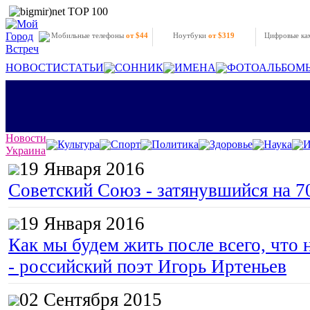
Мобильные телефоны
от $44
Ноутбуки
от $319
Цифровые к
НОВОСТИ
СТАТЬИ
СОННИК
ИМЕНА
ФОТОАЛЬБОМ
Новости
Культура
Спорт
Политика
Здоровье
Наука
И
Украина
19 Января 2016
Советский Союз - затянувшийся на 7
19 Января 2016
Как мы будем жить после всего, что 
- российский поэт Игорь Иртеньев
02 Сентября 2015