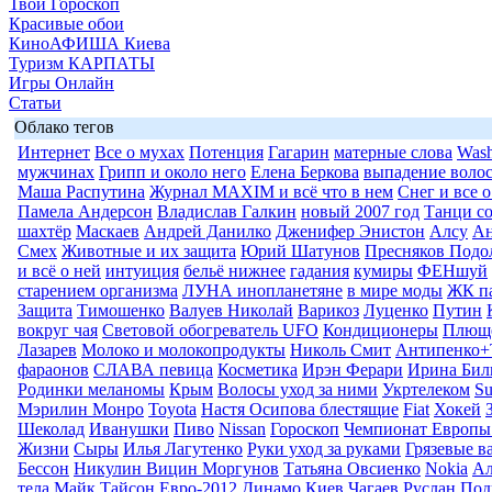
Твой Гороскоп
Красивые обои
КиноАФИША Киева
Туризм КАРПАТЫ
Игры Онлайн
Статьи
Облако тегов
Интернет
Все о мухах
Потенция
Гагарин
матерные слова
Wash
мужчинах
Грипп и около него
Елена Беркова
выпадение воло
Маша Распутина
Журнал MAXIM и всё что в нем
Снег и все 
Памела Андерсон
Владислав Галкин
новый 2007 год
Танци со
шахтёр
Маскаев
Андрей Данилко
Дженифер Энистон
Алсу
Ан
Смех
Животные и их защита
Юрий Шатунов
Пресняков Подо
и всё о ней
интуиция
бельё нижнее
гадания
кумиры
ФЕНшуй
старением организма
ЛУНА инопланетяне
в мире моды
ЖК п
Защита
Тимошенко
Валуев Николай
Варикоз
Луценко
Путин
вокруг чая
Световой обогреватель UFO
Кондиционеры
Плюще
Лазарев
Молоко и молокопродукты
Николь Смит
Антипенко+
фараонов
СЛАВА певица
Косметика
Ирэн Ферари
Ирина Бил
Родинки меланомы
Крым
Волосы уход за ними
Укртелеком
Su
Мэрилин Монро
Toyota
Настя Осипова блестящие
Fiat
Хокей
Шеколад
Иванушки
Пиво
Nissan
Гороскоп
Чемпионат Европы
Жизни
Сыры
Илья Лагутенко
Руки уход за руками
Грязевые в
Бессон
Никулин Вицин Моргунов
Татьяна Овсиенко
Nokia
Ал
тела
Майк Тайсон
Евро-2012
Динамо Киев
Чагаев Руслан
Под