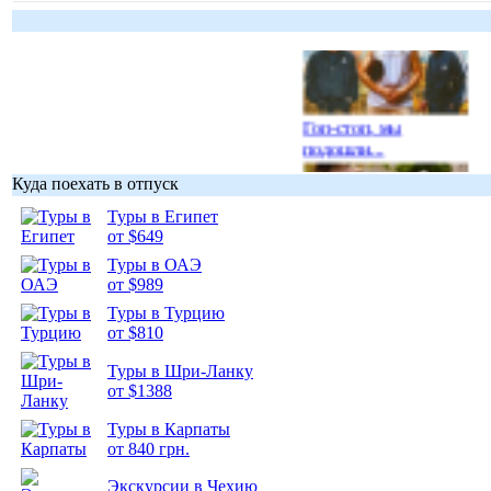
Гоп-стоп, мы
подошли...
Куда поехать в отпуск
Туры в Египет
от $649
Туры в ОАЭ
Подборка
от $989
фотопозитива 1
Туры в Турцию
от $810
Туры в Шри-Ланку
от $1388
Подборка
Туры в Карпаты
фотопозитива 2
от 840 грн.
Экскурсии в Чехию