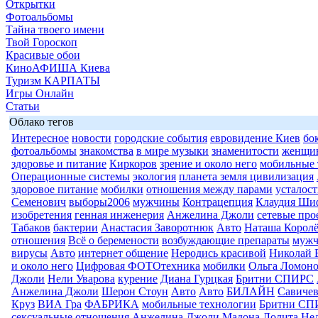
Открытки
Фотоальбомы
Тайна твоего имени
Твой Гороскоп
Красивые обои
КиноАФИША Киева
Туризм КАРПАТЫ
Игры Онлайн
Статьи
Облако тегов
Интересное
новости
городские события
евровидение Киев
бо
фотоальбомы
знакомства
в мире музыки
знаменитости
женщи
здоровье и питание
Киркоров
зрение и около него
мобильные 
Операционные системы
экология
планета земля цивилизация
здоровое питание
мобилки
отношения между парами
усталост
Семенович
выборы2006
мужчины
Контрацепция
Клаудия Ши
изобретения
генная инженерия
Анжелина Джоли
сетевые про
Табаков
бактерии
Анастасия Заворотнюк
Авто
Наташа Королё
отношения
Всё о беремености
возбуждающие препараты
муж
вирусы
Авто
интернет общение
Неродись красивой
Николай 
и около него
Цифровая ФОТОтехника
мобилки
Ольга Ломоно
Джоли
Нели Уварова
курение
Диана Гурцкая
Бритни СПИРС
Анжелина Джоли
Шерон Стоун
Авто
Авто
БИЛАЙН
Савиче
Круз
ВИА Гра
ФАБРИКА
мобильные технологии
Бритни СП
сексуальные отношения
Анжелина Джоли
Мадона
Лолита
Нел