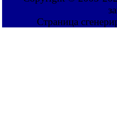
з
Страница сгенерир