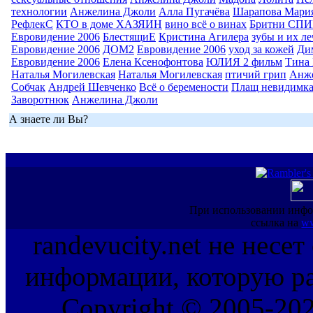
технологии
Анжелина Джоли
Алла Пугачёва
Шарапова Мари
РефлекС
КТО в доме ХАЗЯИН
вино всё о винах
Бритни СП
Евровидение 2006
БлестящиЕ
Кристина Агилера
зубы и их л
Евровидение 2006
ДОМ2
Евровидение 2006
уход за кожей
Ди
Евровидение 2006
Елена Ксенофонтова
ЮЛИЯ 2 фильм
Тина 
Наталья Могилевская
Наталья Могилевская
птичий грип
Анж
Собчак
Андрей Шевченко
Всё о беремености
Плащ невидимк
Заворотнюк
Анжелина Джоли
А знаете ли Вы?
При использовании инфо
ссылка на
ww
randevucity.net не несе
информации, которую ра
Copyright © 2005-202